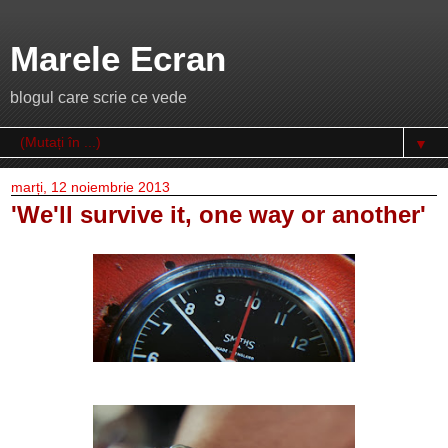
Marele Ecran
blogul care scrie ce vede
▼
marți, 12 noiembrie 2013
'We'll survive it, one way or another'