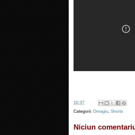
10:37
Categorii:
Omagiu
,
Shorts
Niciun comentari