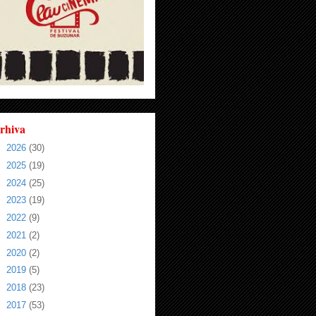
rhiva
►
2026
(30)
►
2025
(19)
►
2024
(25)
►
2023
(19)
►
2022
(9)
►
2021
(2)
►
2020
(2)
►
2019
(5)
►
2018
(23)
►
2017
(53)