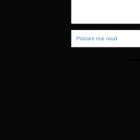
Postare mai nouă
Abonaț