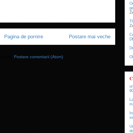
Od
ge
Z
T
Z
C
Pagina de pornire
Postare mai veche
D
D
i-vă la:
Postare comentarii (Atom)
O
C
un
90
La
ma
In
se
Un
de