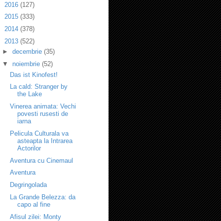
►
2016
(127)
►
2015
(333)
►
2014
(378)
▼
2013
(522)
►
decembrie
(35)
▼
noiembrie
(52)
Das ist Kinofest!
La cald: Stranger by
the Lake
Vinerea animata: Vechi
povesti rusesti de
iarna
Pelicula Culturala va
asteapta la Intrarea
Actorilor
Aventura cu Cinemaul
Aventura
Degringolada
La Grande Belezza: da
capo al fine
Afisul zilei: Monty