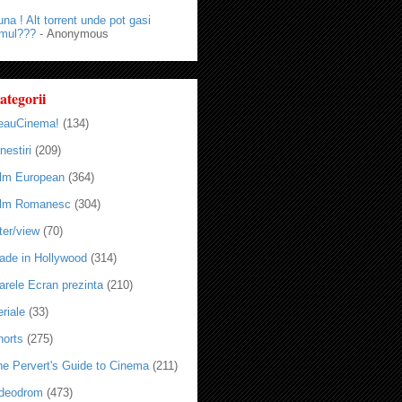
na ! Alt torrent unde pot gasi
lmul???
- Anonymous
ategorii
eauCinema!
(134)
nestiri
(209)
ilm European
(364)
ilm Romanesc
(304)
ter/view
(70)
ade in Hollywood
(314)
arele Ecran prezinta
(210)
riale
(33)
horts
(275)
he Pervert's Guide to Cinema
(211)
ideodrom
(473)