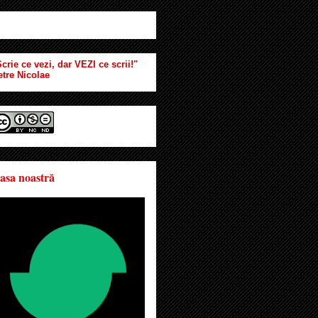
crie ce vezi, dar VEZI ce scrii!"
etre Nicolae
asa noastră