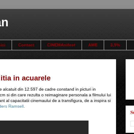
an
ici
Contact
CINEMAnifest
AME
3,5%
tia in acuarele
alcatuit din 12.597 de cadre constand in picturi in
 si din care rezulta o reimaginare personala a filmului lui
t al capacitatii cinemaului de a transfigura, de a inspira si
ders Ramsell
.
S