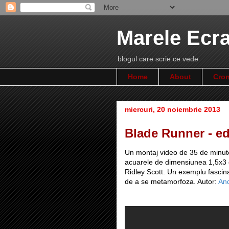
Marele Ecr
blogul care scrie ce vede
Home
About
Cron
miercuri, 20 noiembrie 2013
Blade Runner - edi
Un montaj video de 35 de minute 
acuarele de dimensiunea 1,5x3 cm
Ridley Scott. Un exemplu fascinan
de a se metamorfoza. Autor:
An