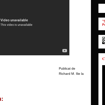
"S
P
C
Publicat de
Richard M. Ilie
la
u: