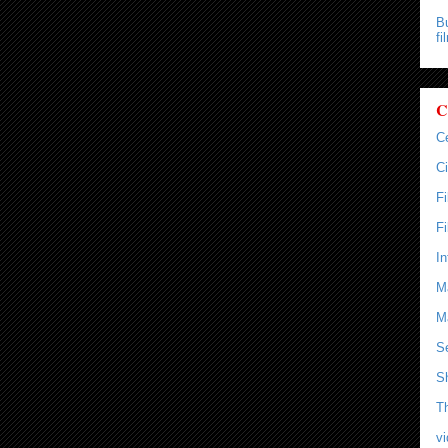
Bu
fi
C
C
Ci
F
F
In
M
M
Se
S
T
v