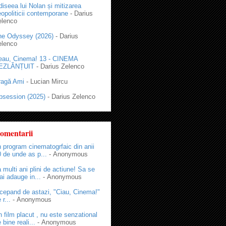
iseea lui Nolan și mitizarea
opoliticii contemporane
- Darius
elenco
he Odyssey (2026)
- Darius
elenco
eau, Cinema! 13 - CINEMA
EZLĂNȚUIT
- Darius Zelenco
ragă Ami
- Lucian Mircu
bsession (2025)
- Darius Zelenco
omentarii
 program cinematogrfaic din anii
 de unde as p...
- Anonymous
 multi ani plini de actiune! Sa se
i adauge in...
- Anonymous
cepand de astazi, "Ciau, Cinema!"
 r...
- Anonymous
 film placut , nu este senzational
 bine reali...
- Anonymous