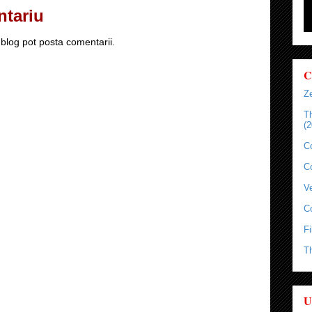
ntariu
blog pot posta comentarii.
C
Ze
T
(2
C
C
Ve
C
Fi
T
U