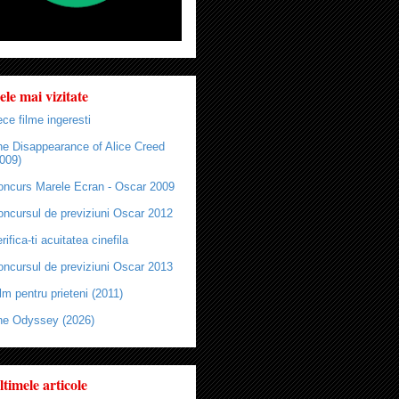
ele mai vizitate
ce filme ingeresti
he Disappearance of Alice Creed
009)
oncurs Marele Ecran - Oscar 2009
oncursul de previziuni Oscar 2012
rifica-ti acuitatea cinefila
oncursul de previziuni Oscar 2013
lm pentru prieteni (2011)
he Odyssey (2026)
ltimele articole