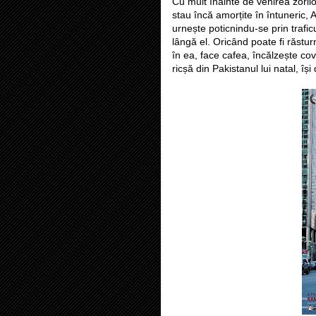
Cu mult înainte de venirea zorilo
stau încă amorțite în întuneric,
urnește poticnindu-se prin trafi
lângă el. Oricând poate fi răstur
în ea, face cafea, încălzește covr
ricșă din Pakistanul lui natal, își