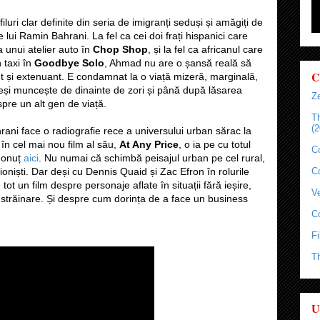
luri clar definite din seria de imigranți seduși și amăgiți de
e lui Ramin Bahrani. La fel ca cei doi frați hispanici care
 unui atelier auto în
Chop Shop
, și la fel ca africanul care
 taxi în
Goodbye Solo
, Ahmad nu are o șansă reală să
C
t și extenuant. E condamnat la o viață mizeră, marginală,
 Deși muncește de dinainte de zori și până după lăsarea
Ze
 spre un alt gen de viață.
T
(2
rani face o radiografie rece a universului urban sărac la
 în cel mai nou film al său,
At Any Price
, o ia pe cu totul
C
 Ionuț
aici
. Nu numai că schimbă peisajul urban pe cel rural,
sioniști. Dar deși cu Dennis Quaid și Zac Efron în rolurile
C
ot un film despre personaje aflate în situații fără ieșire,
Ve
înstrăinare. Și despre cum dorința de a face un business
C
Fi
T
U