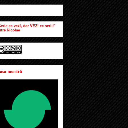
crie ce vezi, dar VEZI ce scrii!"
etre Nicolae
asa noastră