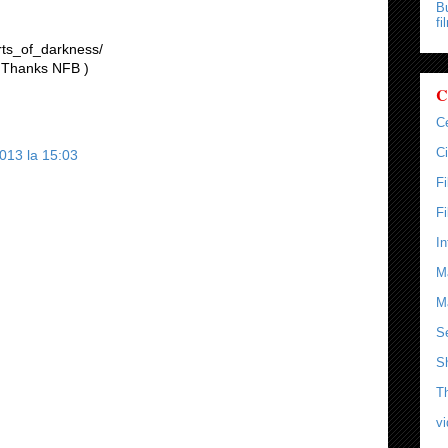
Bu
fi
arts_of_darkness/
( Thanks NFB )
C
C
Ci
013 la 15:03
F
F
In
M
M
Se
S
T
v