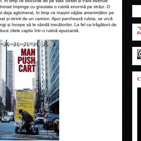
r, în timp ce blocurile de pe Wall Street și Park Avenue
 Ahmad împinge cu greutate o rulotă enormă pe străzi. O
cul deja aglomerat, în timp ce mașini vâjâie amenințător pe
nat și strivit de un camion. Apoi parchează rulota, se urcă
igi și începe să le vândă trecătorilor. La fel ca trăgătorii de
"S
 duce zilele captiv într-o rutină epuizantă.
P
C