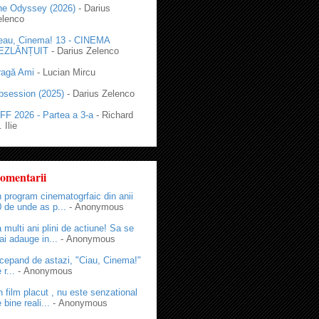
he Odyssey (2026)
- Darius
elenco
eau, Cinema! 13 - CINEMA
EZLĂNȚUIT
- Darius Zelenco
ragă Ami
- Lucian Mircu
bsession (2025)
- Darius Zelenco
FF 2026 - Partea a 3-a
- Richard
 Ilie
omentarii
 program cinematogrfaic din anii
 de unde as p...
- Anonymous
 multi ani plini de actiune! Sa se
i adauge in...
- Anonymous
cepand de astazi, "Ciau, Cinema!"
 r...
- Anonymous
 film placut , nu este senzational
 bine reali...
- Anonymous