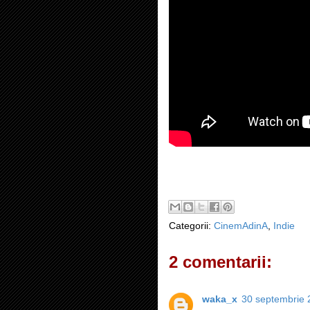
Categorii:
CinemAdinA
,
Indie
2 comentarii:
waka_x
30 septembrie 