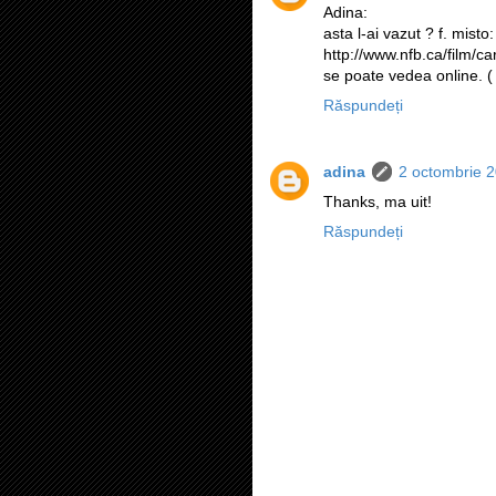
Adina:
asta l-ai vazut ? f. misto:
http://www.nfb.ca/film/c
se poate vedea online. 
Răspundeți
adina
2 octombrie 2
Thanks, ma uit!
Răspundeți