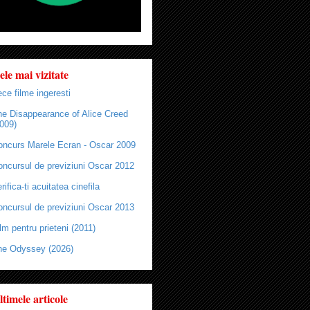
ele mai vizitate
ce filme ingeresti
he Disappearance of Alice Creed
009)
oncurs Marele Ecran - Oscar 2009
oncursul de previziuni Oscar 2012
rifica-ti acuitatea cinefila
oncursul de previziuni Oscar 2013
lm pentru prieteni (2011)
he Odyssey (2026)
ltimele articole