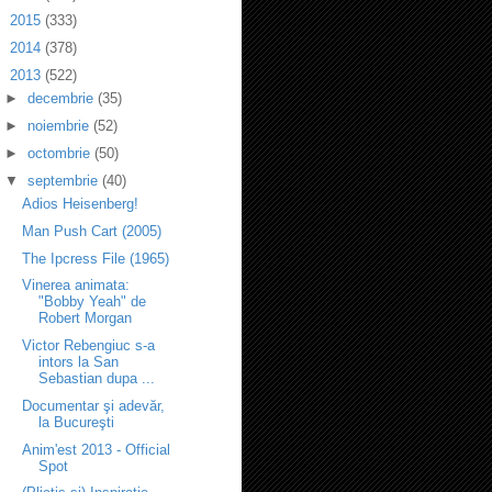
►
2015
(333)
►
2014
(378)
▼
2013
(522)
►
decembrie
(35)
►
noiembrie
(52)
►
octombrie
(50)
▼
septembrie
(40)
Adios Heisenberg!
Man Push Cart (2005)
The Ipcress File (1965)
Vinerea animata:
"Bobby Yeah" de
Robert Morgan
Victor Rebengiuc s-a
intors la San
Sebastian dupa ...
Documentar şi adevăr,
la Bucureşti
Anim'est 2013 - Official
Spot