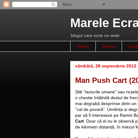
Marele Ecr
blogul care scrie ce vede
Home
About
Cron
sâmbătă, 28 septembrie 2013
Man Push Cart (2
Știți ”taxiurile umane” sau ricșe
o chestie întâlnită destul de fre
mai degrabă desprinse dintr-un 
”cal de povară”. Umilința și deg
par să îl intereseze pe Ramin Ba
Cart
. Doar că el nu le observă p
de kilometri distanță, în miezul 