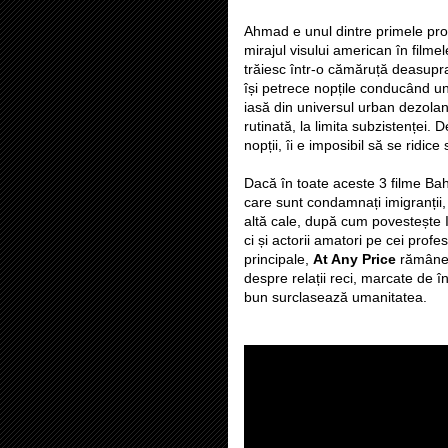
Ahmad e unul dintre primele profi
mirajul visului american în filmel
trăiesc într-o cămăruță deasupra
își petrece nopțile conducând un
iasă din universul urban dezolan
rutinată, la limita subzistenței.
nopții, îi e imposibil să se ridice
Dacă în toate aceste 3 filme Bah
care sunt condamnați imigranții,
altă cale, după cum povestește
ci și actorii amatori pe cei profe
principale,
At Any Price
rămâne t
despre relații reci, marcate de 
bun surclasează umanitatea.