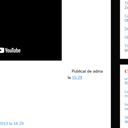
T
Z
C
D
D
O
TI
M.
C
Publicat de
adina
la
15:29
un
90
La
ma
In
se
Un
de
2013 la 16:29