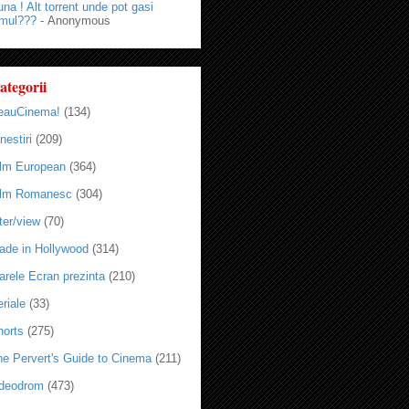
na ! Alt torrent unde pot gasi
lmul???
- Anonymous
ategorii
eauCinema!
(134)
nestiri
(209)
ilm European
(364)
ilm Romanesc
(304)
ter/view
(70)
ade in Hollywood
(314)
arele Ecran prezinta
(210)
riale
(33)
horts
(275)
he Pervert's Guide to Cinema
(211)
ideodrom
(473)