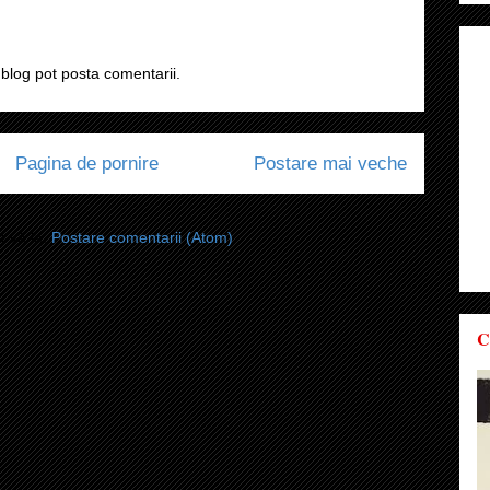
blog pot posta comentarii.
Pagina de pornire
Postare mai veche
i-vă la:
Postare comentarii (Atom)
C