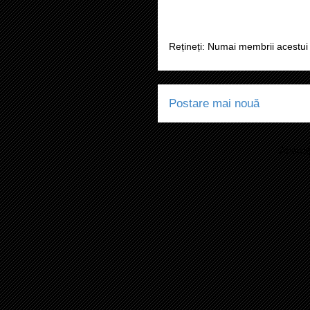
Rețineți: Numai membrii acestui 
Postare mai nouă
Abonaț