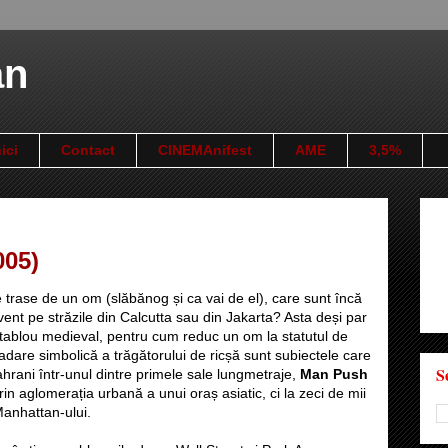
an
ici
Contact
CINEMAnifest
AME
3,5%
005)
le trase de un om (slăbănog și ca vai de el), care sunt încă
cvent pe străzile din Calcutta sau din Jakarta? Asta deși par
tablou medieval, pentru cum reduc un om la statutul de
radare simbolică a trăgătorului de ricșă sunt subiectele care
S
hrani într-unul dintre primele sale lungmetraje,
Man Push
rin aglomerația urbană a unui oraș asiatic, ci la zeci de mii
Manhattan-ului.