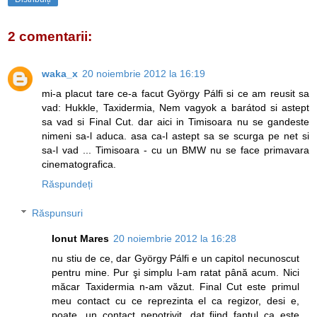
2 comentarii:
waka_x
20 noiembrie 2012 la 16:19
mi-a placut tare ce-a facut György Pálfi si ce am reusit sa
vad: Hukkle, Taxidermia, Nem vagyok a barátod si astept
sa vad si Final Cut. dar aici in Timisoara nu se gandeste
nimeni sa-l aduca. asa ca-l astept sa se scurga pe net si
sa-l vad ... Timisoara - cu un BMW nu se face primavara
cinematografica.
Răspundeți
Răspunsuri
Ionut Mares
20 noiembrie 2012 la 16:28
nu stiu de ce, dar György Pálfi e un capitol necunoscut
pentru mine. Pur şi simplu l-am ratat până acum. Nici
măcar Taxidermia n-am văzut. Final Cut este primul
meu contact cu ce reprezinta el ca regizor, desi e,
poate, un contact nepotrivit, dat fiind faptul ca este