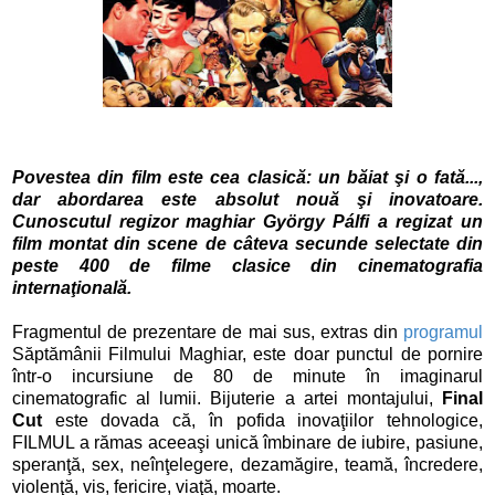
Povestea din film este cea clasică: un băiat şi o fată...,
dar abordarea este absolut nouă şi inovatoare.
Cunoscutul regizor maghiar György Pálfi a regizat un
film montat din scene de câteva secunde selectate din
peste 400 de filme clasice din cinematografia
internaţională.
Fragmentul de prezentare de mai sus, extras din
programul
Săptămânii Filmului Maghiar, este doar punctul de pornire
într-o incursiune de 80 de minute în imaginarul
cinematografic al lumii. Bijuterie a artei montajului,
Final
Cut
este dovada că, în pofida inovaţiilor tehnologice,
FILMUL a rămas aceeaşi unică îmbinare de iubire, pasiune,
speranţă, sex, neînţelegere, dezamăgire, teamă, încredere,
violenţă, vis, fericire, viaţă, moarte.