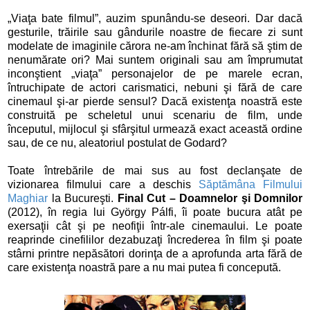
„Viaţa bate filmul”, auzim spunându-se deseori. Dar dacă
gesturile, trăirile sau gândurile noastre de fiecare zi sunt
modelate de imaginile cărora ne-am închinat fără să ştim de
nenumărate ori? Mai suntem originali sau am împrumutat
inconştient „viaţa” personajelor de pe marele ecran,
întruchipate de actori carismatici, nebuni şi fără de care
cinemaul şi-ar pierde sensul? Dacă existenţa noastră este
construită pe scheletul unui scenariu de film, unde
începutul, mijlocul şi sfârşitul urmează exact această ordine
sau, de ce nu, aleatoriul postulat de Godard?
Toate întrebările de mai sus au fost declanşate de
vizionarea filmului care a deschis
Săptămâna Filmului
Maghiar
la Bucureşti.
Final Cut – Doamnelor şi Domnilor
(2012)
, în regia lui György Pálfi, îi poate bucura atât pe
exersaţii cât şi pe neofiţii într-ale cinemaului. Le poate
reaprinde cinefililor dezabuzaţi încrederea în film şi poate
stârni printre nepăsători dorinţa de a aprofunda arta fără de
care existenţa noastră pare a nu mai putea fi concepută.