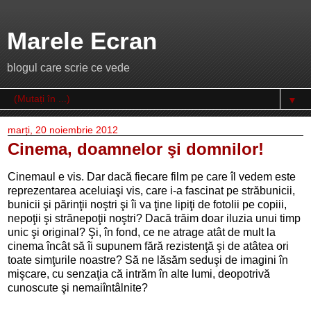
Marele Ecran
blogul care scrie ce vede
▼
marți, 20 noiembrie 2012
Cinema, doamnelor şi domnilor!
Cinemaul e vis. Dar dacă fiecare film pe care îl vedem este
reprezentarea aceluiaşi vis, care i-a fascinat pe străbunicii,
bunicii şi părinţii noştri şi îi va ţine lipiţi de fotolii pe copiii,
nepoţii şi strănepoţii noştri? Dacă trăim doar iluzia unui timp
unic şi original? Şi, în fond, ce ne atrage atât de mult la
cinema încât să îi supunem fără rezistenţă şi de atâtea ori
toate simţurile noastre? Să ne lăsăm seduşi de imagini în
mişcare, cu senzaţia că intrăm în alte lumi, deopotrivă
cunoscute şi nemaiîntâlnite?