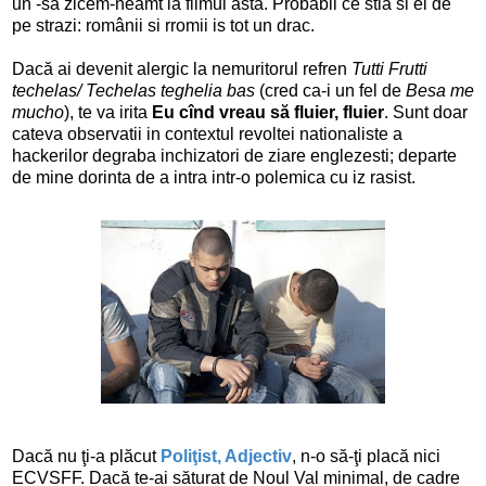
un -sa zicem-neamt la filmul asta. Probabil ce stia si el de
pe strazi: românii si rromii is tot un drac.
Dacă ai devenit alergic la nemuritorul refren
Tutti Frutti
techelas/ Techelas teghelia bas
(cred ca-i un fel de
Besa me
mucho
), te va irita
Eu cînd vreau să fluier, fluier
. Sunt doar
cateva observatii in contextul revoltei nationaliste a
hackerilor degraba inchizatori de ziare englezesti; departe
de mine dorinta de a intra intr-o polemica cu iz rasist.
Dacă nu ţi-a plăcut
Poliţist, Adjectiv
, n-o să-ţi placă nici
ECVSFF. Dacă te-ai săturat de Noul Val minimal, de cadre