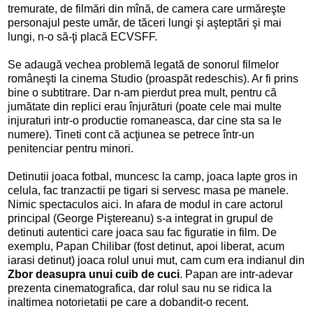
tremurate, de filmări din mînă, de camera care urmăreşte
personajul peste umăr, de tăceri lungi şi aşteptări şi mai
lungi, n-o să-ţi placă ECVSFF.
Se adaugă vechea problemă legată de sonorul filmelor
româneşti la cinema Studio (proaspăt redeschis). Ar fi prins
bine o subtitrare. Dar n-am pierdut prea mult, pentru că
jumătate din replici erau înjurături (poate cele mai multe
injuraturi intr-o productie romaneasca, dar cine sta sa le
numere). Tineti cont că acţiunea se petrece într-un
penitenciar pentru minori.
Detinutii joaca fotbal, muncesc la camp, joaca lapte gros in
celula, fac tranzactii pe tigari si servesc masa pe manele.
Nimic spectaculos aici. In afara de modul in care actorul
principal (George Piştereanu) s-a integrat in grupul de
detinuti autentici care joaca sau fac figuratie in film. De
exemplu, Papan Chilibar (fost detinut, apoi liberat, acum
iarasi detinut) joaca rolul unui mut, cam cum era indianul din
Zbor deasupra unui cuib de cuci
. Papan are intr-adevar
prezenta cinematografica, dar rolul sau nu se ridica la
inaltimea notorietatii pe care a dobandit-o recent.