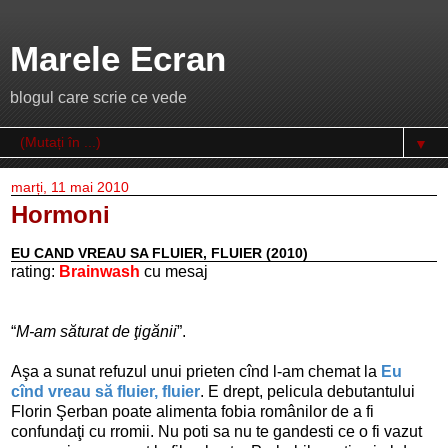
Marele Ecran
blogul care scrie ce vede
▼
marți, 11 mai 2010
Hormoni
EU CAND VREAU SA FLUIER, FLUIER (2010)
rating:
Brainwash
cu mesaj
“
M-am săturat de ţigănii
”.
Aşa a sunat refuzul unui prieten cînd l-am chemat la
Eu
cînd vreau să fluier, fluier
. E drept, pelicula debutantului
Florin Şerban poate alimenta fobia românilor de a fi
confundaţi cu rromii. Nu poti sa nu te gandesti ce o fi vazut