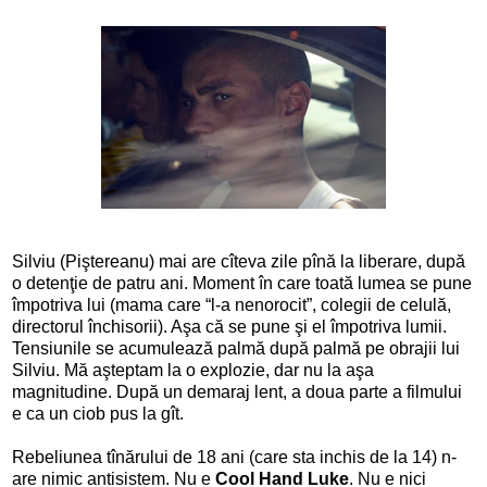
Silviu (Piştereanu) mai are cîteva zile pînă la liberare, după
o detenţie de patru ani. Moment în care toată lumea se pune
împotriva lui (mama care “l-a nenorocit”, colegii de celulă,
directorul închisorii). Aşa că se pune şi el împotriva lumii.
Tensiunile se acumulează palmă după palmă pe obrajii lui
Silviu. Mă aşteptam la o explozie, dar nu la aşa
magnitudine. După un demaraj lent, a doua parte a filmului
e ca un ciob pus la gît.
Rebeliunea tînărului de 18 ani (care sta inchis de la 14) n-
are nimic antisistem. Nu e
Cool Hand Luke
. Nu e nici