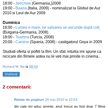
18:00 -
Jerichow
(Germania,)2008
19:00 -
Baaria
(Italia, 2009) - nominalizat la Globul de Aur
2010 si Leul de Aur 2009
Duminica
16:00 -
Lumea e mare, iar salvarea se ascunde după colţ
(Bulgaria-Germania, 2008)
18:00 -
Toamna
(Turcia, 2008)
20:00 -
Camino
(Spania, 2008) - castigatorul Goya in 2009
Studiati oferta si poftiti la film. Un sfat: intuitia imi spune ca
nicicare din filmele astea nu le veti mai prinde in cinema..
Richard M. Ilie
la
08:54
Distribuiți
2 comentarii:
Retete de prajituri
28 mai 2010 la 10:53
din cate imi aduc aminte, anul trecut au fost doar 7 filme