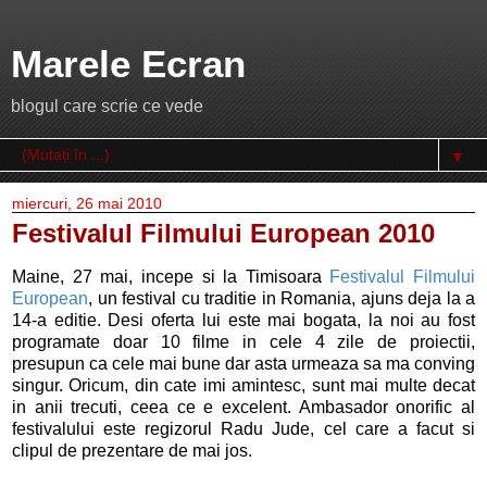
Marele Ecran
blogul care scrie ce vede
▼
miercuri, 26 mai 2010
Festivalul Filmului European 2010
Maine, 27 mai, incepe si la Timisoara
Festivalul Filmului
European
, un festival cu traditie in Romania, ajuns deja la a
14-a editie. Desi oferta lui este mai bogata, la noi au fost
programate doar 10 filme in cele 4 zile de proiectii,
presupun ca cele mai bune dar asta urmeaza sa ma conving
singur. Oricum, din cate imi amintesc, sunt mai multe decat
in anii trecuti, ceea ce e excelent. Ambasador onorific al
festivalului este regizorul Radu Jude, cel care a facut si
clipul de prezentare de mai jos.