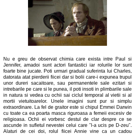
Nu e greu de observat chimia care exista intre Paul si
Jennifer, amadoi sunt actori fantastici iar rolurile lor sunt
foarte bine jucate. Poti urmari gradual suferinta lui Charles,
datorata atat pierderii fiicei dar si bolii care-i expunea trupul
unor dureri sacaitoare, sau permanentele sale ezitari si
intrebarile pe care si le punea, il poti insoti in plimbarile sale
in natura si vedea cu ochii sai ciclul temporal al vietii si al
mortii vietuitoarelor. Unele imagini sunt pur si simplu
extraordinare. La fel de graitor este si chipul Emmei Darwin
cu toate ca ea poarta masca riguroasa a femeii excesiv de
religioasa. Ochii ei vorbesc destul de clar despre ce se
ascunde in sufletul nevestei celui care "l-a ucis pe D-zeu".
Alaturi de cei doi, rolul fiicei Annie vine ca un cadou