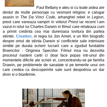
Paul Bettany e ateu si cu toate astea are
destul de multe personaje cu vesmant religios: e calugar
asasin in
The Da Vinci Code
, arhanghel rebel in
Legion
,
preot care vaneaza vampiri in viitorul
Priest
iar recent l-am
vazut in rolul lui Charles Darwin in filmul care relateaza cum
a primit credinta cea mai dureroasa lovitura din partea
stiintei.
Creation
, in regia lui Jon Amiel, e un film biografic
despre omul de stiinta Darwin si conflictele sale interioare
simtite pe durata scrierii lucrarii care a zguduit fundatiile
Bisericilor - Originea Speciilor. Filmul insa nu dezvolta
procesul nasterii cartii ci doar face popas intr-unul din
momentele dificile ale scrieii ei, concentrandu-se pe familia
Drawin, pe problemele de sanatate si pe temerile unui om
care credea ca descoperirile sale sunt deopotriva un dar
divin si o blasfemie.