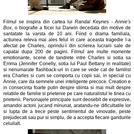
Filmul se inspira din cartea lui
Randal Keynes - Annie's
Box
, o biografie a fiicei lui Darwin decedata din motive de
santatate la varsta de 10 ani. Fiind o drama familiala,
actiunea releva mai ales felul in care aceasta tragedie l-a
afectat pe Charles, oprindu-l din scrierea lucrarii sale de
capatai dupa 200 de pagini. Filmul are multe momente
emotionante, scene de tandrete intre Charles si sotia sa
Emma (Jennifer Conelly, sotia lui Paul Bettany in realitate)
si nenumarate flashback-uri in care se vede cat de familist
era Charles si cum se comporta cu copii sai, in special cu
Annie, care da semnele unei inteligente precoce. Creation e
in consecinta foarte putin despre stiinta si mai mult despre
relatiile de familie si prietenie pe care naturalistul le tinea cu
prietenii. Personajele principale sunt deosebit de expresive,
amandoi actorii jucand minunat, aratandu-ne dificultatile lor
si lupta de a trece peste sentimentul de vinovatie, peste
prejudecati sau pur si simplu, de a accepta fiecare gandurile
celuilalt.