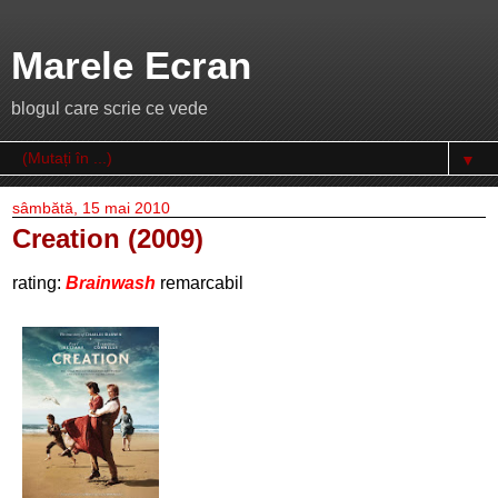
Marele Ecran
blogul care scrie ce vede
▼
sâmbătă, 15 mai 2010
Creation (2009)
rating:
Brainwash
remarcabil