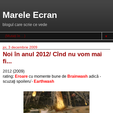
Marele Ecran
blogul care scrie ce vede
▼
joi, 3 decembrie 2009
Noi în anul 2012/ Cînd nu vom mai
fi...
2012
(2009)
rating:
Eroare
cu momente bune de
Brainwash
adică -
scuzaţi spoileru'-
Earthwash