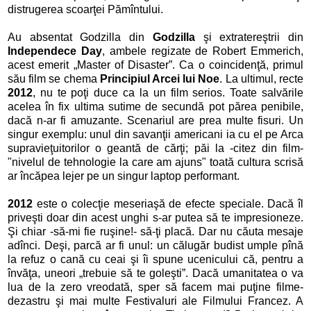
distrugerea scoarţei Pămîntului.
Au absentat Godzilla din
Godzilla
şi extratereştrii din
Independece Day
, ambele regizate de Robert Emmerich,
acest emerit „Master of Disaster”. Ca o coincidenţă, primul
său film se chema
Principiul Arcei lui Noe
. La ultimul, recte
2012
, nu te poţi duce ca la un film serios. Toate salvările
acelea în fix ultima sutime de secundă pot părea penibile,
dacă n-ar fi amuzante. Scenariul are prea multe fisuri. Un
singur exemplu: unul din savanţii americani ia cu el pe Arca
supravieţuitorilor o geantă de cărţi; păi la -citez din film-
"nivelul de tehnologie la care am ajuns" toată cultura scrisă
ar încăpea lejer pe un singur laptop performant.
2012
este o colecţie meseriaşă de efecte speciale. Dacă îl
priveşti doar din acest unghi s-ar putea să te impresioneze.
Şi chiar -să-mi fie ruşine!- să-ţi placă. Dar nu căuta mesaje
adînci. Deşi, parcă ar fi unul: un călugăr budist umple pînă
la refuz o cană cu ceai şi îi spune ucenicului că, pentru a
învăţa, uneori „trebuie să te goleşti”. Dacă umanitatea o va
lua de la zero vreodată, sper să facem mai puţine filme-
dezastru şi mai multe Festivaluri ale Filmului Francez. A