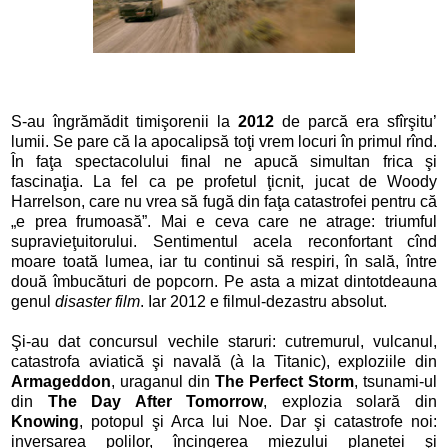
S-au îngrămădit timişorenii la
2012
de parcă era sfîrşitu’
lumii. Se pare că la apocalipsă toţi vrem locuri în primul rînd.
În faţa spectacolului final ne apucă simultan frica şi
fascinaţia. La fel ca pe profetul ţicnit, jucat de Woody
Harrelson, care nu vrea să fugă din faţa catastrofei pentru că
„e prea frumoasă”. Mai e ceva care ne atrage: triumful
supravieţuitorului. Sentimentul acela reconfortant cînd
moare toată lumea, iar tu continui să respiri, în sală, între
două îmbucături de popcorn. Pe asta a mizat dintotdeauna
genul
disaster film
. Iar 2012 e filmul-dezastru absolut.
Şi-au dat concursul vechile staruri: cutremurul, vulcanul,
catastrofa aviatică şi navală (à la Titanic), exploziile din
Armageddon
, uraganul din
The Perfect Storm
, tsunami-ul
din
T
he Day After Tomorrow
, explozia solară din
Knowing
, potopul şi Arca lui Noe. Dar şi catastrofe noi:
inversarea polilor, încingerea miezului planetei şi