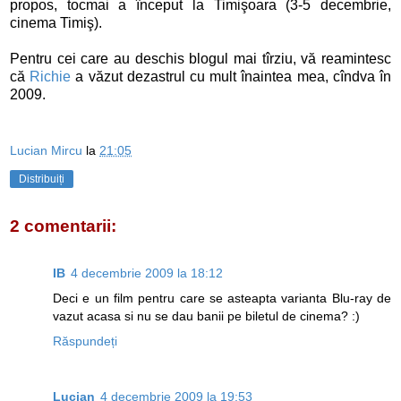
propos, tocmai a început la Timişoara (3-5 decembrie,
cinema Timiş).
Pentru cei care au deschis blogul mai tîrziu, vă reamintesc
că
Richie
a văzut dezastrul cu mult înaintea mea, cîndva în
2009.
Lucian Mircu
la
21:05
Distribuiți
2 comentarii:
IB
4 decembrie 2009 la 18:12
Deci e un film pentru care se asteapta varianta Blu-ray de
vazut acasa si nu se dau banii pe biletul de cinema? :)
Răspundeți
Lucian
4 decembrie 2009 la 19:53