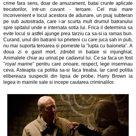
crime fara sens, doar de amuzament, batai crunte aplicate
trecatorilor, intr-un cuvant - teroare. Cel mai mare
inconvenient e locul acestora de adunare, un psaj subteran
pe sub autostrada, care i-ar scurta mult drumul batranului
spre spitalul unde e internata sotia lui. Frica il determina sa
evite locul si astfel ajunge prea tarziu ca sa-si ia ramas bun.
Curand, unul din batranii lui prieteni cu care juca sah in pub,
nu mai suporta teroarea si porneste la "lupta cu baioneta". A
doua zi e gasit mort, zdrobit in bataie si injunghiat.
Animalele chiar au urinat pe cadavrul lui. Ce sa faca un fost
"
royal marine
" pentru care onoare, respect, lege insemnau
ceva. Asteapta ca politia sa-si faca treaba. Iar cand politia
elibereaza suspectii din lipsa de probe, Harry Brown ia
legea in mainile sale si incepe cautarea criminalilor.