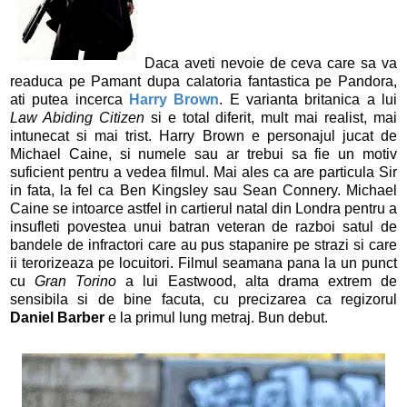
Daca aveti nevoie de ceva care sa va
readuca pe Pamant dupa calatoria fantastica pe Pandora,
ati putea incerca
Harry Brown
. E varianta britanica a lui
Law Abiding Citizen
si e total diferit, mult mai realist, mai
intunecat si mai trist. Harry Brown e personajul jucat de
Michael Caine, si numele sau ar trebui sa fie un motiv
suficient pentru a vedea filmul. Mai ales ca are particula Sir
in fata, la fel ca Ben Kingsley sau Sean Connery. Michael
Caine se intoarce astfel in cartierul natal din Londra pentru a
insufleti povestea unui batran veteran de razboi satul de
bandele de infractori care au pus stapanire pe strazi si care
ii terorizeaza pe locuitori. Filmul seamana pana la un punct
cu
Gran Torino
a lui Eastwood, alta drama extrem de
sensibila si de bine facuta, cu precizarea ca regizorul
Daniel Barber
e la primul lung metraj. Bun debut.