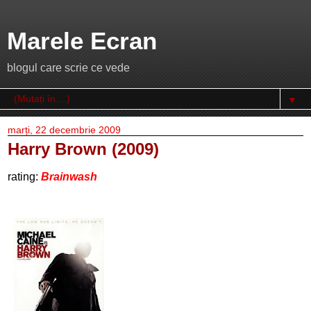
Marele Ecran
blogul care scrie ce vede
▼
marți, 22 decembrie 2009
Harry Brown (2009)
rating:
Brainwash