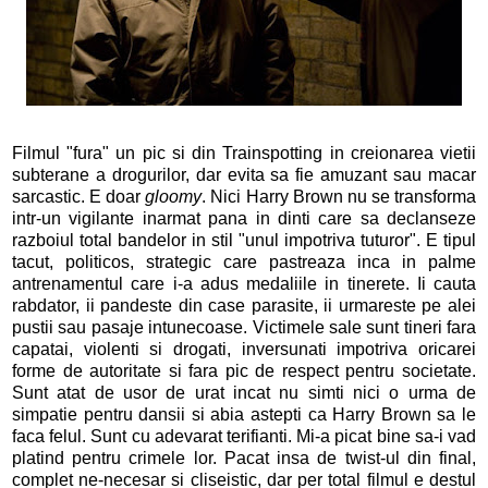
Filmul "fura" un pic si din Trainspotting in creionarea vietii
subterane a drogurilor, dar evita sa fie amuzant sau macar
sarcastic. E doar
gloomy
. Nici Harry Brown nu se transforma
intr-un vigilante inarmat pana in dinti care sa declanseze
razboiul total bandelor in stil "unul impotriva tuturor". E tipul
tacut, politicos, strategic care pastreaza inca in palme
antrenamentul care i-a adus medaliile in tinerete. Ii cauta
rabdator, ii pandeste din case parasite, ii urmareste pe alei
pustii sau pasaje intunecoase. Victimele sale sunt tineri fara
capatai, violenti si drogati, inversunati impotriva oricarei
forme de autoritate si fara pic de respect pentru societate.
Sunt atat de usor de urat incat nu simti nici o urma de
simpatie pentru dansii si abia astepti ca Harry Brown sa le
faca felul. Sunt cu adevarat terifianti. Mi-a picat bine sa-i vad
platind pentru crimele lor. Pacat insa de twist-ul din final,
complet ne-necesar si cliseistic, dar per total filmul e destul