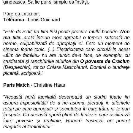
gîndeasca. Sa fie pur si simplu ea însăşi.
Părerea criticilor :
Télérama
- Louis Guichard
"
Este dovedit, un film trist poate procura multă bucurie.
Non
ma fille
...arată într-un mod agreabil o femeie sufocată de
norme, culpabilizată de apropiaţii ei. Este un moment de
cinema foarte tonic. (...) Electricitatea care circulă în acest
«film de familie» nu are nimic de-a face, de exemplu, cu
cruditatea şi ranchiunile telurice din
O poveste de Craciun
(Desplechin), tot cu Chiara Mastroianni. Domină o tandreţe
picantă, acrişoară.
"
Paris Match
- Christine Haas
"
Această horă familială desenează un studiu foarte fin
asupra imposibilităţii de a ne asuma, pierduţi în diferitele
roluri pe care apropiaţii şi societatea în care trăim ni le pun
în spate. Cu această operă plină de fantezie care oscilează
între poveste şi realitate, Honoré trasează un portret
magnific al
femininului
.
"