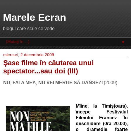
Marele Ecran
blogul care scrie ce vede
▼
miercuri, 2 decembrie 2009
Şase filme în căutarea unui
spectator...sau doi (III)
NU, FATA MEA, NU VEI MERGE SĂ DANSEZI
(2009)
Mîine, la Timiş(oara),
începe Festivalul
Filmului Francez. În
deschidere (0ra 20.00),
o dramedie foarte