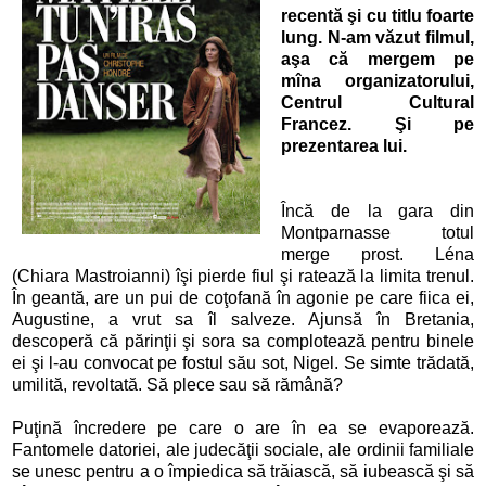
recentă şi cu titlu foarte
lung. N-am văzut filmul,
aşa că mergem pe
mîna organizatorului,
Centrul Cultural
Francez. Şi pe
prezentarea lui.
Încă de la gara din
Montparnasse totul
merge prost. Léna
(Chiara Mastroianni) îşi pierde fiul şi ratează la limita trenul.
În geantă, are un pui de coţofană în agonie pe care fiica ei,
Augustine, a vrut sa îl salveze. Ajunsă în Bretania,
descoperă că părinţii şi sora sa complotează pentru binele
ei şi l-au convocat pe fostul său sot, Nigel. Se simte trădată,
umilită, revoltată. Să plece sau să rămână?
Puţină încredere pe care o are în ea se evaporează.
Fantomele datoriei, ale judecăţii sociale, ale ordinii familiale
se unesc pentru a o împiedica să trăiască, să iubească şi să