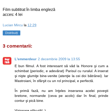
Film subtitrat în limba engleză
acces: 4 lei
Lucian Mircu
la
12:29
Distribuiți
3 comentarii:
L'emmerdeur
2 decembrie 2009 la 13:55
E bun filmul. A fost interesant să vâd la Honore şi cum a
schimbat (periodic, e adevărat) Parisul cu ruralul. A inserat
şi nişte glumiţe bine-venite (atenţie la cei doi bătrânei). Iar
Mastroiani, în sfârşit cu un rol principal, e perfectă.
În primă fază, nu am înţeles inserarea acelei poveşti
bretone, normande (ceva pe acolo) dar în final, prinde
contur şi pică bine.
Vizionare plăcută! :)