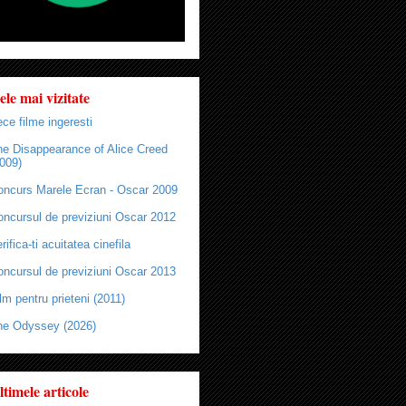
ele mai vizitate
ce filme ingeresti
he Disappearance of Alice Creed
009)
oncurs Marele Ecran - Oscar 2009
oncursul de previziuni Oscar 2012
rifica-ti acuitatea cinefila
oncursul de previziuni Oscar 2013
lm pentru prieteni (2011)
he Odyssey (2026)
ltimele articole