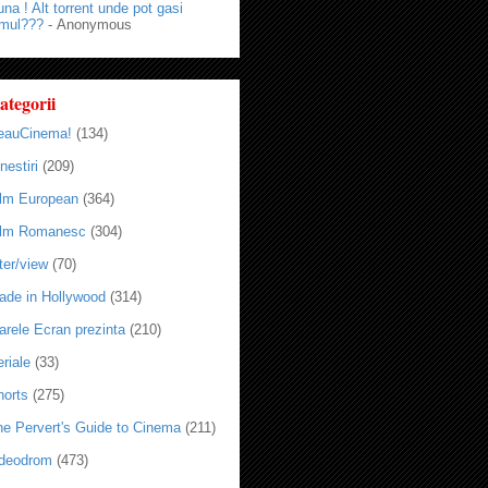
na ! Alt torrent unde pot gasi
lmul???
- Anonymous
ategorii
eauCinema!
(134)
nestiri
(209)
ilm European
(364)
ilm Romanesc
(304)
ter/view
(70)
ade in Hollywood
(314)
arele Ecran prezinta
(210)
riale
(33)
horts
(275)
he Pervert's Guide to Cinema
(211)
ideodrom
(473)