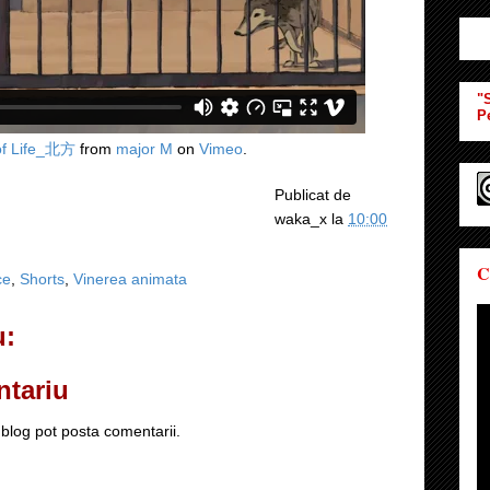
"S
P
of Life_北方
from
major M
on
Vimeo
.
Publicat de
waka_x
la
10:00
C
ce
,
Shorts
,
Vinerea animata
u:
ntariu
blog pot posta comentarii.