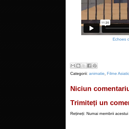
Echoes 
Categorii:
animatie
,
Filme Asiati
Niciun comentari
Trimiteți un come
Rețineți: Numai membrii acestui 