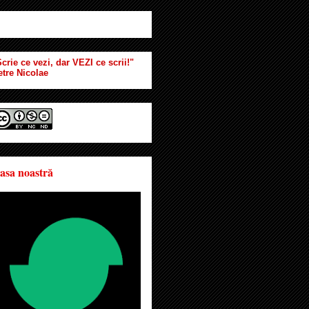
crie ce vezi, dar VEZI ce scrii!"
etre Nicolae
asa noastră