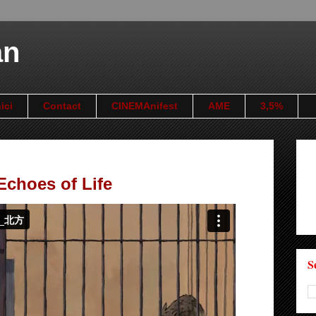
an
ici
Contact
CINEMAnifest
AME
3,5%
Echoes of Life
S