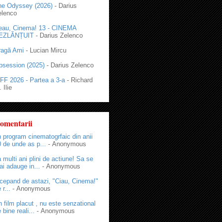
he Odyssey (2026)
- Darius
elenco
eau, Cinema! 13 - CINEMA
EZLĂNȚUIT
- Darius Zelenco
ragă Ami
- Lucian Mircu
bsession (2025)
- Darius Zelenco
FF 2026 - Partea a 3-a
- Richard
 Ilie
omentarii
 program cinematogrfaic din anii
 de unde as p...
- Anonymous
 multi ani plini de actiune! Sa se
i adauge in...
- Anonymous
cepand de astazi, "Ciau, Cinema!"
 r...
- Anonymous
 film placut , nu este senzational
 bine reali...
- Anonymous