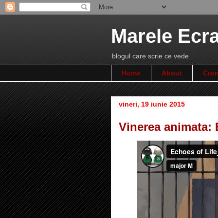
Marele Ecr
blogul care scrie ce vede
Home
About
Cron
vineri, 19 iunie 2015
Vinerea animata: 