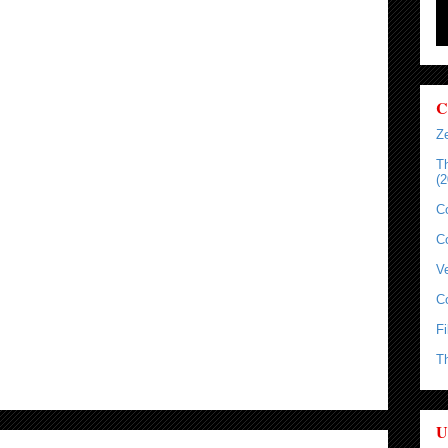
C
Ze
T
(2
C
C
Ve
C
Fi
T
U