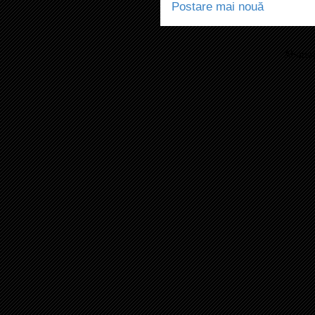
Postare mai nouă
Abonaț