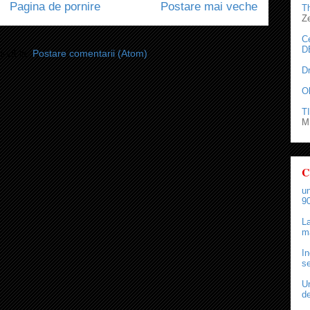
Pagina de pornire
Postare mai veche
T
Z
C
D
i-vă la:
Postare comentarii (Atom)
D
O
TI
M.
C
un
90
La
ma
In
se
Un
de