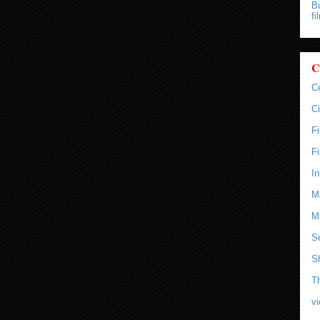
Bu
fi
C
C
Ci
F
F
In
M
M
Se
S
T
v