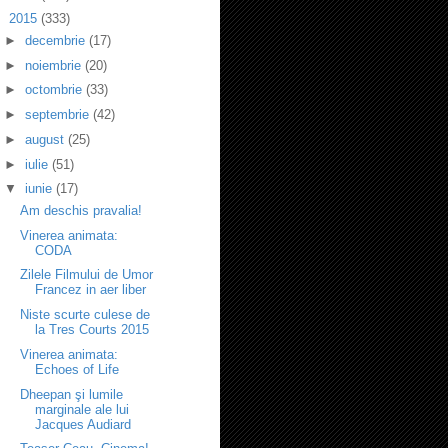
▼
2015
(333)
►
decembrie
(17)
►
noiembrie
(20)
►
octombrie
(33)
►
septembrie
(42)
►
august
(25)
►
iulie
(51)
▼
iunie
(17)
Am deschis pravalia!
Vinerea animata:
CODA
Zilele Filmului de Umor
Francez in aer liber
Niste scurte culese de
la Tres Courts 2015
Vinerea animata:
Echoes of Life
Dheepan şi lumile
marginale ale lui
Jacques Audiard