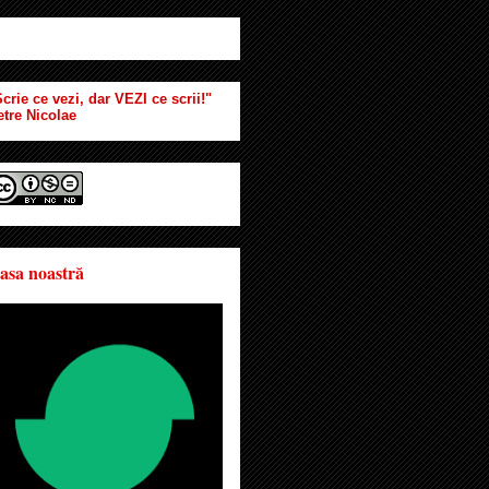
crie ce vezi, dar VEZI ce scrii!"
etre Nicolae
asa noastră