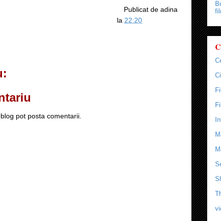
Bu
Publicat de
adina
fi
la
22:20
C
C
u:
Ci
F
ntariu
F
blog pot posta comentarii.
In
M
M
Se
S
T
v