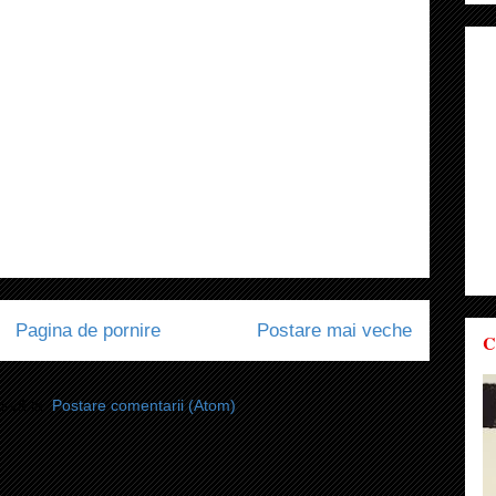
Pagina de pornire
Postare mai veche
C
i-vă la:
Postare comentarii (Atom)