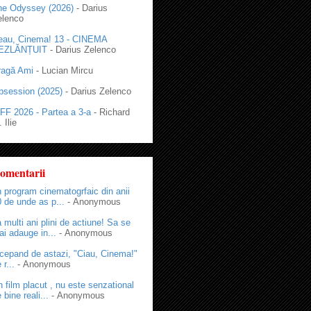
he Odyssey (2026)
- Darius
elenco
eau, Cinema! 13 - CINEMA
EZLĂNȚUIT
- Darius Zelenco
ragă Ami
- Lucian Mircu
bsession (2025)
- Darius Zelenco
FF 2026 - Partea a 3-a
- Richard
 Ilie
omentarii
 program cinematogrfaic din anii
 de unde as p...
- Anonymous
 multi ani plini de actiune! Sa se
i adauge in...
- Anonymous
cepand de astazi, "Ciau, Cinema!"
 r...
- Anonymous
 film placut , nu este senzational
 bine reali...
- Anonymous