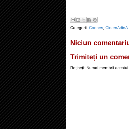
Categorii:
Cannes
,
CinemAdinA
Niciun comentari
Trimiteți un come
Rețineți: Numai membrii acestui 