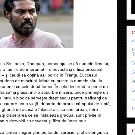
C
Ze
T
(2
C
 din Sri Lanka, Dheepan, personajul ce dă numele filmului,
e o familie de împrumut – o nevastă şi o fiică proaspăt
C
 – şi caută să obţină azil politic în Franţa. Succesul
ţ dens de minciuni. Minte cu privire la numele său, la
Ve
e rudenie cu cele două femei. În cele din urmă, e primit de
C
lia sa” şi plasat într-o suburbie mizeră, unde primeşte un
 într-un bloc ce serveşte drept sediu pentru traficanţi de
Fi
e cu uşurare noua viaţă, departe de ororile câmpului de luptă,
T
gherilă de acasă e înlocuit aici cu unul urban, între
a şi disperarea ce se instalează gradual sunt privite în
an o dezvoltă cu nevasta şi fiica de împrumut.
U
ă lumea imigranţilor, pe fondul sărăciei şi al violenţei, ca