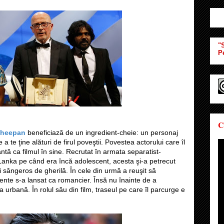
"S
P
C
heepan
beneficiază de un ingredient-cheie: un personaj
 te ţine alături de firul poveştii. Povestea actorului care îl
antă ca filmul în sine. Recrutat în armata separatist-
Sri Lanka pe când era încă adolescent, acesta şi-a petrecut
oi sângeros de gherilă. În cele din urmă a reuşit să
ente s-a lansat ca romancier. Însă nu înainte de a
a urbană. În rolul său din film, traseul pe care îl parcurge e