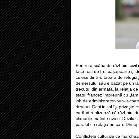
Pentru a scăpa de războiul civil
face rost de trei paşapoarte şi d
culese dintr-o tabără de refugiaţi
demersului său e bazat pe un lan
trecutul din armată, la relaţia d
statul francez împreună cu „fami
job de administrator-bun-la-toate
droguri. Deşi iniţial îşi priveşt
curând realizează că războiul de 
clanurile mafiote rivale. Deziluzi
paralel cu relaţia pe care Dheep
Conflictele culturale ce marcheaz