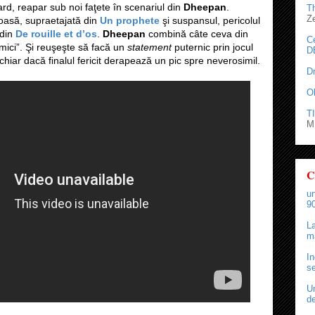
rd, reapar sub noi faţete în scenariul din
Dheepan
.
T
Z
roasă, supraetajată din
Un prophete
şi suspansul, pericolul
 din
De rouille et d’os
.
Dheepan
combină câte ceva din
C
mici”. Şi reuşeşte să facă un
statement
puternic prin jocul
D
 chiar dacă finalul fericit derapează un pic spre neverosimil.
D
O
TI
M.
C
un
90
La
ma
In
se
Un
de