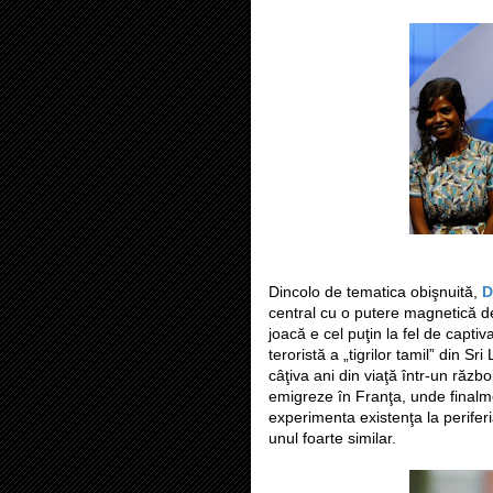
Dincolo de tematica obişnuită,
D
central cu o putere magnetică de a
joacă e cel puţin la fel de captiv
teroristă a „tigrilor tamil” din 
câţiva ani din viaţă într-un răzb
emigreze în Franţa, unde finalm
experimenta existenţa la periferi
unul foarte similar.