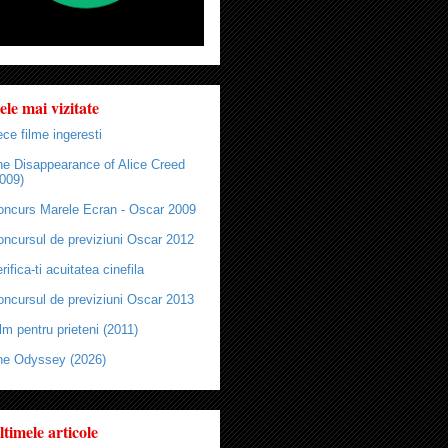
ele mai vizitate
ce filme ingeresti
he Disappearance of Alice Creed
009)
oncurs Marele Ecran - Oscar 2009
oncursul de previziuni Oscar 2012
rifica-ti acuitatea cinefila
oncursul de previziuni Oscar 2013
lm pentru prieteni (2011)
he Odyssey (2026)
ltimele articole