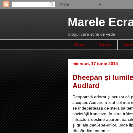
Marele Ecr
blogul care scrie ce vede
Home
About
Cron
miercuri, 17 iunie 2015
Dheepan şi lumile
Audiard
Deopotrivă adorat şi acuzat că pre
Jacques Audiard a luat cel mai 
se îndepărtează de sfera sa temat
societăţii franceze, în care trăies
infractori, destine aparent banal
şi gri ale
banlieue
-urilor, unde l
răspândite endemic.