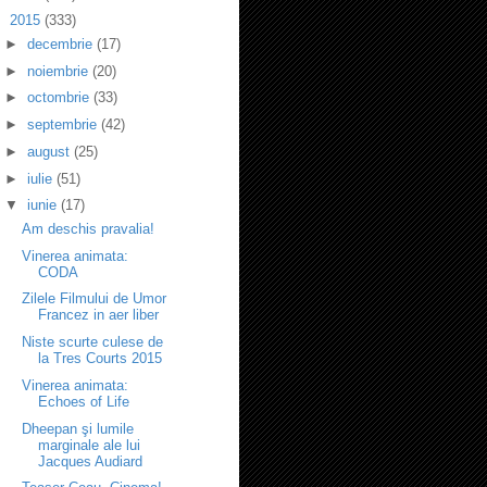
▼
2015
(333)
►
decembrie
(17)
►
noiembrie
(20)
►
octombrie
(33)
►
septembrie
(42)
►
august
(25)
►
iulie
(51)
▼
iunie
(17)
Am deschis pravalia!
Vinerea animata:
CODA
Zilele Filmului de Umor
Francez in aer liber
Niste scurte culese de
la Tres Courts 2015
Vinerea animata:
Echoes of Life
Dheepan şi lumile
marginale ale lui
Jacques Audiard