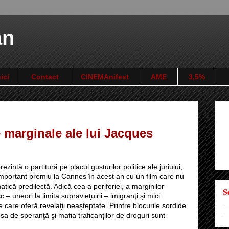
an
ici
Contact
CINEMAnifest
AME
3,5%
 marginale ale lui Jacques
zintă o partitură pe placul gusturilor politice ale juriului,
important premiu la Cannes în acest an cu un film care nu
ică predilectă. Adică cea a periferiei, a marginilor
S
c – uneori la limita supravieţuirii – imigranţi şi mici
e care oferă revelaţii neaşteptate. Printre blocurile sordide
ipsa de speranţă şi mafia traficanţilor de droguri sunt