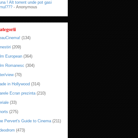
na ! Alt torrent unde pot gasi
lmul???
- Anonymous
ategorii
eauCinema!
(134)
nestiri
(209)
ilm European
(364)
ilm Romanesc
(304)
ter/view
(70)
ade in Hollywood
(314)
arele Ecran prezinta
(210)
riale
(33)
horts
(275)
he Pervert's Guide to Cinema
(211)
ideodrom
(473)