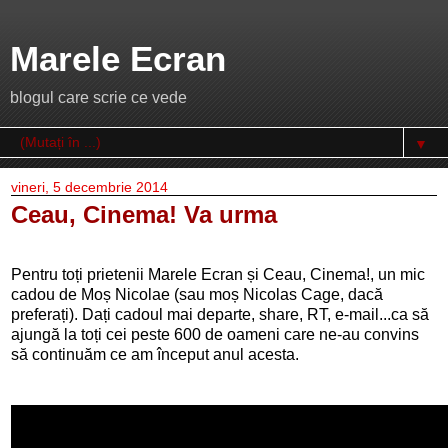
Marele Ecran
blogul care scrie ce vede
▼
vineri, 5 decembrie 2014
Ceau, Cinema! Va urma
Pentru toți prietenii Marele Ecran și Ceau, Cinema!, un mic
cadou de Moș Nicolae (sau moș Nicolas Cage, dacă
preferați). Dați cadoul mai departe, share, RT, e-mail...ca să
ajungă la toți cei peste 600 de oameni care ne-au convins
să continuăm ce am început anul acesta.