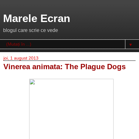
Marele Ecran
blogul care scrie ce vede
▼
joi, 1 august 2013
Vinerea animata: The Plague Dogs