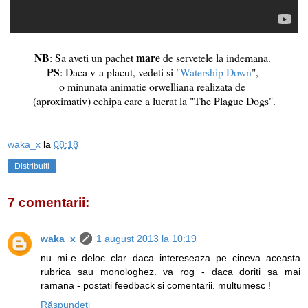
NB
mare
: Sa aveti un pachet
de servetele la indemana.
PS
: Daca v-a placut, vedeti si "
Watership Down
",
o minunata animatie orwelliana realizata de
(aproximativ) echipa care a lucrat la "The Plague Dogs".
waka_x
la
08:18
Distribuiți
7 comentarii:
waka_x
1 august 2013 la 10:19
nu mi-e deloc clar daca intereseaza pe cineva aceasta
rubrica sau monologhez. va rog - daca doriti sa mai
ramana - postati feedback si comentarii. multumesc !
Răspundeți