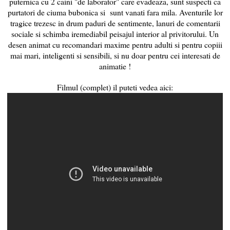
puternica cu 2 caini "de laborator" care evadeaza, sunt suspecti ca
purtatori de ciuma bubonica si sunt vanati fara mila. Aventurile lor
tragice trezesc in drum paduri de sentimente, lanuri de comentarii
sociale si schimba iremediabil peisajul interior al privitorului. Un
desen animat cu recomandari maxime pentru adulti si pentru copiii
mai mari, inteligenti si sensibili, si nu doar pentru cei interesati de
animatie !
Filmul (complet) il puteti vedea aici: