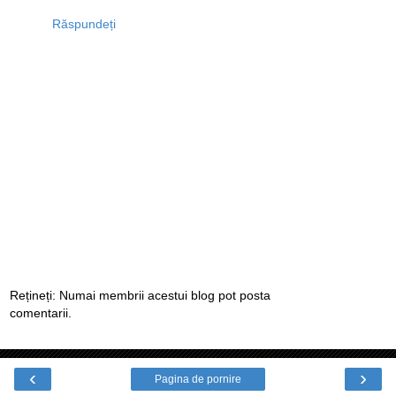
Răspundeți
Rețineți: Numai membrii acestui blog pot posta
comentarii.
‹
›
Pagina de pornire