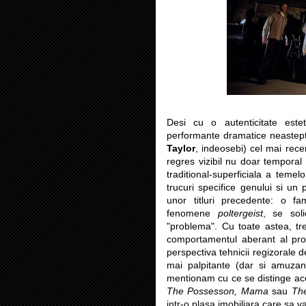
Desi cu o autenticitate est
performante dramatice neastepta
Taylor
, indeosebi) cel mai rec
regres vizibil nu doar temporal
traditional-superficiala a temel
trucuri specifice genului si un
unor titluri precedente: o f
fenomene
poltergeist
, se soli
"problema". Cu toate astea, tre
comportamentul aberant al prota
perspectiva tehnicii regizorale de
mai palpitante (dar si amuzan
mentionam cu ce se distinge ace
The Possesson, Mama
sau
The
intr-o plasa imobiliara.care sa v