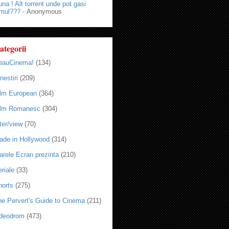
na ! Alt torrent unde pot gasi
lmul???
- Anonymous
ategorii
eauCinema!
(134)
nestiri
(209)
ilm European
(364)
ilm Romanesc
(304)
ter/view
(70)
ade in Hollywood
(314)
arele Ecran prezinta
(210)
riale
(33)
horts
(275)
he Pervert's Guide to Cinema
(211)
ideodrom
(473)