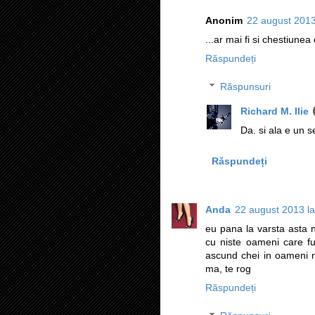
Anonim
22 august 2013
...ar mai fi si chestiunea
Răspundeți
Răspunsuri
Richard M. Ilie
Da. si ala e un s
Răspundeți
Anda
22 august 2013 la
eu pana la varsta asta 
cu niste oameni care f
ascund chei in oameni mo
ma, te rog
Răspundeți