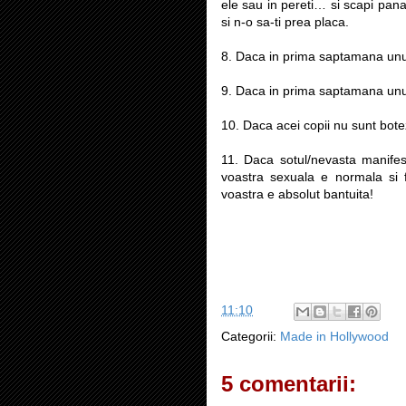
ele sau in pereti… si scapi pan
si n-o sa-ti prea placa.
8. Daca in prima saptamana unul
9. Daca in prima saptamana unul d
10. Daca acei copii nu sunt botez
11. Daca sotul/nevasta manifest
voastra sexuala e normala si
voastra e absolut bantuita!
11:10
Categorii:
Made in Hollywood
5 comentarii: