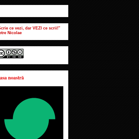
crie ce vezi, dar VEZI ce scrii!"
etre Nicolae
asa noastră