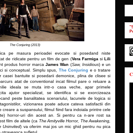
"S
P
The Conjuring (2013)
etica pe masura perioadei evocate si posedand niste
t de ridicate pentru un film de gen (
Vera Farmiga
si
Lili
ent produs horror marca
James Wan
(
Saw, Insidious
) e un
 ci si conceptual. Simplu spus,
The Conjuring
e o tratare
C
or casei bantuite si posedarii demonice, plina de clisee si
 parcurs atat de conventional incat filmul pare o reluare a
amilie ideala se muta intr-o casa veche, apar primele
cita ajutor specializat, se identifica si se exorcizeaza
cand peste banalitatea scenariului, lacunele de logica si
gonistilor, vizionarea poate aduce cateva satisfactii din
 creare a suspansului, filmul fiind fara indoiala printre cele
te) horror-uri din acest an. Si pentru ca n-are rost sa
st film de altele (ca
The Amityville Horror, The Awakening,
 Uninvited
) va oferim mai jos un mic ghid pentru nu pica
a otraveasca sufletul.