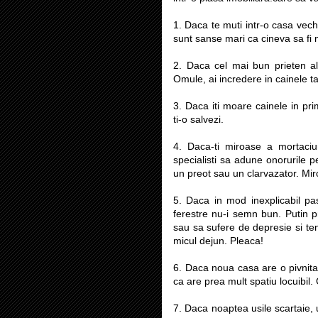
1. Daca te muti intr-o casa veche
sunt sanse mari ca cineva sa fi m
2. Daca cel mai bun prieten al
Omule, ai incredere in cainele tau
3. Daca iti moare cainele in pri
ti-o salvezi.
4. Daca-ti miroase a mortaciu
specialisti sa adune onorurile 
un preot sau un clarvazator. Miro
5. Daca in mod inexplicabil pa
ferestre nu-i semn bun. Putin p
sau sa sufere de depresie si te
micul dejun. Pleaca!
6. Daca noua casa are o pivnita 
ca are prea mult spatiu locuibil
7. Daca noaptea usile scartaie, 