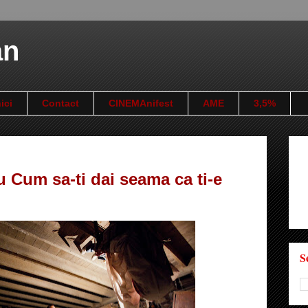
an
ici
Contact
CINEMAnifest
AME
3,5%
 Cum sa-ti dai seama ca ti-e
S