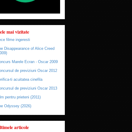
ele mai vizitate
ce filme ingeresti
he Disappearance of Alice Creed
009)
oncurs Marele Ecran - Oscar 2009
oncursul de previziuni Oscar 2012
rifica-ti acuitatea cinefila
oncursul de previziuni Oscar 2013
lm pentru prieteni (2011)
he Odyssey (2026)
ltimele articole