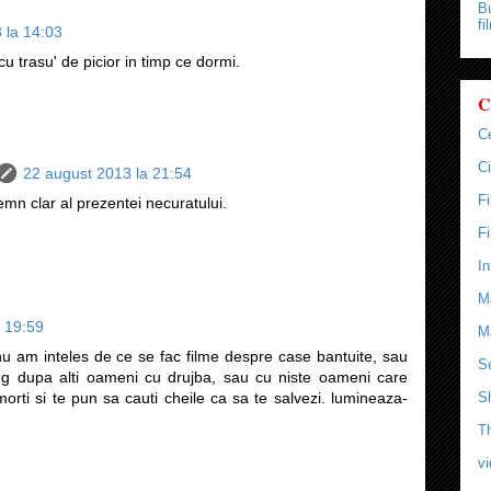
Bu
fi
 la 14:03
 cu trasu' de picior in timp ce dormi.
C
C
Ci
22 august 2013 la 21:54
F
emn clar al prezentei necuratului.
F
In
M
 19:59
M
nu am inteles de ce se fac filme despre case bantuite, sau
Se
ug dupa alti oameni cu drujba, sau cu niste oameni care
rti si te pun sa cauti cheile ca sa te salvezi. lumineaza-
S
T
v