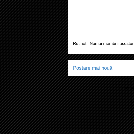
Rețineți: Numai membrii acestui 
Postare mai nouă
Abonaț