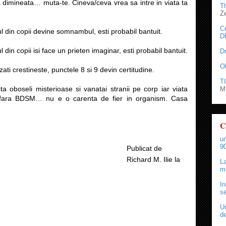
a dimineata… muta-te. Cineva/ceva vrea sa intre in viata ta
T
Z
C
 din copii devine somnambul, esti probabil bantuit.
D
in copii isi face un prieten imaginar, esti probabil bantuit.
D
O
ati crestineste, punctele 8 si 9 devin certitudine.
TI
a oboseli misterioase si vanatai stranii pe corp iar viata
M.
 fara BDSM… nu e o carenta de fier in organism. Casa
C
un
90
Publicat de
Richard M. Ilie
la
La
ma
In
se
Un
de