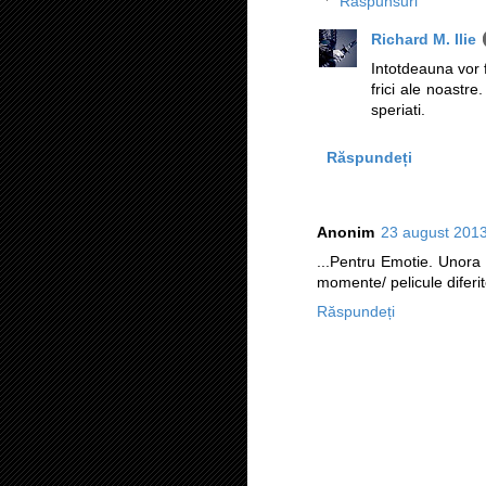
Răspunsuri
Richard M. Ilie
Intotdeauna vor 
frici ale noastre.
speriati.
Răspundeți
Anonim
23 august 2013
...Pentru Emotie. Unora l
momente/ pelicule diferit
Răspundeți