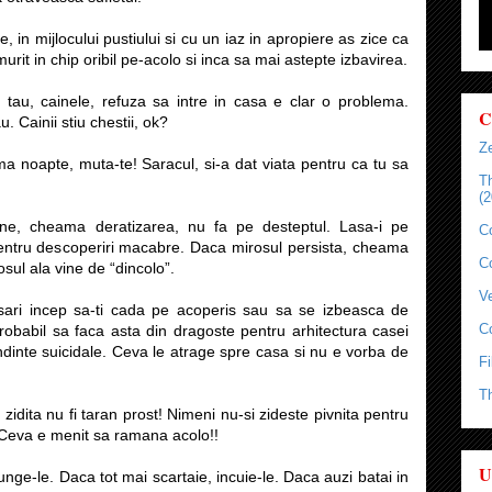
, in mijlocului pustiului si cu un iaz in apropiere as zice ca
urit in chip oribil pe-acolo si inca sa mai astepte izbavirea.
 tau, cainele, refuza sa intre in casa e clar o problema.
C
. Cainii stiu chestii, ok?
Ze
ma noapte, muta-te! Saracul, si-a dat viata pentru ca tu sa
T
(2
ne, cheama deratizarea, nu fa pe desteptul. Lasa-i pe
C
pentru descoperiri macabre. Daca mirosul persista, cheama
C
sul ala vine de “dincolo”.
Ve
sari incep sa-ti cada pe acoperis sau sa se izbeasca de
C
robabil sa faca asta din dragoste pentru arhitectura casei
ndinte suicidale. Ceva le atrage spre casa si nu e vorba de
Fi
T
zidita nu fi taran prost! Nimeni nu-si zideste pivnita pentru
. Ceva e menit sa ramana acolo!!
U
unge-le. Daca tot mai scartaie, incuie-le. Daca auzi batai in