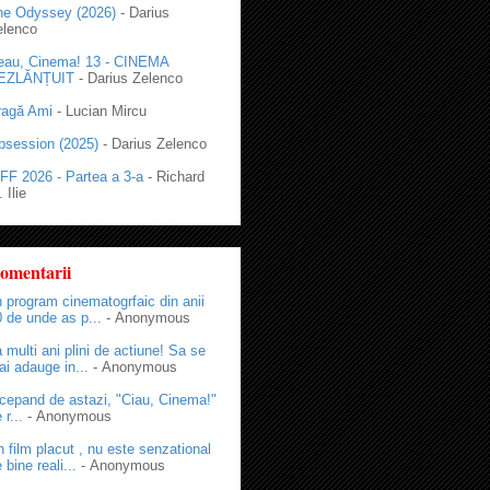
he Odyssey (2026)
- Darius
elenco
eau, Cinema! 13 - CINEMA
EZLĂNȚUIT
- Darius Zelenco
ragă Ami
- Lucian Mircu
bsession (2025)
- Darius Zelenco
FF 2026 - Partea a 3-a
- Richard
 Ilie
omentarii
 program cinematogrfaic din anii
 de unde as p...
- Anonymous
 multi ani plini de actiune! Sa se
i adauge in...
- Anonymous
cepand de astazi, "Ciau, Cinema!"
 r...
- Anonymous
 film placut , nu este senzational
 bine reali...
- Anonymous