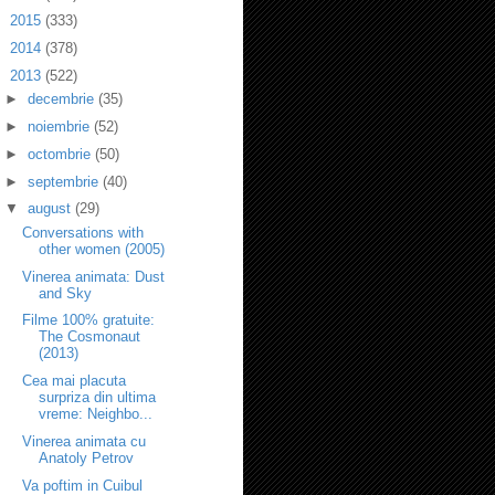
►
2015
(333)
►
2014
(378)
▼
2013
(522)
►
decembrie
(35)
►
noiembrie
(52)
►
octombrie
(50)
►
septembrie
(40)
▼
august
(29)
Conversations with
other women (2005)
Vinerea animata: Dust
and Sky
Filme 100% gratuite:
The Cosmonaut
(2013)
Cea mai placuta
surpriza din ultima
vreme: Neighbo...
Vinerea animata cu
Anatoly Petrov
Va poftim in Cuibul