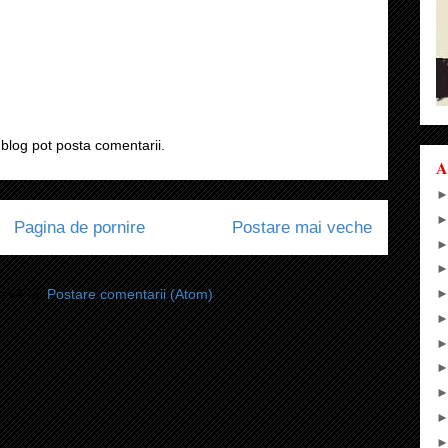
blog pot posta comentarii.
A
Pagina de pornire
Postare mai veche
i-vă la:
Postare comentarii (Atom)