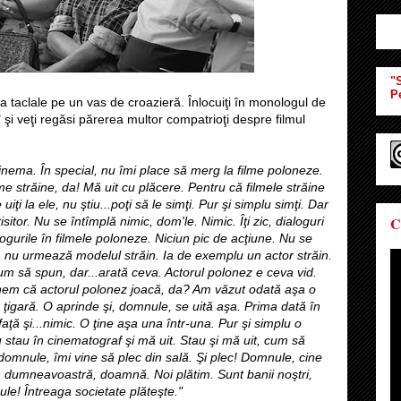
"S
P
la taclale pe un vas de croazieră. Înlocuiţi în monologul de
şi veţi regăsi părerea multor compatrioţi despre filmul
inema. În special, nu îmi place să merg la filme poloneze.
me străine, da! Mă uit cu plăcere. Pentru că filmele străine
iţi la ele, nu ştiu...poţi să le simţi. Pur şi simplu simţi. Dar
C
sitor. Nu se întîmplă nimic, dom'le. Nimic. Îţi zic, dialoguri
ogurile în filmele poloneze. Niciun pic de acţiune. Nu se
ă nu urmează modelul străin. Ia de exemplu un actor străin.
cum să spun, dar...arată ceva. Actorul polonez e ceva vid.
nem că actorul polonez joacă, da? Am văzut odată aşa o
ţigară. O aprinde şi, domnule, se uită aşa. Prima dată în
faţă şi...nimic. O ţine aşa una într-una. Pur şi simplu o
u stau în cinematograf şi mă uit. Stau şi mă uit, cum să
 domnule, îmi vine să plec din sală. Şi plec!
Domnule, cine
, dumneavoastră, doamnă. Noi plătim. Sunt banii noştri,
le! Întreaga societate plăteşte."