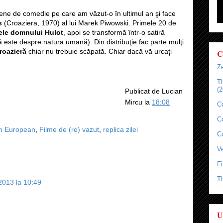
ne de comedie pe care am văzut-o în ultimul an şi face
s
(Croaziera, 1970) al lui Marek Piwowski. Primele 20 de
ele domnului Hulot
,
apoi se transformă într-o satiră
 este despre natura umană). Din distribuţie fac parte mulţi
roazieră
chiar nu trebuie scăpată. Chiar dacă vă urcaţi
C
Ze
T
(2
Publicat de
Lucian
Mircu
la
18:08
C
C
m European
,
Filme de (re) vazut
,
replica zilei
C
Ve
Fi
T
 2013 la 10:49
U