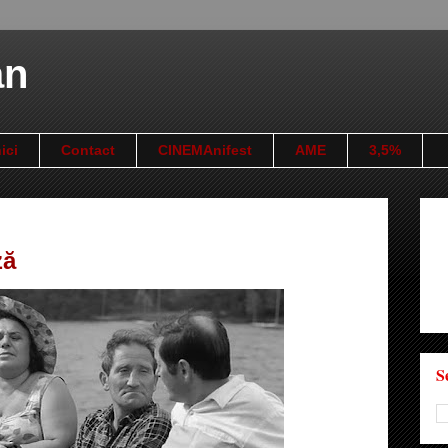
an
ici
Contact
CINEMAnifest
AME
3,5%
ză
S