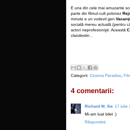
E una din cele mai amuzante sce
parte din filmul-cult polonez
Rej
minute e un vodevil gen
Vacanţ
socială mereu actuală (pentru că
actori neprofesionişti. Această
C
clandestin...
Categorii:
Cinema Paradiso
,
Fil
4 comentarii:
Richard M. Ilie
17 iulie
Mi-am luat bilet :)
Răspundeți