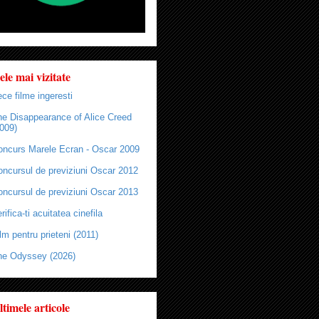
ele mai vizitate
ce filme ingeresti
he Disappearance of Alice Creed
009)
oncurs Marele Ecran - Oscar 2009
oncursul de previziuni Oscar 2012
oncursul de previziuni Oscar 2013
rifica-ti acuitatea cinefila
lm pentru prieteni (2011)
he Odyssey (2026)
ltimele articole