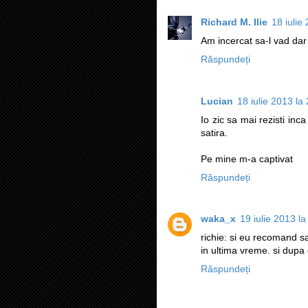
Richard M. Ilie
18 iulie
Am incercat sa-l vad dar
Răspundeți
Lucian
18 iulie 2013 la
Io zic sa mai rezisti inc
satira.
Pe mine m-a captivat
Răspundeți
waka_x
19 iulie 2013 la
richie: si eu recomand 
in ultima vreme. si dupa 
Răspundeți