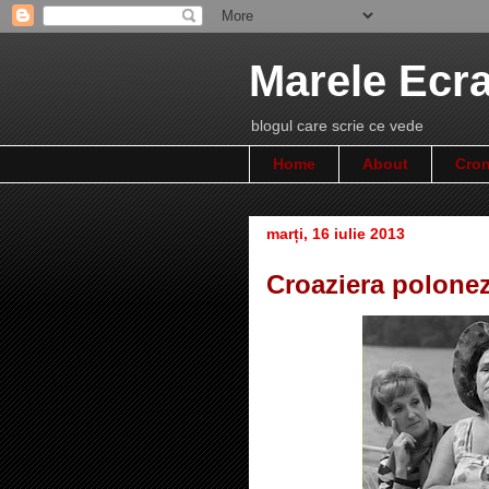
Marele Ecr
blogul care scrie ce vede
Home
About
Cron
marți, 16 iulie 2013
Croaziera polone