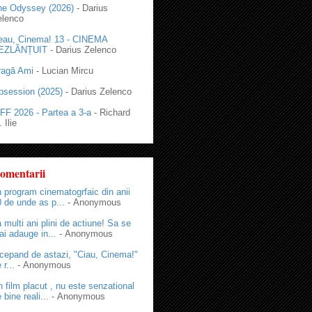
he Odyssey (2026)
- Darius
elenco
eau, Cinema! 13 - CINEMA
EZLĂNȚUIT
- Darius Zelenco
ragă Ami
- Lucian Mircu
bsession (2025)
- Darius Zelenco
FF 2026 - Partea a 3-a
- Richard
 Ilie
omentarii
 program cinematogrfaic din anii
 de unde as p...
- Anonymous
 multi ani plini de actiune! Sa se
i adauge in...
- Anonymous
cepand de astazi, "Ciau, Cinema!"
 r...
- Anonymous
 film placut , nu este senzational
 bine reali...
- Anonymous