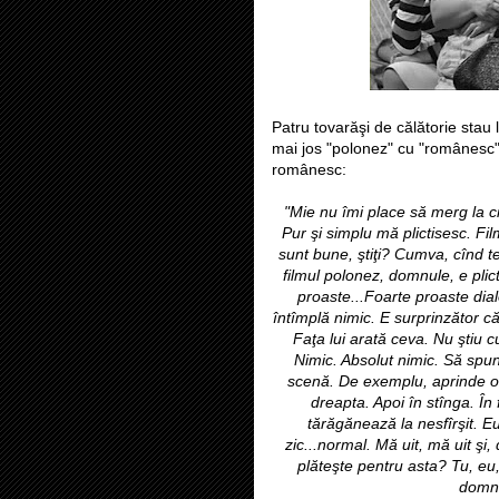
Patru tovarăşi de călătorie stau 
mai jos "polonez" cu "românesc" 
românesc:
"Mie nu îmi place să merg la c
Pur şi simplu mă plictisesc. Fil
sunt bune, ştiţi? Cumva, cînd te u
filmul polonez, domnule, e plicti
proaste...Foarte proaste dial
întîmplă nimic. E surprinzător c
Faţa lui arată ceva. Nu ştiu 
Nimic. Absolut nimic. Să spu
scenă. De exemplu, aprinde o 
dreapta. Apoi în stînga. În 
tărăgănează la nesfîrşit. E
zic...normal. Mă uit, mă uit şi,
plăteşte pentru asta? Tu, eu
domnu