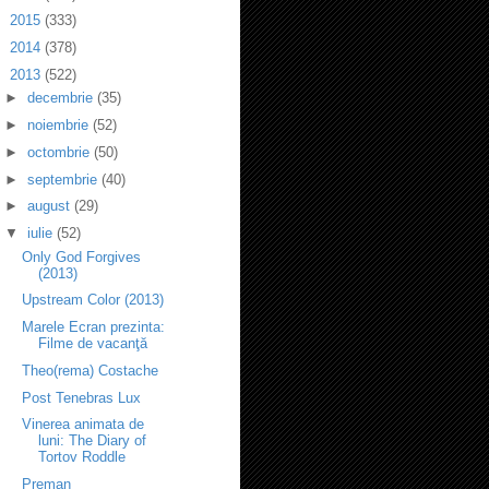
►
2015
(333)
►
2014
(378)
▼
2013
(522)
►
decembrie
(35)
►
noiembrie
(52)
►
octombrie
(50)
►
septembrie
(40)
►
august
(29)
▼
iulie
(52)
Only God Forgives
(2013)
Upstream Color (2013)
Marele Ecran prezinta:
Filme de vacanţă
Theo(rema) Costache
Post Tenebras Lux
Vinerea animata de
luni: The Diary of
Tortov Roddle
Preman