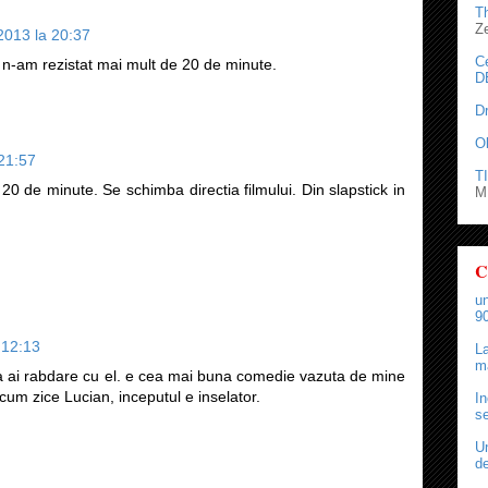
T
Z
 2013 la 20:37
C
 n-am rezistat mai mult de 20 de minute.
D
D
O
 21:57
TI
a 20 de minute. Se schimba directia filmului. Din slapstick in
M.
C
un
90
 12:13
La
ma
sa ai rabdare cu el. e cea mai buna comedie vazuta de mine
cum zice Lucian, inceputul e inselator.
In
se
Un
de