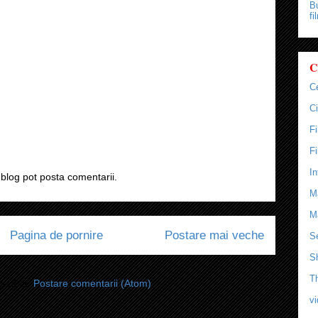
Bu
fi
C
C
Ci
F
F
In
blog pot posta comentarii.
M
M
Pagina de pornire
Postare mai veche
Se
S
T
i-vă la:
Postare comentarii (Atom)
v