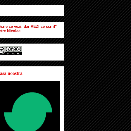
crie ce vezi, dar VEZI ce scrii!"
etre Nicolae
asa noastră