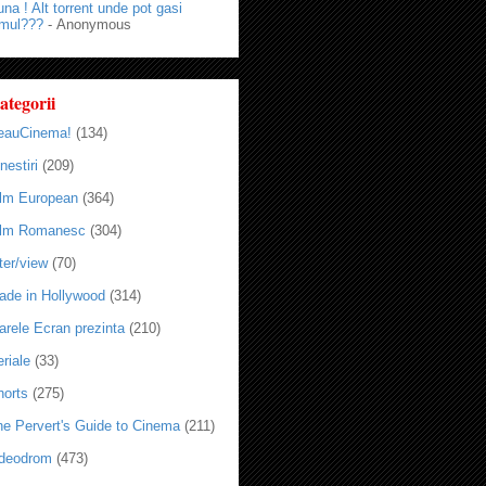
na ! Alt torrent unde pot gasi
lmul???
- Anonymous
ategorii
eauCinema!
(134)
nestiri
(209)
ilm European
(364)
ilm Romanesc
(304)
ter/view
(70)
ade in Hollywood
(314)
arele Ecran prezinta
(210)
riale
(33)
horts
(275)
he Pervert's Guide to Cinema
(211)
ideodrom
(473)