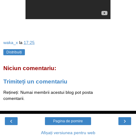
waka_x
la
17:25
Distribuiți
Niciun comentariu:
Trimiteți un comentariu
Rețineți: Numai membrii acestui blog pot posta
comentarii.
‹
›
Pagina de pornire
Afișați versiunea pentru web