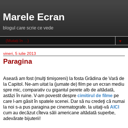
Marele Ecran
blogul care scrie ce vede
▼
vineri, 5 iulie 2013
Paragina
Aseară am fost (mulţi timişoreni) la fosta Grădina de Vară de
la Capitol. Ne-am uitat la (jumate de) film pe un ecran mediu
spre mic, comparativ cu gigantul perete alb de altădată,
astăzi în ruine. V-am povestit despre
cimitirul de filme
pe
care l-am găsit în spatele scenei. Dar să nu credeţi că numai
la noi s-a pus paragina pe cinematografe. Ia uitaţi-vă
AICI
cum au decăzut cîteva săli americane altădată superbe,
adevărate bijuterii!