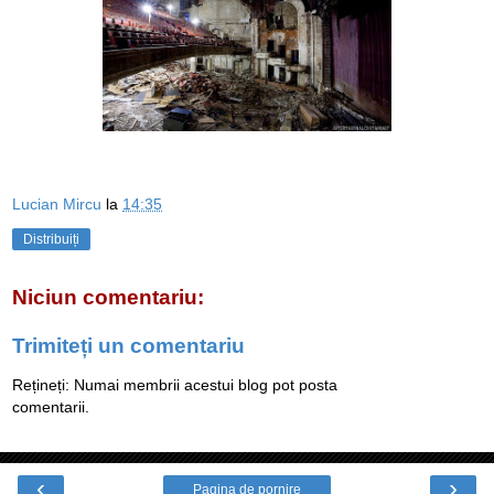
Lucian Mircu
la
14:35
Distribuiți
Niciun comentariu:
Trimiteți un comentariu
Rețineți: Numai membrii acestui blog pot posta
comentarii.
‹
›
Pagina de pornire