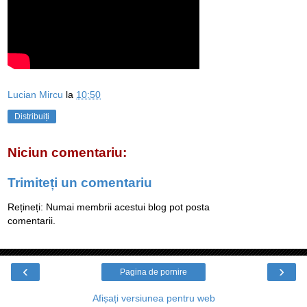
Lucian Mircu
la
10:50
Distribuiți
Niciun comentariu:
Trimiteți un comentariu
Rețineți: Numai membrii acestui blog pot posta
comentarii.
‹
›
Pagina de pornire
Afișați versiunea pentru web