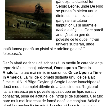
gândeşti la clasicul lui
Sergio Leone, unde De Niro
se punea în pielea unuia
dintre cei mai irezistibili
gangsteri ai tuturor
timpurilor. Ci şi nuanţele
dark
ale afişului. Care parcă
anunţă tot un gen de
poveste ce te duce într-un
univers subteran, unde
toată lumea poartă un pistol şi e oricând gata să îl
folosească.
Dar în afară de faptul că schiţează un mediu în care violenţa
reprezintă un limbaj universal,
Once upon a Time in
Anatolia
nu are mai nimic în comun cu
Once Upon a Time
in America
. La mii de kilometri distanță unul de celălalt,
filmele lui Nuri Bilge Ceylan şi Sergio Leone întruchipează
două moduri complet diferite de a face cinema. Regizorul
italian mizează pe o poveste spusă după un tipic narativ
consacrat, plină de acţiune, de intrigi şi de suspans. Cel turc
pare mult mai interesat de formă decât de conţinut. Adică e
atent la construcţia imaginii, la culori şi la ce transmit ele