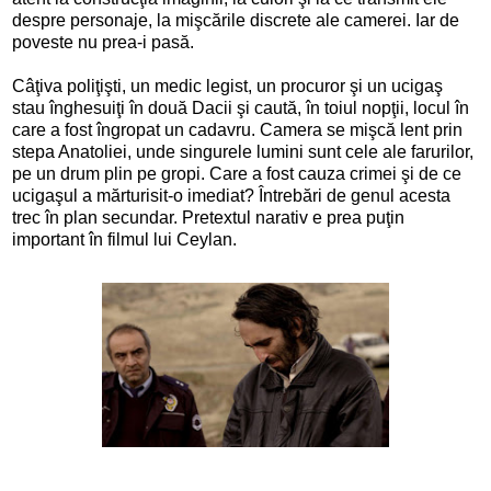
despre personaje, la mişcările discrete ale camerei. Iar de
poveste nu prea-i pasă.
Câţiva poliţişti, un medic legist, un procuror şi un ucigaş
stau înghesuiţi în două Dacii şi caută, în toiul nopţii, locul în
care a fost îngropat un cadavru. Camera se mişcă lent prin
stepa Anatoliei, unde singurele lumini sunt cele ale farurilor,
pe un drum plin pe gropi. Care a fost cauza crimei şi de ce
ucigaşul a mărturisit-o imediat? Întrebări de genul acesta
trec în plan secundar. Pretextul narativ e prea puţin
important în filmul lui Ceylan.