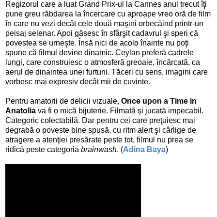
Regizorul care a luat Grand Prix-ul la Cannes anul trecut îţi
pune greu răbdarea la încercare cu aproape vreo oră de film
în care nu vezi decât cele două maşini orbecăind printr-un
peisaj selenar. Apoi găsesc în sfârşit cadavrul şi speri că
povestea se urneşte. Însă nici de acolo înainte nu poţi
spune că filmul devine dinamic. Ceylan preferă cadrele
lungi, care construiesc o atmosferă greoaie, încărcată, ca
aerul de dinaintea unei furtuni. Tăceri cu sens, imagini care
vorbesc mai expresiv decât mii de cuvinte.
Pentru amatorii de delicii vizuale,
Once upon a Time in
Anatolia
va fi o mică bijuterie. Filmată şi jucată impecabil.
Categoric colectabilă. Dar pentru cei care preţuiesc mai
degrabă o poveste bine spusă, cu ritm alert şi cârlige de
atragere a atenţiei presărate peste tot, filmul nu prea se
ridică peste categoria
brainwash
. (
Adina Baya
)