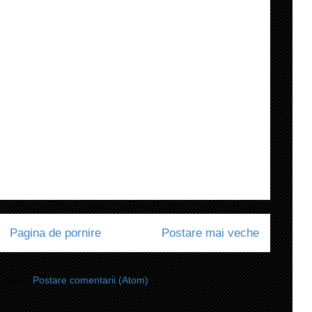
Pagina de pornire
Postare mai veche
i-vă la:
Postare comentarii (Atom)