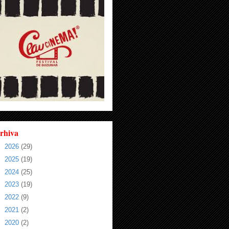
rhiva
►
2026
(29)
►
2025
(19)
►
2024
(25)
►
2023
(19)
►
2022
(9)
►
2021
(2)
►
2020
(2)