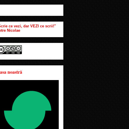
crie ce vezi, dar VEZI ce scrii!"
etre Nicolae
asa noastră