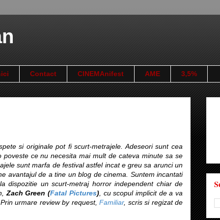
an
ici
Contact
CINEMAnifest
AME
3,5%
pete si originale pot fi scurt-metrajele. Adeseori sunt cea
 poveste ce nu necesita mai mult de cateva minute sa se
ele sunt marfa de festival astfel incat e greu sa arunci un
vine avantajul de a tine un blog de cinema. Suntem incantati
S
a dispozitie un scurt-metraj horror independent chiar de
n,
Zach Green (
Fatal Pictures
)
, cu scopul implicit de a va
 Prin urmare review by request,
Familiar
, scris si regizat de