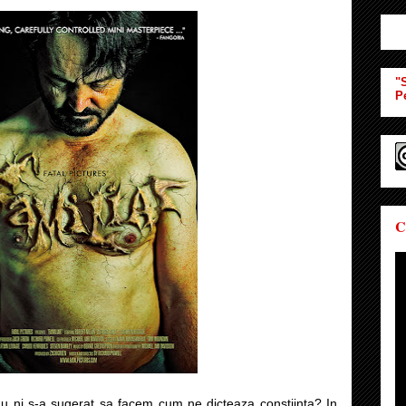
"S
P
C
u ni s-a sugerat sa facem cum ne dicteaza constiinta? In