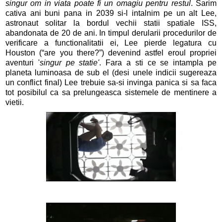
singur om in viata poate fi un omagiu pentru restul
. Sarim
cativa ani buni pana in 2039 si-l intalnim pe un alt Lee,
astronaut solitar la bordul vechii statii spatiale ISS,
abandonata de 20 de ani. In timpul derularii procedurilor de
verificare a functionalitatii ei, Lee pierde legatura cu
Houston (“are you there?”) devenind astfel eroul propriei
aventuri '
singur pe statie'
. Fara a sti ce se intampla pe
planeta luminoasa de sub el (desi unele indicii sugereaza
un conflict final) Lee trebuie sa-si invinga panica si sa faca
tot posibilul ca sa prelungeasca sistemele de mentinere a
vietii.