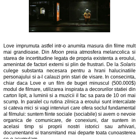
Love imprumuta astfel intr-o anumita masura din filme mult
mai grandioase. Din
Moon
preia atmosfera melancolica si
starea de incertitudine legata de propria existenta a eroului,
amenintat de factori externi si plin de frustrari. De la
Solaris
culege substanta necesara pentru a hrani halucinatiile
personajului si a-l calauzi prin stari de visare. In consecinta,
chiar daca Love e un film de buget minuscul (500.000$)
modul de filmare, utilizarea inspirata a decorurilor statiei din
carton lipit, a luminii si a muzicii il fac sa para de 10 ori mai
scump. In paralel cu rutina zilnica a eroului sunt intercalate
si cateva mici si vagi interviuri care ofera soclul fundamental
al filmului: suntem fiinte sociale (sociabile) si avem o nevoie
organica de comunicare, de conexiuni, dar suntem in
acelasi timp si proprii nostri istorici sau arhivari,
documentand si transmitand mai departe toata cunoasterea
ce-o acumulam.