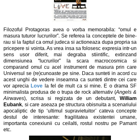
Filozoful Protagoras avea o vorba memorabila: “omul e
masura tuturor lucrurilor”. Se referea la conceptele de bine-
rau si la faptul ca omul judeca si actioneaza dupa propria sa
pricepere si vointa. As vrea insa sa folosesc expresia intr-un
sens usor diferit, mai degraba stiintific, extinzand
dimensiunea “lucrurilor” la scara macrocosmica si
comparand omul cu acel instrument de masura prin care
Universul se (re)cunoaste pe sine. Daca sunteti in acord cu
acest unghi de vedere inseamna ca sunteti dintre cei care
vor aprecia
Love
la fel de mult ca si mine. E o drama SF
minimalista produsa de o trupa de rock alternativ (
Angels &
Airwaves
), scrisa si regizata de un debutant,
William
Eubank
, si care aseaza pe structura obisnuita a scenariului
apocaliptic de tip ‘ultimul supravietuitor’ cateva concepte
destul de interesante: fragilitatea existentei umane,
importanta conexiunii cu ceilalti, rostul nostru pe Pamant
etc.