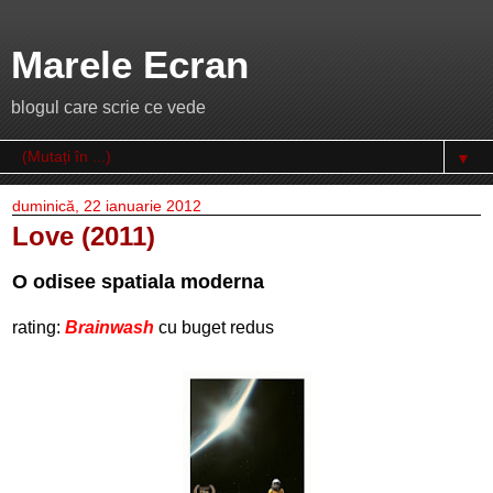
Marele Ecran
blogul care scrie ce vede
▼
duminică, 22 ianuarie 2012
Love (2011)
O odisee spatiala moderna
rating:
Brainwash
cu buget redus