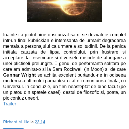
Inainte ca plotul bine obscurizat sa ni se dezvaluie complet
intr-un final kubrickian e interesanta de urmarit degradarea
mentala a personajului ca urmare a solitudinii. De la panica
initiala cauzata de lipsa controlului, prin frustrare si
acceptare, la resemnare si diversele metode de alungare a
unei plictiseli prelungite. E genul de performanta solitara pe
care am admirat-o si la Sam Rockwell (in Moon) si de care
Gunnar Wright
se achita excelent purtandu-ne in odiseea
moderna a ultimului pamantean catre comuniunea finala, cu
Universul. In concluzie, un film neasteptat de bine facut (pe
un platou din spatele casei), destul de filozofic si, poate, un
pic confuz uneori.
Trailer
Richard M. Ilie
la
23:14