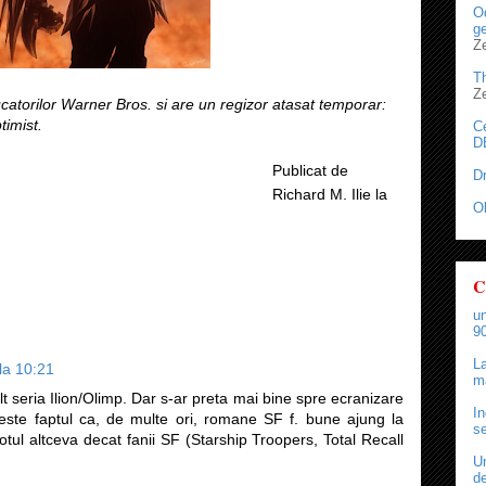
Od
ge
Z
T
Z
ucatorilor Warner Bros. si are un regizor atasat temporar:
timist.
C
D
Publicat de
D
Richard M. Ilie
la
O
C
un
90
La
la 10:21
ma
t seria Ilion/Olimp. Dar s-ar preta mai bine spre ecranizare
In
ste faptul ca, de multe ori, romane SF f. bune ajung la
se
totul altceva decat fanii SF (Starship Troopers, Total Recall
Un
de