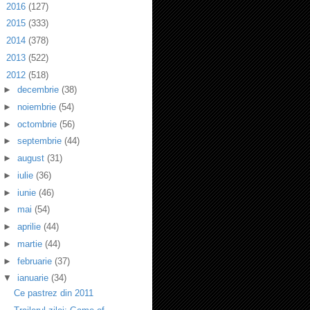
►
2016
(127)
►
2015
(333)
►
2014
(378)
►
2013
(522)
▼
2012
(518)
►
decembrie
(38)
►
noiembrie
(54)
►
octombrie
(56)
►
septembrie
(44)
►
august
(31)
►
iulie
(36)
►
iunie
(46)
►
mai
(54)
►
aprilie
(44)
►
martie
(44)
►
februarie
(37)
▼
ianuarie
(34)
Ce pastrez din 2011