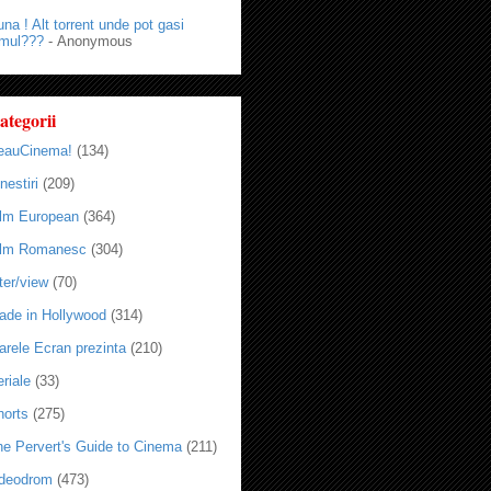
na ! Alt torrent unde pot gasi
lmul???
- Anonymous
ategorii
eauCinema!
(134)
nestiri
(209)
ilm European
(364)
ilm Romanesc
(304)
ter/view
(70)
ade in Hollywood
(314)
arele Ecran prezinta
(210)
riale
(33)
horts
(275)
he Pervert's Guide to Cinema
(211)
ideodrom
(473)