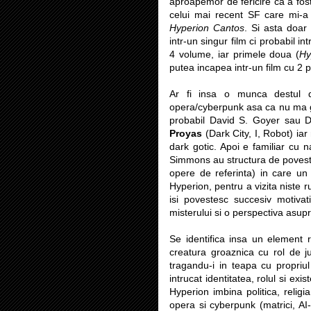
aproapemor de fericire ca a fost
celui mai recent SF care mi-a 
Hyperion Cantos
. Si asta doar
intr-un singur film ci probabil in
4 volume, iar primele doua (
Hy
putea incapea intr-un film cu 2
Ar fi insa o munca destul 
opera/cyberpunk asa ca nu ma ga
probabil David S. Goyer sau D
Proyas
(Dark City, I, Robot) iar
dark gotic. Apoi e familiar cu na
Simmons au structura de povest
opere de referinta) in care un
Hyperion, pentru a vizita niste 
isi povestesc succesiv motivat
misterului si o perspectiva asupr
Se identifica insa un element 
creatura groaznica cu rol de jud
tragandu-i in teapa cu propriu
intrucat identitatea, rolul si ex
Hyperion imbina politica, relig
opera si cyberpunk (matrici, AI-