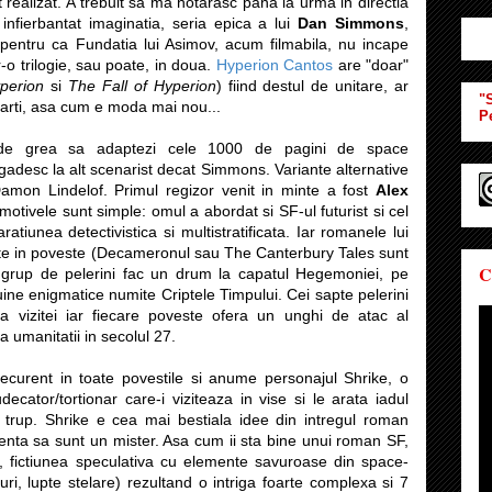
 realizat. A trebuit sa ma hotarasc pana la urma in directia
infierbantat imaginatia, seria epica a lui
Dan Simmons
,
 pentru ca Fundatia lui Asimov, acum filmabila, nu incape
tr-o trilogie, sau poate, in doua.
Hyperion Cantos
are "doar"
perion
si
The Fall of Hyperion
) fiind destul de unitare, ar
"S
 parti, asa cum e moda mai nou...
P
de grea sa adaptezi cele 1000 de pagini de space
desc la alt scenarist decat Simmons. Variante alternative
amon Lindelof. Primul regizor venit in minte a fost
Alex
 motivele sunt simple: omul a abordat si SF-ul futurist si cel
ratiunea detectivistica si multistratificata. Iar romanele lui
e in poveste (Decameronul sau The Canterbury Tales sunt
C
 grup de pelerini fac un drum la capatul Hegemoniei, pe
ruine enigmatice numite Criptele Timpului. Cei sapte pelerini
ia vizitei iar fiecare poveste ofera un unghi de atac al
a umanitatii in secolul 27.
recurent in toate povestile si anume personajul Shrike, o
ecator/tortionar care-i viziteaza in vise si le arata iadul
l trup. Shrike e cea mai bestiala idee din intregul roman
istenta sa sunt un mister. Asa cum ii sta bine unui roman SF,
ia, fictiunea speculativa cu elemente savuroase din space-
uri, lupte stelare) rezultand o intriga foarte complexa si 7