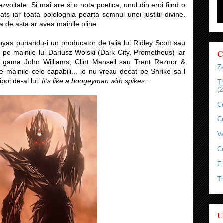
zvoltate. Si mai are si o nota poetica, unul din eroi fiind o
ts iar toata polologhia poarta semnul unei justitii divine.
a de asta ar avea mainile pline.
oyas punandu-i un producator de talia lui Ridley Scott sau
C
pe mainile lui Dariusz Wolski (Dark City, Prometheus) iar
n gama John Williams, Clint Mansell sau Trent Reznor &
Ze
pe mainile celo capabili... io nu vreau decat pe Shrike sa-l
pol de-al lui.
It's like a boogeyman with spikes
...
T
(2
C
C
Ve
C
Fi
T
U