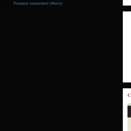
i-vă la:
Postare comentarii (Atom)
C