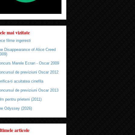
ele mai vizitate
ce filme ingeresti
he Disappearance of Alice Creed
009)
oncurs Marele Ecran - Oscar 2009
oncursul de previziuni Oscar 2012
rifica-ti acuitatea cinefila
oncursul de previziuni Oscar 2013
lm pentru prieteni (2011)
he Odyssey (2026)
ltimele articole