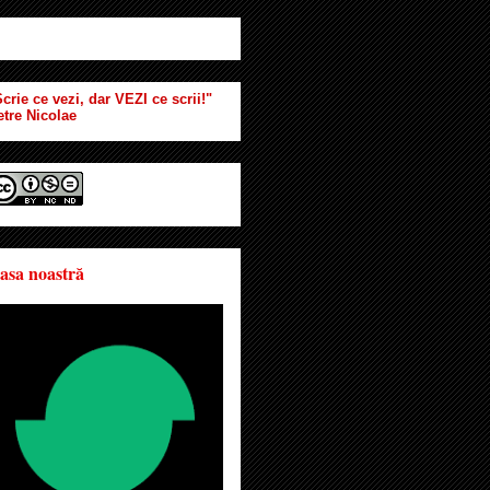
crie ce vezi, dar VEZI ce scrii!"
etre Nicolae
asa noastră