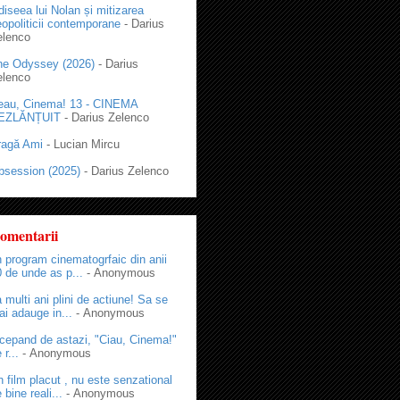
iseea lui Nolan și mitizarea
opoliticii contemporane
- Darius
elenco
he Odyssey (2026)
- Darius
elenco
eau, Cinema! 13 - CINEMA
EZLĂNȚUIT
- Darius Zelenco
ragă Ami
- Lucian Mircu
bsession (2025)
- Darius Zelenco
omentarii
 program cinematogrfaic din anii
 de unde as p...
- Anonymous
 multi ani plini de actiune! Sa se
i adauge in...
- Anonymous
cepand de astazi, "Ciau, Cinema!"
 r...
- Anonymous
 film placut , nu este senzational
 bine reali...
- Anonymous