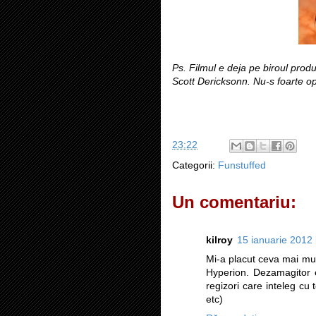
Ps. Filmul e deja pe biroul prod
Scott Dericksonn. Nu-s foarte op
23:22
Categorii:
Funstuffed
Un comentariu:
kilroy
15 ianuarie 2012 
Mi-a placut ceva mai mul
Hyperion. Dezamagitor e
regizori care inteleg cu 
etc)