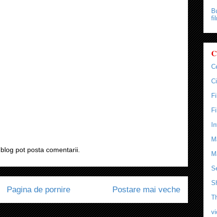
Bu
fi
C
C
Ci
F
F
In
M
blog pot posta comentarii.
M
Se
S
Pagina de pornire
Postare mai veche
T
v