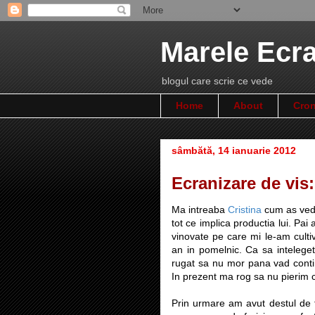
Marele Ecr
blogul care scrie ce vede
Home
About
Cron
sâmbătă, 14 ianuarie 2012
Ecranizare de vis
Ma intreaba
Cristina
cum as vede
tot ce implica productia lui. Pai
vinovate pe care mi le-am cultiv
an in pomelnic. Ca sa intelege
rugat sa nu mor pana vad conti
In prezent ma rog sa nu pierim c
Prin urmare am avut destul de f