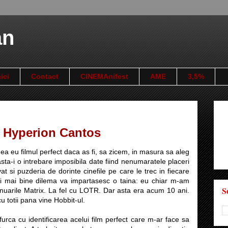
an
ici
Contact
CINEMAnifest
AME
3,5%
: Hyperion Cantos
a eu filmul perfect daca as fi, sa zicem, in masura sa aleg
 asta-i o intrebare imposibila date fiind nenumaratele placeri
at si puzderia de dorinte cinefile pe care le trec in fiecare
ti mai bine dilema va impartasesc o taina: eu chiar m-am
S
nuarile Matrix. La fel cu LOTR. Dar asta era acum 10 ani.
u totii pana vine Hobbit-ul.
urca cu identificarea acelui film perfect care m-ar face sa