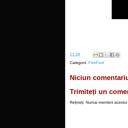
21:28
Categorii:
FilmFest
Niciun comentari
Trimiteți un come
Rețineți: Numai membrii acestui 