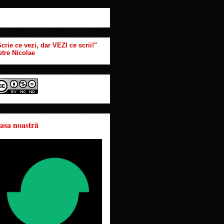
crie ce vezi, dar VEZI ce scrii!"
etre Nicolae
asa noastră