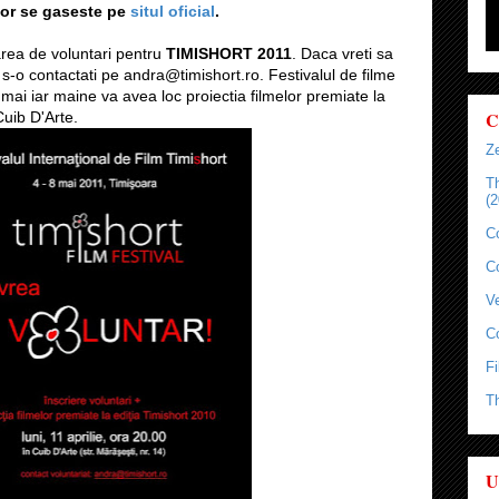
tor se gaseste pe
situl oficial
.
area de voluntari pentru
TIMISHORT 2011
. Daca vreti sa
i s-o contactati pe andra@timishort.ro. Festivalul de filme
mai iar maine va avea loc proiectia filmelor premiate la
C
Cuib D'Arte.
Ze
T
(2
C
C
Ve
C
Fi
T
U