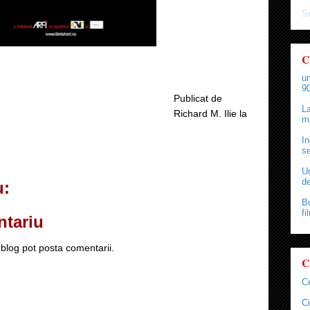
Se
C
un
90
Publicat de
La
Richard M. Ilie
la
ma
In
se
Un
de
u:
Bu
fi
ntariu
blog pot posta comentarii.
C
C
Ci