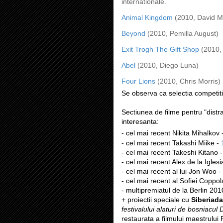
internationale.
Animal Kingdom
(2010, David M
Beyond
(2010, Pemilla August)
Exit Trogh The Gift Shop
(2010, 
Abel
(2010, Diego Luna)
Four Lions
(2010, Chris Morris)
Se observa ca selectia competit
Sectiunea de filme pentru "distra
interesanta:
- cel mai recent Nikita Mihalkov 
- cel mai recent Takashi Miike -
- cel mai recent Takeshi Kitano 
- cel mai recent Alex de la Iglesi
- cel mai recent al lui Jon Woo -
- cel mai recent al Sofiei Coppol
- multipremiatul de la Berlin 201
+ proiectii speciale cu
Siberiada
festivalului alaturi de bosniacul
restaurata a filmului maestrului P