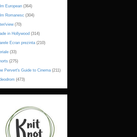
ilm European
(364)
ilm Romanesc
(304)
ter/view
(70)
ade in Hollywood
(314)
arele Ecran prezinta
(210)
riale
(33)
horts
(275)
he Pervert's Guide to Cinema
(211)
ideodrom
(473)