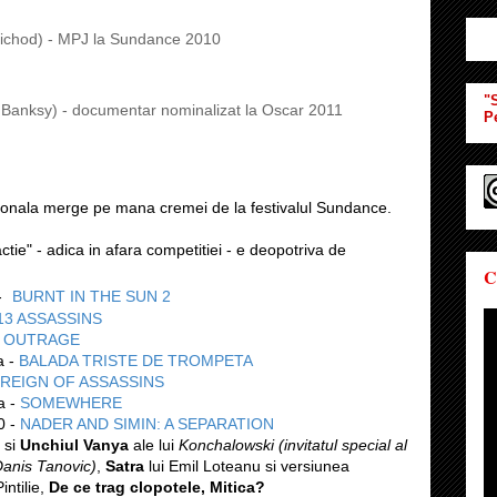
ichod) - MPJ la Sundance 2010
"S
Banksy) - documentar nominalizat la Oscar 2011
P
ionala merge pe mana cremei de la festivalul Sundance.
ctie" - adica in afara competitiei - e deopotriva de
C
-
BURNT IN THE SUN 2
13 ASSASSINS
-
OUTRAGE
a -
BALADA TRISTE DE TROMPETA
REIGN OF ASSASSINS
a -
SOMEWHERE
0 -
NADER AND SIMIN: A SEPARATION
si
Unchiul Vanya
ale lui
Konchalowski (invitatul special al
 Danis Tanovic)
,
Satra
lui Emil Loteanu si versiunea
intilie,
De ce trag clopotele, Mitica?