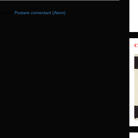
i-vă la:
Postare comentarii (Atom)
C