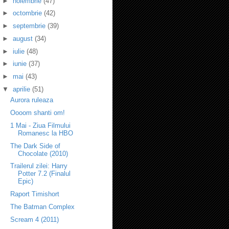
►
noiembrie
(47)
►
octombrie
(42)
►
septembrie
(39)
►
august
(34)
►
iulie
(48)
►
iunie
(37)
►
mai
(43)
▼
aprilie
(51)
Aurora ruleaza
Oooom shanti om!
1 Mai - Ziua Filmului
Romanesc la HBO
The Dark Side of
Chocolate (2010)
Trailerul zilei: Harry
Potter 7.2 (Finalul
Epic)
Raport Timishort
The Batman Complex
Scream 4 (2011)