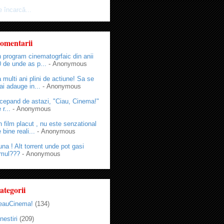
 încarcă...
omentarii
 program cinematogrfaic din anii
 de unde as p...
- Anonymous
 multi ani plini de actiune! Sa se
i adauge in...
- Anonymous
cepand de astazi, "Ciau, Cinema!"
 r...
- Anonymous
 film placut , nu este senzational
 bine reali...
- Anonymous
na ! Alt torrent unde pot gasi
lmul???
- Anonymous
ategorii
eauCinema!
(134)
nestiri
(209)