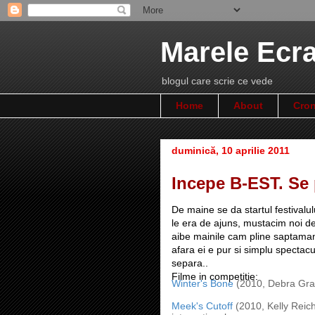
Marele Ecr
blogul care scrie ce vede
Home
About
Cron
duminică, 10 aprilie 2011
Incepe B-EST. Se
De maine se da startul festivalul
le era de ajuns, mustacim noi de
aibe mainile cam pline saptamana 
afara ei e pur si simplu spectacu
separa..
Filme in competitie:
Winter's Bone
(2010, Debra Gran
Meek's Cutoff
(2010, Kelly Reicha