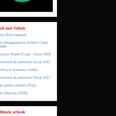
ele mai vizitate
ce filme ingeresti
he Disappearance of Alice Creed
009)
oncurs Marele Ecran - Oscar 2009
oncursul de previziuni Oscar 2012
rifica-ti acuitatea cinefila
oncursul de previziuni Oscar 2013
lm pentru prieteni (2011)
he Odyssey (2026)
ltimele articole