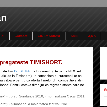
an
ici
Contact
CINEMAnifest
AME
3,5%
 pregateste TIMISHORT.
ui de film
B-EST IFF
. La Bucuresti. (De parca NEXT-ul nu
 aici de la Timisoara). In consecinta bucurestenii or sa
viitoare pentru ca oferta filmelor din competitie si din
loasa! Pentru cateva filme jur ca regret distanta care ne
S
ik) - trofeul Sundance 2010, 4 nominalizari Oscar 2011.
rdt) - plimbat pe la majoritatea festivalurilor