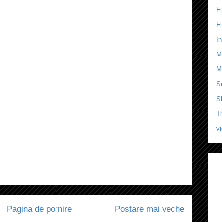
F
F
In
M
M
Se
S
T
v
Pagina de pornire
Postare mai veche