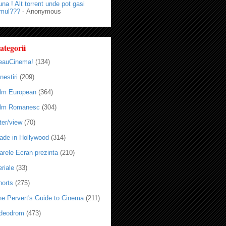
na ! Alt torrent unde pot gasi
lmul???
- Anonymous
ategorii
eauCinema!
(134)
nestiri
(209)
ilm European
(364)
ilm Romanesc
(304)
ter/view
(70)
ade in Hollywood
(314)
arele Ecran prezinta
(210)
riale
(33)
horts
(275)
he Pervert's Guide to Cinema
(211)
ideodrom
(473)