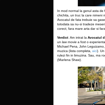
In mod normal la genul asta de 
chichita, un truc la care nimeni 
Avocatul de fata trebuie sa gasea
totodata sa nu-si tradeze meseri
corect, fara mare arta dar si far
Verdict
: Am intrat la
Avocatul d
un
law movie
a fost o experienta
Michael Pena, John Leguizamo, F
muzica (lista completa,
aici
). Un
rulezi fin in limuzina. Sau, ma ro
(Marlena Shaw).