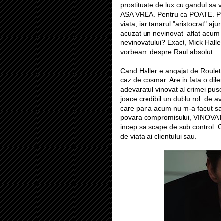
prostituate de lux cu gandul sa 
ASA VREA. Pentru ca POATE. Pen
viata, iar tanarul "aristocrat" a
acuzat un nevinovat, aflat acum l
nevinovatului? Exact, Mick Hall
vorbeam despre Raul absolut.
Cand Haller e angajat de Roulet
caz de cosmar. Are in fata o dile
adevaratul vinovat al crimei pus
joace credibil un dublu rol: de a
care pana acum nu m-a facut sa-
povara compromisului, VINOVATIA
incep sa scape de sub control. Ochi
de viata ai clientului sau.