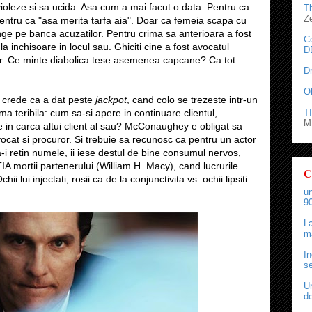
violeze si sa ucida. Asa cum a mai facut o data. Pentru ca
T
Z
tru ca "asa merita tarfa aia". Doar ca femeia scapa cu
junge pe banca acuzatilor. Pentru crima sa anterioara a fost
C
a inchisoare in locul sau. Ghiciti cine a fost avocatul
D
er. Ce minte diabolica tese asemenea capcane? Ca tot
D
O
 crede ca a dat peste
jackpot
, cand colo se trezeste intr-un
TI
ma teribila: cum sa-si apere in continuare clientul,
M.
e in carca altui client al sau? McConaughey e obligat sa
vocat si procuror. Si trebuie sa recunosc ca pentru un actor
i retin numele, ii iese destul de bine consumul nervos,
 mortii partenerului (William H. Macy), cand lucrurile
C
i lui injectati, rosii ca de la conjunctivita vs. ochii lipsiti
un
90
La
ma
In
se
Un
de