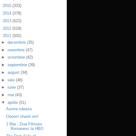
►
2015
(333)
►
2014
(378)
►
2013
(522)
►
2012
(518)
▼
2011
(502)
►
decembrie
(35)
►
noiembrie
(47)
►
octombrie
(42)
►
septembrie
(39)
►
august
(34)
►
iulie
(48)
►
iunie
(37)
►
mai
(43)
▼
aprilie
(51)
Aurora ruleaza
Oooom shanti om!
1 Mai - Ziua Filmului
Romanesc la HBO