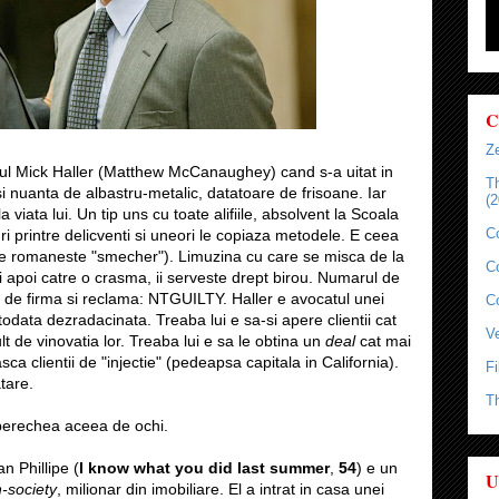
C
Ze
catul Mick Haller (Matthew McCanaughey) cand s-a uitat in
T
si nuanta de albastru-metalic, datatoare de frisoane. Iar
(2
viata lui. Un tip uns cu toate alifiile, absolvent la Scoala
C
uri printre delicventi si uneori le copiaza metodele. E ceea
e romaneste "smecher"). Limuzina cu care se misca de la
C
si apoi catre o crasma, ii serveste drept birou. Numarul de
ol de firma si reclama: NTGUILTY. Haller e avocatul unei
C
odata dezradacinata. Treaba lui e sa-si apere clientii cat
Ve
t de vinovatia lor. Treaba lui e sa le obtina un
deal
cat mai
ca clientii de "injectie" (pedeapsa capitala in California).
Fi
atare.
T
 perechea aceea de ochi.
n Phillipe (
I know what you did last summer
,
54
) e un
U
h-society
, milionar din imobiliare. El a intrat in casa unei