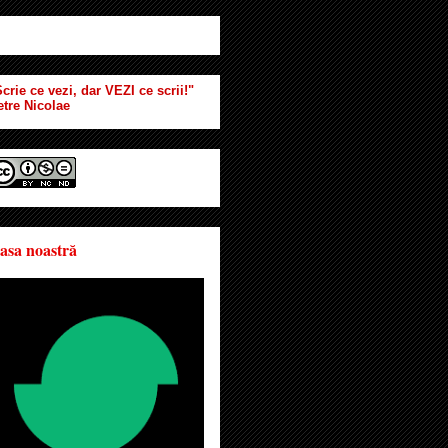
crie ce vezi, dar VEZI ce scrii!"
etre Nicolae
asa noastră