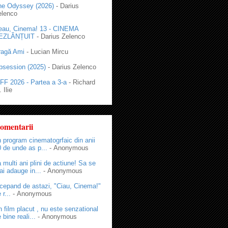
he Odyssey (2026)
- Darius
elenco
eau, Cinema! 13 - CINEMA
EZLĂNȚUIT
- Darius Zelenco
ragă Ami
- Lucian Mircu
bsession (2025)
- Darius Zelenco
FF 2026 - Partea a 3-a
- Richard
 Ilie
omentarii
 program cinematogrfaic din anii
 de unde as p...
- Anonymous
 multi ani plini de actiune! Sa se
i adauge in...
- Anonymous
cepand de astazi, "Ciau, Cinema!"
 r...
- Anonymous
 film placut , nu este senzational
 bine reali...
- Anonymous