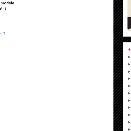
e modele.
! :)
:17
A