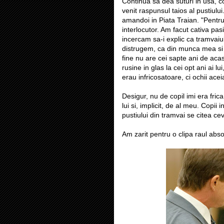
Continua sa dea suturi in usa, c
venit raspunsul taios al pustiulu
amandoi in Piata Traian. "Pentru
interlocutor. Am facut cativa pasi
incercam sa-i explic ca tramvaiu
distrugem, ca din munca mea si a 
fine nu are cei sapte ani de aca
rusine in glas la cei opt ani ai lui
erau infricosatoare, ci ochii ace
Desigur, nu de copil imi era frica
lui si, implicit, de al meu. Copii
pustiului din tramvai se citea c
Am zarit pentru o clipa raul abso