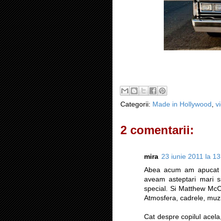
Categorii:
Made in Hollywood
,
v
2 comentarii:
mira
23 iunie 2011 la 13
Abea acum am apucat sa
aveam asteptari mari si
special. Si Matthew McCo
Atmosfera, cadrele, muzic
Cat despre copilul acela,