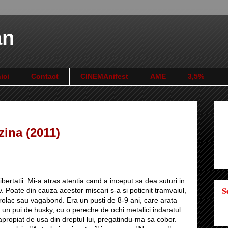
an
ici
Contact
CINEMAnifest
AME
3,5%
zina (2011)
bertatii. Mi-a atras atentia cand a inceput sa dea suturi in
S
v. Poate din cauza acestor miscari s-a si poticnit tramvaiul,
olac sau vagabond. Era un pusti de 8-9 ani, care arata
 un pui de husky, cu o pereche de ochi metalici indaratul
propiat de usa din dreptul lui, pregatindu-ma sa cobor.