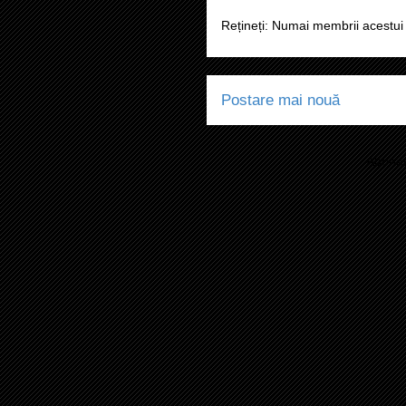
Rețineți: Numai membrii acestui 
Postare mai nouă
Abonaț