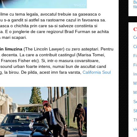
Bu
fi
filme cu tema legala, avocatul trebuie sa gaseasca o
nu s-a gandit si astfel sa rastoarne cazul in favoarea sa.
sca o chichita prin care sa-si salveze constiinta si
C
a. E o jonglerie de care regizorul Brad Furman se achita
a mari scapari.
C
Ci
in limuzina
(The Lincoln Lawyer) cu zero asteptari. Pentru
 decenta. La care a contribuit castingul (Marisa Tomei,
F
rances Fisher etc). Si, intr-o masura covarsitoare,
F
 sound urban foarte intens, numai bun de ascultat cand
g, la birou. De pilda, acest imn fara varsta,
California Soul
In
M
M
Se
S
T
v