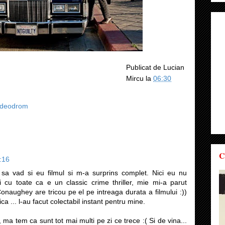
Publicat de
Lucian
Mircu
la
06:30
ideodrom
C
:16
 vad si eu filmul si m-a surprins complet. Nici eu nu
 cu toate ca e un classic crime thriller, mie mi-a parut
naughey are tricou pe el pe intreaga durata a filmului :))
a ... l-au facut colectabil instant pentru mine.
 ma tem ca sunt tot mai multi pe zi ce trece :( Si de vina...