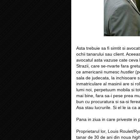
Asta trebuie sa fi simtit si avo
ochii tanarului sau client. Aceea
avocatul asta vazuse cate ceva la 
Strazii, care se-nvarte fara gret
ce americanii numesc
hustler
(p
sala de judecata, la inchisoare 
inmatriculare al masinii are si r
lumi noi, perpetuum mobila si tot
mai bine, fara sa-i pese prea mul
bun cu procuratura si sa-si fereas
Asa stau lucrurile. Si el le ia ca 
Pana in ziua in care priveste in
Proprietarul lor, Louis Roulet/Rya
tanar de 30 de ani din noua
hig