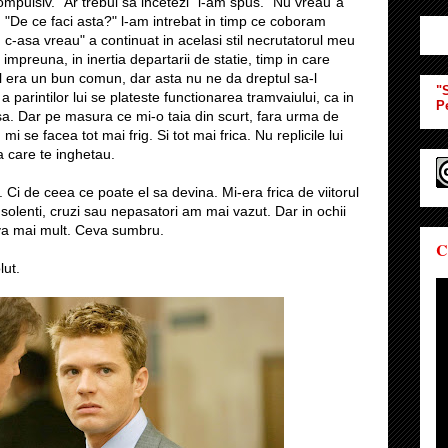
ompulsiv. "Ar trebui sa incetezi" i-am spus. "Nu vreau"a
i. "De ce faci asta?" l-am intrebat in timp ce coboram
 c-asa vreau" a continuat in acelasi stil necrutatorul meu
 impreuna, in inertia departarii de statie, timp in care
l era un bun comun, dar asta nu ne da dreptul sa-l
"S
parintilor lui se plateste functionarea tramvaiului, ca in
P
sa. Dar pe masura ce mi-o taia din scurt, fara urma de
, mi se facea tot mai frig. Si tot mai frica. Nu replicile lui
ia care te inghetau.
. Ci de ceea ce poate el sa devina. Mi-era frica de viitorul
 insolenti, cruzi sau nepasatori am mai vazut. Dar in ochii
eva mai mult. Ceva sumbru.
C
lut.