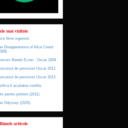
ele mai vizitate
ce filme ingeresti
he Disappearance of Alice Creed
009)
oncurs Marele Ecran - Oscar 2009
oncursul de previziuni Oscar 2012
oncursul de previziuni Oscar 2013
rifica-ti acuitatea cinefila
lm pentru prieteni (2011)
he Odyssey (2026)
ltimele articole