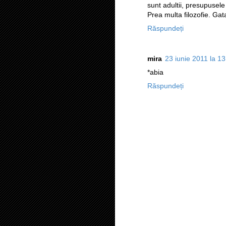
sunt adultii, presupusel
Prea multa filozofie. Gata
Răspundeți
mira
23 iunie 2011 la 13
*abia
Răspundeți