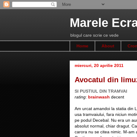
Marele Ecr
blogul care scrie ce vede
Home
About
Cron
miercuri, 20 aprilie 2011
Avocatul din limu
SI PUSTIUL DIN TRAMVAI
rating
:
brainwash
decent
Am urcat amandoi la statia din Li
usa tramvaiului, fara niciun moti
pe podul Decebal. Nu era un aur
absolut normal, chiar dragut. Ca
carora nu se citea nimic. M-am a