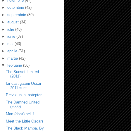
►
noiembrie
(47)
►
octombrie
(42)
►
septembrie
(39)
►
august
(34)
►
iulie
(48)
►
iunie
(37)
►
mai
(43)
►
aprilie
(51)
►
martie
(42)
▼
februarie
(36)
The Sunset Limited
(2011)
Iar castigatorii Oscar
2011 sunt...
Previziuni si asteptari
The Damned United
(2009)
Man (don't) sell !
Meet the Little Oscars
The Black Mamba. By