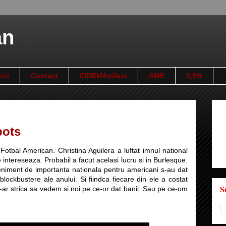
an
ici
Contact
CINEMAnifest
AME
3,5%
pots
Fotbal American. Christina Aguilera a luftat imnul national
intereseaza. Probabil a facut acelasi lucru si in Burlesque.
eniment de importanta nationala pentru americani s-au dat
e blockbustere ale anului. Si fiindca fiecare din ele a costat
S
n-ar strica sa vedem si noi pe ce-or dat banii. Sau pe ce-om