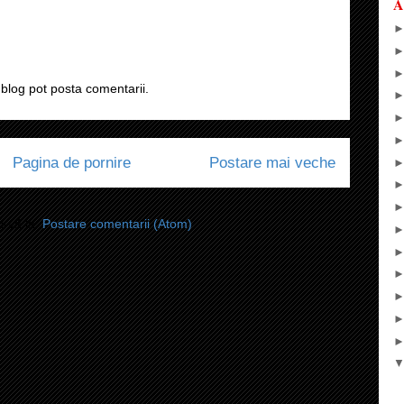
A
blog pot posta comentarii.
Pagina de pornire
Postare mai veche
i-vă la:
Postare comentarii (Atom)