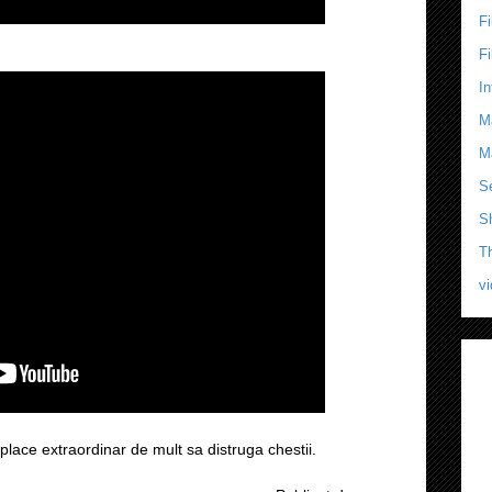
F
F
In
M
M
Se
S
T
v
 place extraordinar de mult sa distruga chestii.