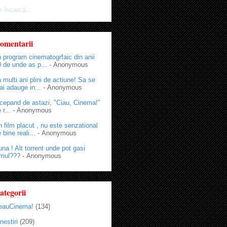
 încarcă...
omentarii
 program cinematogrfaic din anii
 de unde as p...
- Anonymous
 multi ani plini de actiune! Sa se
i adauge in...
- Anonymous
cepand de astazi, "Ciau, Cinema!"
 r...
- Anonymous
 film placut , nu este senzational
 bine reali...
- Anonymous
na ! Alt torrent unde pot gasi
lmul???
- Anonymous
ategorii
eauCinema!
(134)
nestiri
(209)