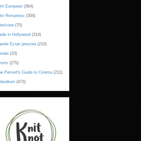
ilm European
(364)
ilm Romanesc
(304)
ter/view
(70)
ade in Hollywood
(314)
arele Ecran prezinta
(210)
riale
(33)
horts
(275)
he Pervert's Guide to Cinema
(211)
ideodrom
(473)