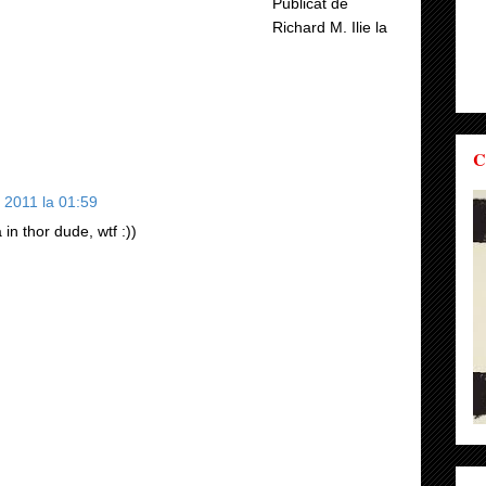
Publicat de
Richard M. Ilie
la
C
e 2011 la 01:59
in thor dude, wtf :))