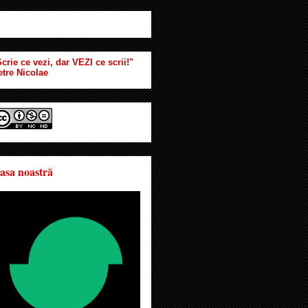
crie ce vezi, dar VEZI ce scrii!"
etre Nicolae
asa noastră