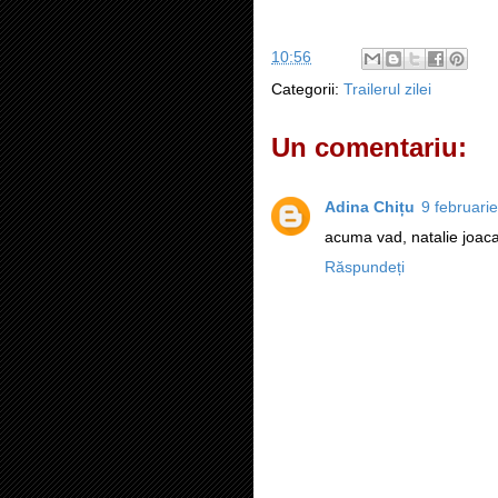
10:56
Categorii:
Trailerul zilei
Un comentariu:
Adina Chițu
9 februari
acuma vad, natalie joaca 
Răspundeți