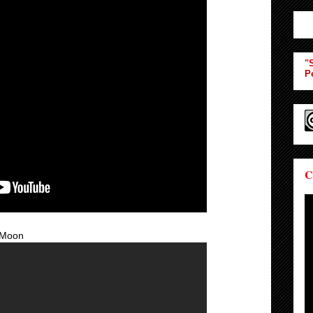
"S
P
C
 Moon