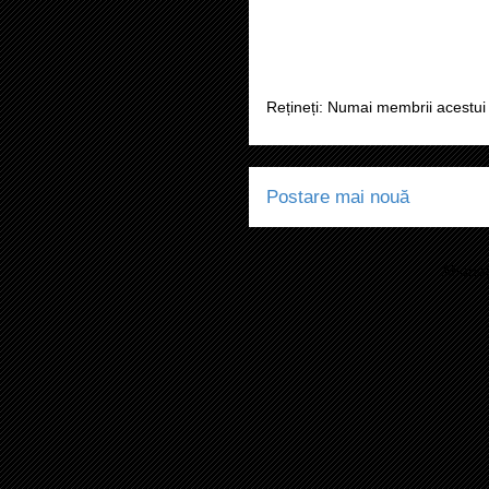
Rețineți: Numai membrii acestui 
Postare mai nouă
Abonaț