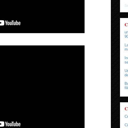
Se
C
un
90
La
ma
In
se
Un
de
Bu
fi
C
C
Ci