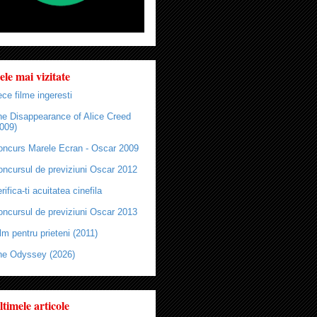
ele mai vizitate
ce filme ingeresti
he Disappearance of Alice Creed
009)
oncurs Marele Ecran - Oscar 2009
oncursul de previziuni Oscar 2012
rifica-ti acuitatea cinefila
oncursul de previziuni Oscar 2013
lm pentru prieteni (2011)
he Odyssey (2026)
ltimele articole