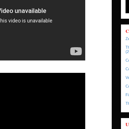
C
Ze
T
(2
C
C
Ve
C
Fi
T
U