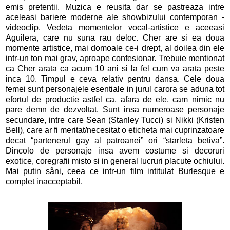
emis pretentii. Muzica e reusita dar se pastreaza intre
aceleasi bariere moderne ale showbizului contemporan -
videoclip. Vedeta momentelor vocal-artistice e aceeasi
Aguilera, care nu suna rau deloc. Cher are si ea doua
momente artistice, mai domoale ce-i drept, al doilea din ele
intr-un ton mai grav, aproape confesionar. Trebuie mentionat
ca Cher arata ca acum 10 ani si la fel cum va arata peste
inca 10. Timpul e ceva relativ pentru dansa. Cele doua
femei sunt personajele esentiale in jurul carora se aduna tot
efortul de productie astfel ca, afara de ele, cam nimic nu
pare demn de dezvoltat. Sunt insa numeroase personaje
secundare, intre care Sean (Stanley Tucci) si Nikki (Kristen
Bell), care ar fi meritat/necesitat o eticheta mai cuprinzatoare
decat “partenerul gay al patroanei” ori “starleta betiva”.
Dincolo de personaje insa avem costume si decoruri
exotice, coregrafii misto si in general lucruri placute ochiului.
Mai putin sâni, ceea ce intr-un film intitulat Burlesque e
complet inacceptabil.