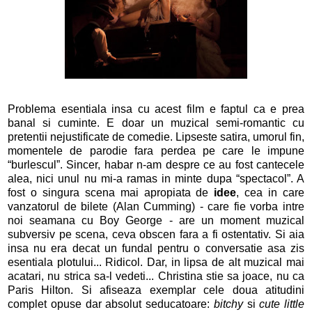
Problema esentiala insa cu acest film e faptul ca e prea
banal si cuminte. E doar un muzical semi-romantic cu
pretentii nejustificate de comedie. Lipseste satira, umorul fin,
momentele de parodie fara perdea pe care le impune
“burlescul”. Sincer, habar n-am despre ce au fost cantecele
alea, nici unul nu mi-a ramas in minte dupa “spectacol”. A
fost o singura scena mai apropiata de
idee
, cea in care
vanzatorul de bilete (Alan Cumming) - care fie vorba intre
noi seamana cu Boy George - are un moment muzical
subversiv pe scena, ceva obscen fara a fi ostentativ. Si aia
insa nu era decat un fundal pentru o conversatie asa zis
esentiala plotului... Ridicol. Dar, in lipsa de alt muzical mai
acatari, nu strica sa-l vedeti... Christina stie sa joace, nu ca
Paris Hilton. Si afiseaza exemplar cele doua atitudini
complet opuse dar absolut seducatoare:
bitchy
si
cute little