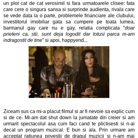
un plot cat de cat verosimil si fara urmatoarele clisee: fata
care cere o singura sansa si surprinde audienta, rivala care
se vede data la o parte, problemele financiare ale clubului,
investitorul imobiliar gata sa cumpere pe toata lumea,
barmanul gay care nu e gay, relatia complicata “
doar
prieteni ca, stii, sunt deja logodit dar totusi parca m-am
indragostit de tine
” si apoi, happyend...
Ziceam sus ca mi-a placut filmul si ar fi nevoie sa explic cum
si de ce. Mi-am dat shut down la jumatate din creier si am
urmarit spectacolul asa cum faci cand te plictisesti si n-ai
decat un program muzical. E bun si ala. Prin urmare am
acceptat ratiunea povestii de dragul muzicii si n-am mai