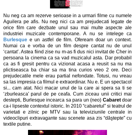
Nu neg ca am rezerve serioase in a urmari filme cu numele
Aguilera pe afis. Nu neg nici ca am prejudecati legate de
orice film care dezbate unul sau mai multe aspecte ale
industriei muzicale contemporane. A nu se intelege ca
Burlesque
e un astfel de film. Ofeream doar un context.
Numai ca e vorba de un film despre cantat nu de unul
‘cantat’. Astea fiind zise nu m-as fi dus nici invitat de Cher in
persoana la cinema ca sa vad muzicalul asta. Dar probabil
ca as fi gresit pentru ca vizionat acasa a reusit sa nu ma
plictiseasca ba chiar sa ma tina curios vreo 2 ore. Deci
prejudecatile mele erau partial nefondate. Totusi, nu vreau
sa las impresia ca filmul e extraordinar. Nu e. E un spectacol
si... cam atat. Nici macar unul de la care ai spera sa ti se
‘zburleasca’ parul de pe ceafa. Cum ziceau unii critici mai
destepti, Burlesque incearca sa para un (neo)
Cabaret
doar
ca-i lipseste contextul istoric. In 2010 “cabaretul” si teatrul de
varietati e zilnic pe MTV sau la televiziunile centrale in
videoclipuri extravagante sau scenete asa zis “dăştepte” cu
textile putine.