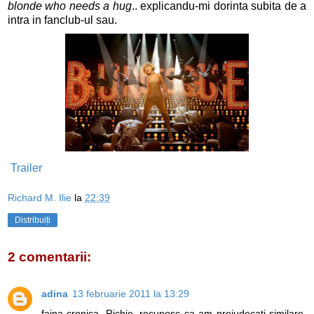
blonde who needs a hug
.. explicandu-mi dorinta subita de a
intra in fanclub-ul sau.
Trailer
Richard M. Ilie
la
22:39
Distribuiți
2 comentarii:
adina
13 februarie 2011 la 13:29
faina cronica, Richie. recunosc ca am prejudecati similare,