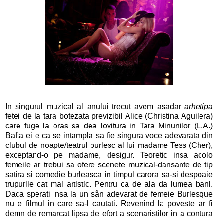
In singurul muzical al anului trecut avem asadar
arhetipa
fetei de la tara botezata previzibil Alice (Christina Aguilera)
care fuge la oras sa dea lovitura in Tara Minunilor (L.A.)
Bafta ei e ca se intampla sa fie singura voce adevarata din
clubul de noapte/teatrul burlesc al lui madame Tess (Cher),
exceptand-o pe madame, desigur. Teoretic insa acolo
femeile ar trebui sa ofere scenete muzical-dansante de tip
satira si comedie burleasca in timpul carora sa-si despoaie
trupurile cat mai artistic. Pentru ca de aia da lumea bani.
Daca sperati insa la un sân adevarat de femeie Burlesque
nu e filmul in care sa-l cautati. Revenind la poveste ar fi
demn de remarcat lipsa de efort a scenaristilor in a contura