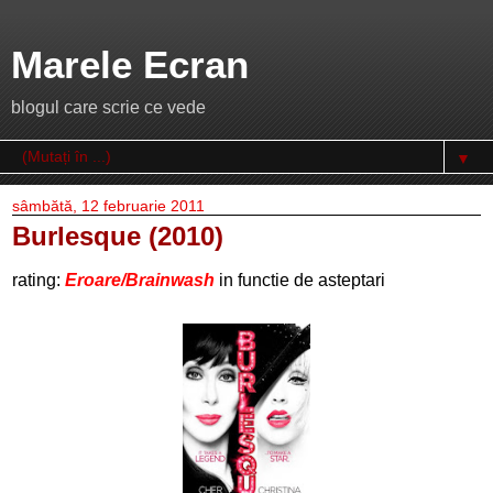
Marele Ecran
blogul care scrie ce vede
▼
sâmbătă, 12 februarie 2011
Burlesque (2010)
rating:
Eroare/Brainwash
in functie de asteptari