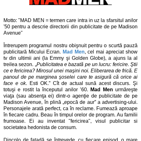
Motto: "MAD MEN = termen care intra in uz la sfarsitul anilor
'50 pentru a descrie directorii din publicitate de pe Madison
Avenue"
Întrerupem programul nostru obişnuit pentru o scurtă pauză
publicitară Micului Ecran.
Mad Men
, cel mai apreciat show
tv din ultimii ani (la Emmy şi Golden Globe), a ajuns la al
treilea sezon. „
Publicitatea e bazată pe un lucru: fericire. Ştii
ce e fericirea? Mirosul unei maşini noi. Eliberarea de frică. E
panoul de pe marginea şoselei care te asigură că orice ai
face e ok
. Esti OK.” Cît de actual sună acest discurs. Şi
totuşi e rostit la începutul anilor ’60.
Mad Men
urmăreşte
viaţa (sau absenţa ei) dintr-o agenţie de publicitate de pe
Madison Avenue, în plină „epocă de aur” a advertising-ului.
Personajele arată perfect, ca în reclame. Fumează aproape
în fiecare cadru. Beau în timpul orelor de program. Au familii
frumoase. Ei au inventat "fericirea", visul publicitar si
societatea hedonista de consum.
Dincolo de faţadă se întrevede, cu fiecare episod, o mare