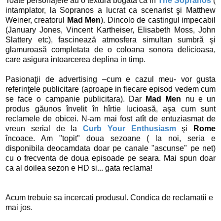
Toate personajele au o textură bogată ca în
The Sopranos
(
intamplator, la Sopranos a lucrat ca scenarist şi Matthew
Weiner, creatorul
Mad Men
). Dincolo de castingul impecabil
(January Jones, Vincent Kartheiser, Elisabeth Moss, John
Slattery etc), fascinează atmosfera simultan sumbră şi
glamuroasă completata de o coloana sonora delicioasa,
care asigura intoarcerea deplina in timp.
Pasionaţii de advertising –cum e cazul meu- vor gusta
referinţele publicitare (aproape in fiecare episod vedem cum
se face o campanie publicitara). Dar
Mad Men
nu e un
produs găunos învelit în hîrtie lucioasă, aşa cum sunt
reclamele de obicei. N-am mai fost atît de entuziasmat de
vreun serial de la
Curb Your Enthusiasm
şi
Rome
încoace. Am "topit" doua sezoane ( la noi, seria e
disponibila deocamdata doar pe canale "ascunse" pe net)
cu o frecventa de doua episoade pe seara. Mai spun doar
ca al doilea sezon e HD si... gata reclama!
Acum trebuie sa incercati produsul. Condica de reclamatii e
mai jos.