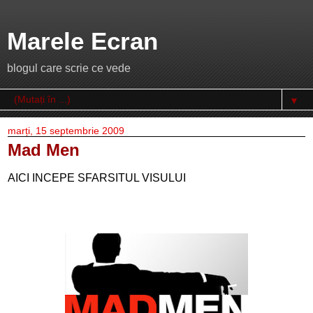
Marele Ecran
blogul care scrie ce vede
▼
marți, 15 septembrie 2009
Mad Men
AICI INCEPE SFARSITUL VISULUI