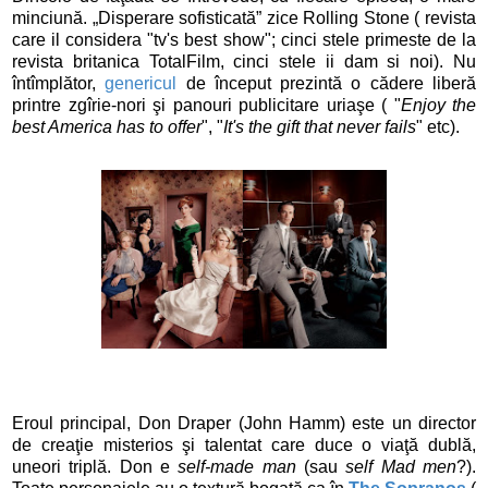
minciună. „Disperare sofisticată” zice Rolling Stone ( revista
care il considera "tv's best show"; cinci stele primeste de la
revista britanica TotalFilm, cinci stele ii dam si noi). Nu
întîmplător,
genericul
de început prezintă o cădere liberă
printre zgîrie-nori şi panouri publicitare uriaşe ( "
Enjoy the
best America has to offer
", "
It's the gift that never fails
" etc).
Eroul principal, Don Draper (John Hamm) este un director
de creaţie misterios şi talentat care duce o viaţă dublă,
uneori triplă. Don e
self-made man
(sau
self Mad men
?).