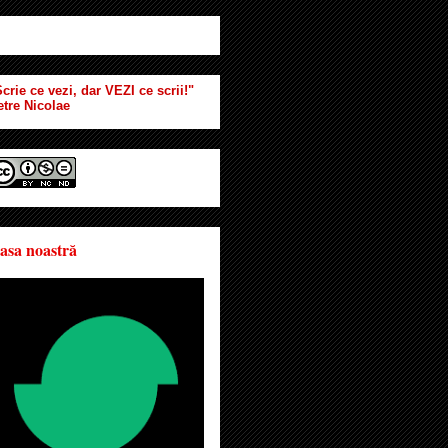
crie ce vezi, dar VEZI ce scrii!"
etre Nicolae
asa noastră