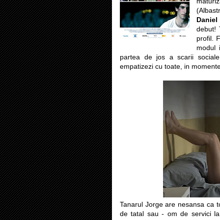
maturi
(Albas
Daniel
debut! 
profil. 
modul i
partea de jos a scarii sociale
empatizezi cu toate, in momente d
Tanarul Jorge are nesansa ca to
de tatal sau - om de servici la