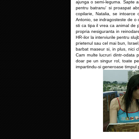
ajunga o semi-leguma. Sapte ani 
pentru batranu' si proaspat abs
copilarie, Natalia, se intoarce 
Antonio, se indragosteste de o c
sti ca tipa il vrea ca animal de p
propria nesiguranta in reinodare
HR-ilor la interviurile pentru slu
prietenul sau cel mai bun, Israel,
barbat maseur si, in plus, nici ch
Cam multe lucruri dintr-odata pe
doar pe un singur rol, toate pe
impartindu-si generoase timpul 