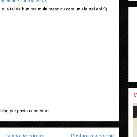
eptembrie 2009 la 20:08
 e la fel de bun ma multumesc cu cate unu la trei ani :))
C
blog pot posta comentarii.
Pagina de pornire
Postare mai veche