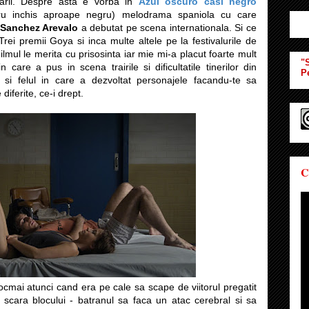
zarii. Despre asta e vorba in
Azul oscuro casi negro
tru inchis aproape negru) melodrama spaniola cu care
 Sanchez Arevalo
a debutat pe scena internationala. Si ce
Trei premii Goya si inca multe altele pe la festivalurile de
Filmul le merita cu prisosinta iar mie mi-a placut foarte mult
"S
n care a pus in scena trairile si dificultatile tinerilor din
P
 si felul in care a dezvoltat personajele facandu-te sa
iferite, ce-i drept.
C
cmai atunci cand era pe cale sa scape de viitorul pregatit
 scara blocului - batranul sa faca un atac cerebral si sa