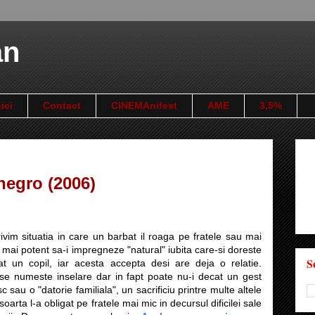
an
ici
Contact
CINEMAnifest
AME
3,5%
negro (2006)
vim situatia in care un barbat il roaga pe fratele sau mai
i mai potent sa-i impregneze "natural" iubita care-si doreste
S
t un copil, iar acesta accepta desi are deja o relatie.
se numeste inselare dar in fapt poate nu-i decat un gest
 sau o "datorie familiala", un sacrificiu printre multe altele
soarta l-a obligat pe fratele mai mic in decursul dificilei sale