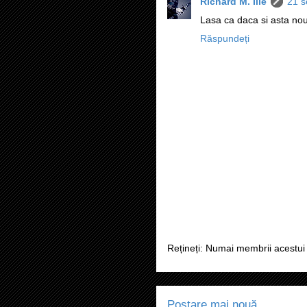
Richard M. Ilie
21 s
Lasa ca daca si asta nou
Răspundeți
Rețineți: Numai membrii acestui 
Postare mai nouă