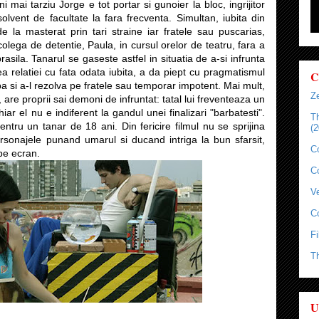
mai tarziu Jorge e tot portar si gunoier la bloc, ingrijitor
olvent de facultate la fara frecventa. Simultan, iubita din
de la masterat prin tari straine iar fratele sau puscarias,
olega de detentie, Paula, in cursul orelor de teatru, fara a
rasila. Tanarul se gaseste astfel in situatia de a-si infrunta
a relatiei cu fata odata iubita, a da piept cu pragmatismul
C
jba si a-l rezolva pe fratele sau temporar impotent. Mai mult,
Ze
 are proprii sai demoni de infruntat: tatal lui freventeaza un
iar el nu e indiferent la gandul unei finalizari "barbatesti".
T
ntru un tanar de 18 ani. Din fericire filmul nu se sprijina
(2
rsonajele punand umarul si ducand intriga la bun sfarsit,
C
pe ecran.
C
Ve
C
Fi
T
U