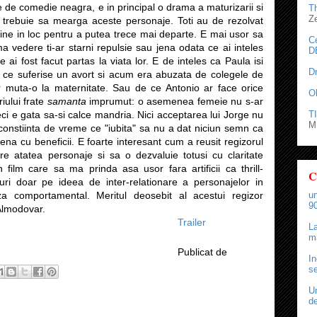
 de comedie neagra, e in principal o drama a maturizarii si
T
Z
e trebuie sa mearga aceste personaje. Toti au de rezolvat
tine in loc pentru a putea trece mai departe. E mai usor sa
C
ima vedere ti-ar starni repulsie sau jena odata ce ai inteles
D
e ai fost facut partas la viata lor. E de inteles ca Paula isi
D
 ce suferise un avort si acum era abuzata de colegele de
 muta-o la maternitate. Sau de ce Antonio ar face orice
O
iului frate
samanta
imprumut: o asemenea femeie nu s-ar
TI
, deci e gata sa-si calce mandria. Nici acceptarea lui Jorge nu
M.
onstiinta de vreme ce "iubita" sa nu a dat niciun semn ca
tena cu beneficii. E foarte interesant cum a reusit regizorul
re atatea personaje si sa o dezvaluie totusi cu claritate
film care sa ma prinda asa usor fara artificii ca thrill-
C
ri doar pe ideea de inter-relationare a personajelor in
za comportamental. Meritul deosebit al acestui regizor
un
90
Almodovar.
Trailer
La
ma
Publicat de
In
se
Un
de