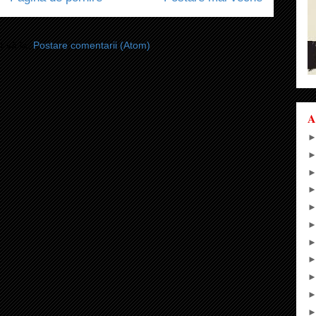
i-vă la:
Postare comentarii (Atom)
A