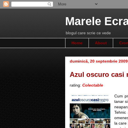
Marele Ecr
blogul care scrie ce vede
Home
About
Cron
duminică, 20 septembrie 2009
Azul oscuro casi 
rating:
Colectable
Cum pri
tanar s
neapara
Tehnic 
omenesc
la care 