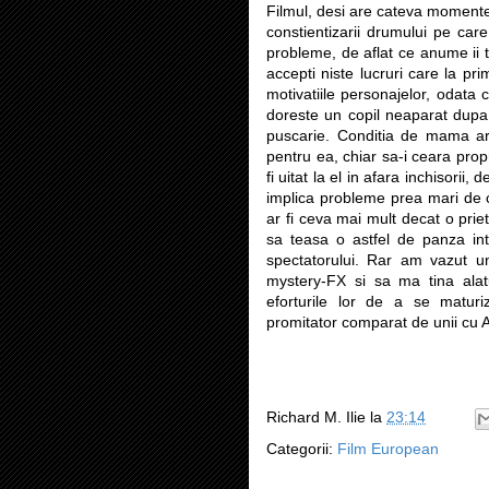
Filmul, desi are cateva momente
constientizarii drumului pe car
probleme, de aflat ce anume ii 
accepti niste lucruri care la pr
motivatiile personajelor, odata c
doreste un copil neaparat dupa
puscarie. Conditia de mama ar
pentru ea, chiar sa-i ceara propr
fi uitat la el in afara inchisorii
implica probleme prea mari de c
ar fi ceva mai mult decat o prie
sa teasa o astfel de panza int
spectatorului. Rar am vazut un 
mystery-FX si sa ma tina alatu
eforturile lor de a se maturi
promitator comparat de unii cu 
Richard M. Ilie
la
23:14
Categorii:
Film European