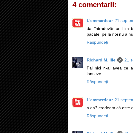
4 comentarii:
L'emmerdeur
21 septem
da, întradevăr un film 
păcate, pe la noi nu a ma
Răspundeți
Richard M. Ilie
21 s
Pai nici n-ai avea ce 
lanseze.
Răspundeți
L'emmerdeur
21 septem
a da? credeam că este o 
Răspundeți