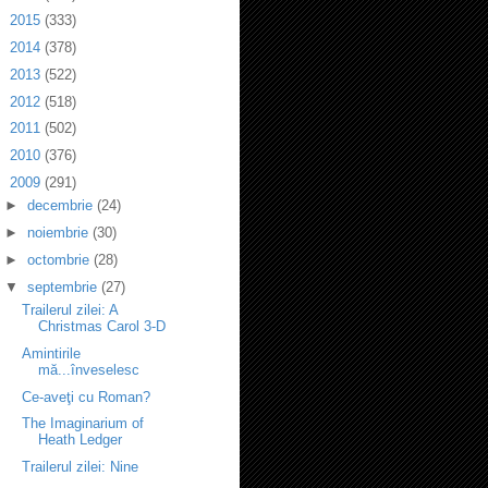
►
2015
(333)
►
2014
(378)
►
2013
(522)
►
2012
(518)
►
2011
(502)
►
2010
(376)
▼
2009
(291)
►
decembrie
(24)
►
noiembrie
(30)
►
octombrie
(28)
▼
septembrie
(27)
Trailerul zilei: A
Christmas Carol 3-D
Amintirile
mă...înveselesc
Ce-aveţi cu Roman?
The Imaginarium of
Heath Ledger
Trailerul zilei: Nine