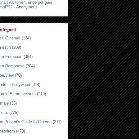
na ! Alt torrent unde pot gasi
lmul???
- Anonymous
ategorii
eauCinema!
(134)
nestiri
(209)
ilm European
(364)
ilm Romanesc
(304)
ter/view
(70)
ade in Hollywood
(314)
arele Ecran prezinta
(210)
riale
(33)
horts
(275)
he Pervert's Guide to Cinema
(211)
ideodrom
(473)