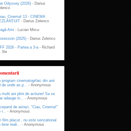
he Odyssey (2026)
- Darius
elenco
eau, Cinema! 13 - CINEMA
EZLĂNȚUIT
- Darius Zelenco
ragă Ami
- Lucian Mircu
bsession (2025)
- Darius Zelenco
FF 2026 - Partea a 3-a
- Richard
 Ilie
omentarii
 program cinematogrfaic din anii
 de unde as p...
- Anonymous
 multi ani plini de actiune! Sa se
i adauge in...
- Anonymous
cepand de astazi, "Ciau, Cinema!"
 r...
- Anonymous
 film placut , nu este senzational
 bine reali...
- Anonymous