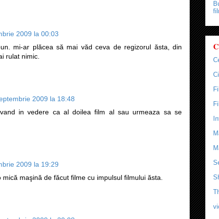
Bu
fi
brie 2009 la 00:03
C
bun. mi-ar plăcea să mai văd ceva de regizorul ăsta, din
i rulat nimic.
C
Ci
F
eptembrie 2009 la 18:48
F
avand in vedere ca al doilea film al sau urmeaza sa se
In
M
M
Se
brie 2009 la 19:29
mică maşină de făcut filme cu impulsul filmului ăsta.
S
T
v