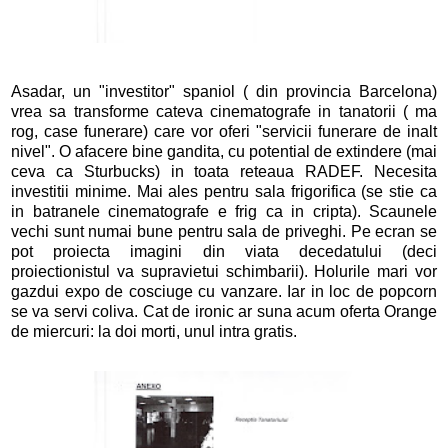
Asadar, un "investitor" spaniol ( din provincia Barcelona)
vrea sa transforme cateva cinematografe in tanatorii ( ma
rog, case funerare) care vor oferi "servicii funerare de inalt
nivel". O afacere bine gandita, cu potential de extindere (mai
ceva ca Sturbucks) in toata reteaua RADEF. Necesita
investitii minime. Mai ales pentru sala frigorifica (se stie ca
in batranele cinematografe e frig ca in cripta). Scaunele
vechi sunt numai bune pentru sala de priveghi. Pe ecran se
pot proiecta imagini din viata decedatului (deci
proiectionistul va supravietui schimbarii). Holurile mari vor
gazdui expo de cosciuge cu vanzare. Iar in loc de popcorn
se va servi coliva. Cat de ironic ar suna acum oferta Orange
de miercuri: la doi morti, unul intra gratis.