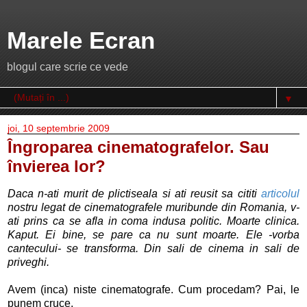
Marele Ecran
blogul care scrie ce vede
▼
joi, 10 septembrie 2009
Îngroparea cinematografelor. Sau
învierea lor?
Daca n-ati murit de plictiseala si ati reusit sa cititi
articolul
nostru legat de cinematografele muribunde din Romania, v-
ati prins ca se afla in coma indusa politic. Moarte clinica.
Kaput. Ei bine, se pare ca nu sunt moarte. Ele -vorba
cantecului- se transforma. Din sali de cinema in sali de
priveghi.
Avem (inca) niste cinematografe. Cum procedam? Pai, le
punem cruce.