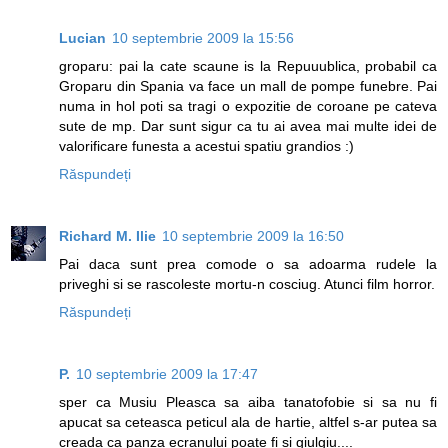
Lucian
10 septembrie 2009 la 15:56
groparu: pai la cate scaune is la Repuuublica, probabil ca
Groparu din Spania va face un mall de pompe funebre. Pai
numa in hol poti sa tragi o expozitie de coroane pe cateva
sute de mp. Dar sunt sigur ca tu ai avea mai multe idei de
valorificare funesta a acestui spatiu grandios :)
Răspundeți
Richard M. Ilie
10 septembrie 2009 la 16:50
Pai daca sunt prea comode o sa adoarma rudele la
priveghi si se rascoleste mortu-n cosciug. Atunci film horror.
Răspundeți
P.
10 septembrie 2009 la 17:47
sper ca Musiu Pleasca sa aiba tanatofobie si sa nu fi
apucat sa ceteasca peticul ala de hartie, altfel s-ar putea sa
creada ca panza ecranului poate fi si giulgiu....