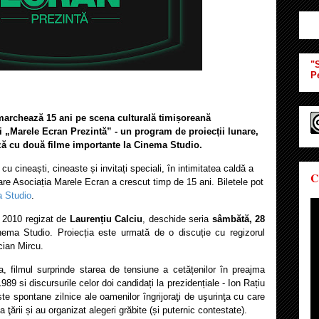
"S
P
marchează 15 ani pe scena culturală timișoreană
i „Marele Ecran Prezintă” - un program de proiecții lunare,
ză cu două filme importante la Cinema Studio.
 cu cineaști, cineaste și invitați speciali, în intimitatea caldă a
C
care Asociația Marele Ecran a crescut timp de 15 ani. Biletele pot
 Studio
.
 2010 regizat de
Laurențiu Calciu
, deschide seria
sâmbătă, 28
nema Studio. Proiecția este urmată de o discuție cu regizorul
cian Mircu.
, filmul surprinde starea de tensiune a cetățenilor în preajma
989 si discursurile celor doi candidați la prezidențiale - Ion Rațiu
ste spontane zilnice ale oamenilor îngrijoraţi de uşurinţa cu care
a ţării și au organizat alegeri grăbite (și puternic contestate).