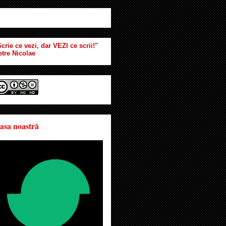
crie ce vezi, dar VEZI ce scrii!"
etre Nicolae
asa noastră