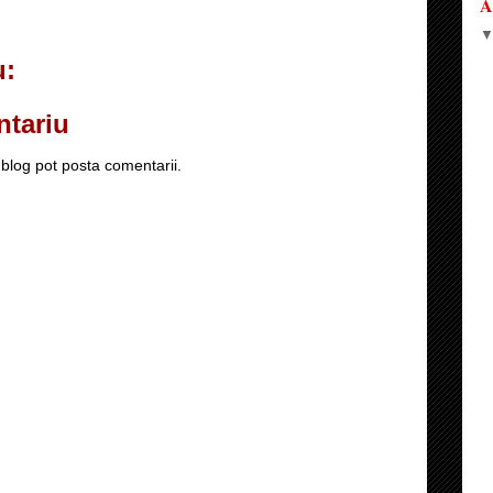
A
u:
ntariu
blog pot posta comentarii.