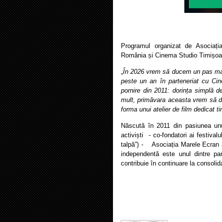
Programul organizat de Asociați
România și Cinema Studio Timișoara
„
În 2026 vrem să ducem un pas mai 
peste un an în parteneriat cu Cin
pornire din 2011: dorința simplă 
mult, primăvara aceasta vrem să dă
forma unui atelier de film dedicat tin
Născută în 2011 din pasiunea unu
activiști - co-fondatori ai festiva
talpă”) - Asociația Marele Ecran a 
independentă este unul dintre part
contribuie în continuare la consolid