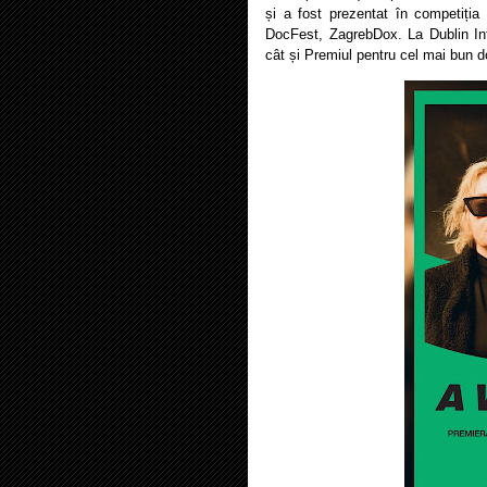
și a fost prezentat în competiția
DocFest, ZagrebDox. La Dublin Inte
cât și Premiul pentru cel mai bun 