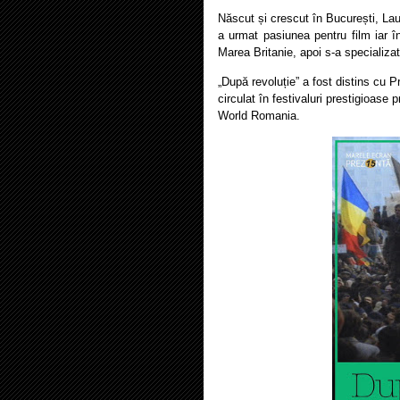
Născut și crescut în București, La
a urmat pasiunea pentru film iar î
Marea Britanie, apoi s-a specializa
„După revoluție” a fost distins cu P
circulat în festivaluri prestigioas
World Romania.