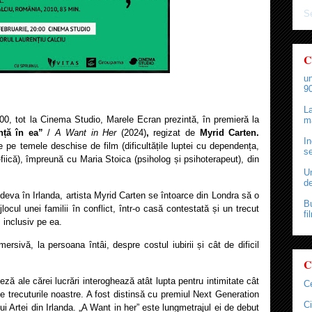
Se
C
un
90
La
:00, tot la Cinema Studio, Marele Ecran prezintă, în premieră la
ma
nță în ea”
/
A Want in Her
(2024)
,
regizat de
Myrid Carten.
In
e pe temele deschise de film (dificultățile luptei cu dependența,
se
-fiică), împreună cu Maria Stoica (psiholog și psihoterapeut), din
Un
de
eva în Irlanda, artista Myrid Carten se întoarce din Londra să o
Bu
cul unei familii în conflict, într-o casă contestată și un trecut
fi
 inclusiv pe ea.
ersivă, la persoana întâi, despre costul iubirii și cât de dificil
C
ză ale cărei lucrări interoghează atât lupta pentru intimitate cât
C
de trecuturile noastre. A fost distinsă cu premiul Next Generation
Ci
lui Artei din Irlanda. „A Want in her” este lungmetrajul ei de debut