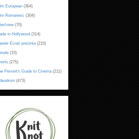
ilm European
(364)
ilm Romanesc
(304)
ter/view
(70)
ade in Hollywood
(314)
arele Ecran prezinta
(210)
riale
(33)
horts
(275)
he Pervert's Guide to Cinema
(211)
ideodrom
(473)