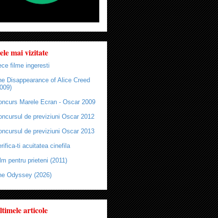
ele mai vizitate
ce filme ingeresti
he Disappearance of Alice Creed
009)
oncurs Marele Ecran - Oscar 2009
oncursul de previziuni Oscar 2012
oncursul de previziuni Oscar 2013
rifica-ti acuitatea cinefila
lm pentru prieteni (2011)
he Odyssey (2026)
ltimele articole