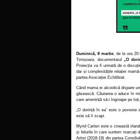
Duminică, 8 martie
,
de la ora 20
Timișoara, documentarul
„O dori
Proiecția va fi urmată de o discuți
dar și complexitățile relației mamă
partea Asociației Echilibrat.
Când mama ei alcoolică dispare und
găsească. Căutarea o aduce în mijlo
care amenință să-i îngroape pe toți,
„O dorință în ea” este o poveste im
este să îi scapi.
Myrid Carten este o cineastă irlande
și felurile în care suntem marcați 
Artist (2018-19) din partea Consiliu