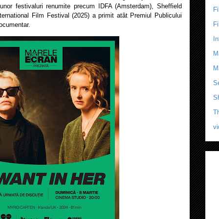
 unor festivaluri renumite precum IDFA (Amsterdam), Sheffield
F
rnational Film Festival (2025) a primit atât Premiul Publicului
F
documentar.
In
M
M
Se
S
T
v