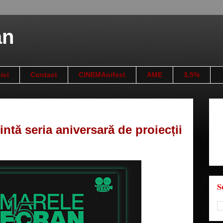
an
ici
Contact
CINEMAnifest
AME
3,5%
ntă seria aniversară de proiecții
S