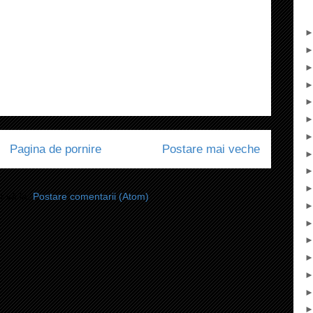
Pagina de pornire
Postare mai veche
i-vă la:
Postare comentarii (Atom)