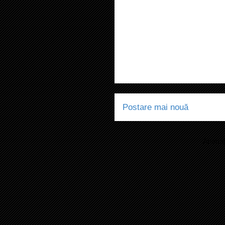
Postare mai nouă
Abonaț