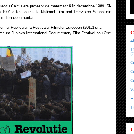
urențiu Calciu era profesor de matematică în decembrie 1989. Și-
n 1991 a fost admis la National Film and Television School din
t în film documentar.
remiul Publicului la Festivalul Filmului European (2012) și a
C
e precum Ji.hlava International Documentary Film Festival sau One
Ze
T
(2
C
C
C
Ve
Fi
T
U