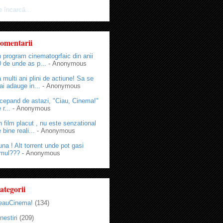
 încarcă...
omentarii
 program cinematogrfaic din anii
 de unde as p...
- Anonymous
 multi ani plini de actiune! Sa se
i adauge in...
- Anonymous
cepand de astazi, "Ciau, Cinema!"
 r...
- Anonymous
 film placut , nu este senzational
 bine reali...
- Anonymous
na ! Alt torrent unde pot gasi
lmul???
- Anonymous
ategorii
eauCinema!
(134)
nestiri
(209)