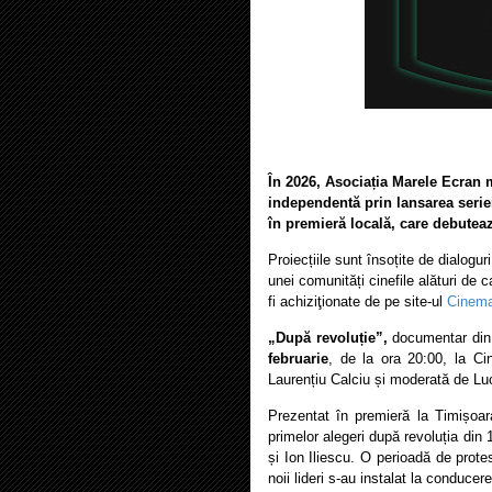
În 2026, Asociația Marele Ecran 
independentă prin lansarea serie
în premieră locală, care debutea
Proiecțiile sunt însoțite de dialoguri
unei comunități cinefile alături de 
fi achiziţionate de pe site-ul
Cinema
„După revoluție”,
documentar din
februarie
, de la ora 20:00, la Ci
Laurențiu Calciu și moderată de Lu
Prezentat în premieră la Timișoara
primelor alegeri după revoluția din 1
și Ion Iliescu. O perioadă de prote
noii lideri s-au instalat la conducere