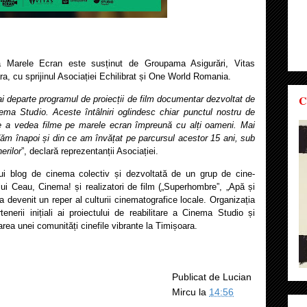
a Marele Ecran este susținut de Groupama Asigurări, Vitas
, cu sprijinul Asociației Echilibrat și One World Romania.
C
departe programul de proiecții de film documentar dezvoltat de
ema Studio. Aceste întâlniri oglindesc chiar punctul nostru de
de a vedea filme pe marele ecran împreună cu alți oameni. Mai
m înapoi și din ce am învățat pe parcursul acestor 15 ani, sub
erilor
”, declară reprezentanții Asociației.
i blog de cinema colectiv și dezvoltată de un grup de cine-
lului Ceau, Cinema! și realizatori de film („Superhombre”, „Apă și
devenit un reper al culturii cinematografice locale. Organizația
enerii inițiali ai proiectului de reabilitare a Cinema Studio și
area unei comunități cinefile vibrante la Timișoara.
Publicat de
Lucian
Mircu
la
14:56