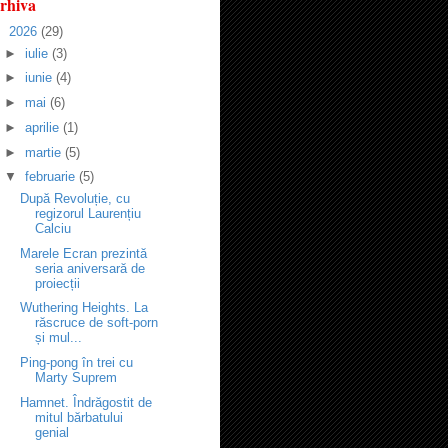
rhiva
▼
2026
(29)
►
iulie
(3)
►
iunie
(4)
►
mai
(6)
►
aprilie
(1)
►
martie
(5)
▼
februarie
(5)
După Revoluție, cu
regizorul Laurențiu
Calciu
Marele Ecran prezintă
seria aniversară de
proiecții
Wuthering Heights. La
răscruce de soft-porn
și mul...
Ping-pong în trei cu
Marty Suprem
Hamnet. Îndrăgostit de
mitul bărbatului
genial