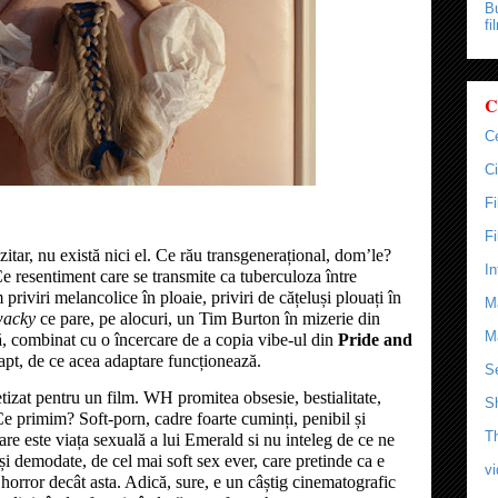
Bu
fi
C
C
Ci
F
F
azitar, nu există nici el. Ce rău transgenerațional, dom’le?
In
 resentiment care se transmite ca tuberculoza între
priviri melancolice în ploaie, priviri de cățeluși plouați în
M
acky
ce pare, pe alocuri, un Tim Burton în mizerie din
M
să, combinat cu o încercare de a copia vibe-ul din
Pride and
fapt, de ce acea adaptare funcționează.
Se
tizat pentru un film. WH promitea obsesie, bestialitate,
S
Ce primim? Soft-porn, cadre foarte cuminți, penibil și
T
care este viața sexuală a lui Emerald si nu inteleg de ce ne
și demodate, de cel mai soft sex ever, care pretinde ca e
v
horror decât asta. Adică, sure, e un câștig cinematografic