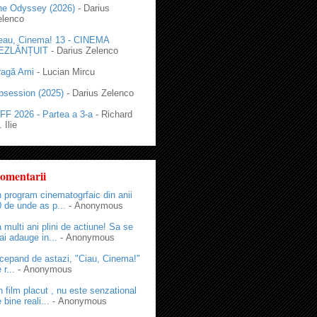
he Odyssey (2026)
- Darius
elenco
eau, Cinema! 13 - CINEMA
EZLĂNȚUIT
- Darius Zelenco
ragă Ami
- Lucian Mircu
bsession (2025)
- Darius Zelenco
FF 2026 - Partea a 3-a
- Richard
 Ilie
omentarii
 program cinematogrfaic din anii
 de unde as p...
- Anonymous
 multi ani plini de actiune! Sa se
i adauge in...
- Anonymous
cepand de astazi, "Ciau, Cinema!"
 r...
- Anonymous
 film placut , nu este senzational
 bine reali...
- Anonymous