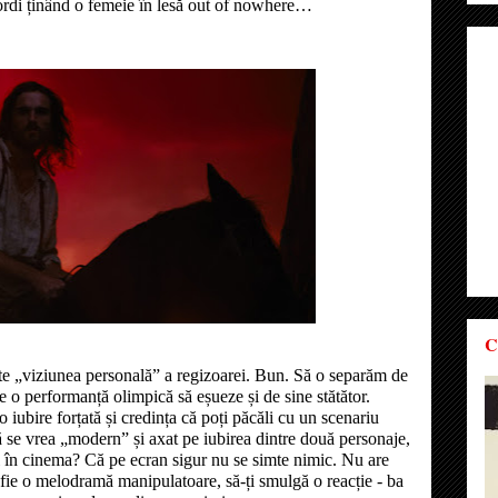
rdi ținând o femeie în lesă out of nowhere…
C
ste „viziunea personală” a regizoarei. Bun. Să o separăm de
te o performanță olimpică să eșueze și de sine stătător.
o iubire forțată și credința că poți păcăli cu un scenariu
ă se vrea „modern” și axat pe iubirea dintre două personaje,
oi în cinema? Că pe ecran sigur nu se simte nimic. Nu are
 fie o melodramă manipulatoare, să-ți smulgă o reacție - ba