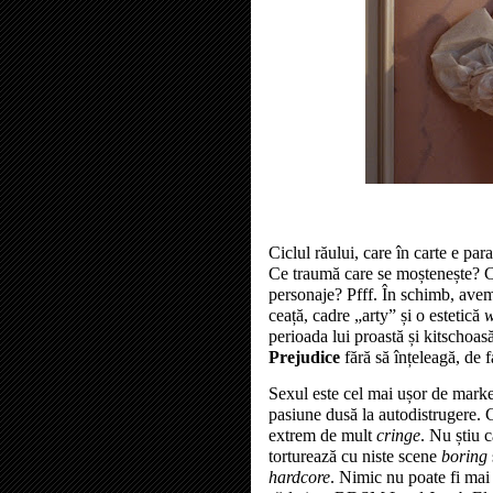
Ciclul răului, care în carte e par
Ce traumă care se moștenește? Ce
personaje? Pfff. În schimb, avem 
ceață, cadre „arty” și o estetică
w
perioada lui proastă și kitschoa
Prejudice
fără să înțeleagă, de 
Sexul este cel mai ușor de marke
pasiune dusă la autodistrugere. 
extrem de mult
cringe
. Nu știu 
torturează cu niste scene
boring
hardcore
. Nimic nu poate fi mai 