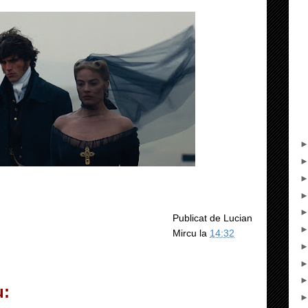
Publicat de
Lucian
Mircu
la
14:32
u: