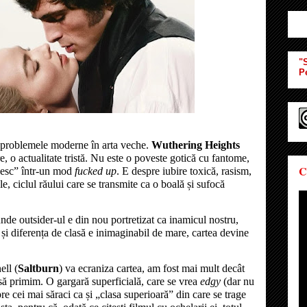
"S
P
 problemele moderne în arta veche.
Wuthering Heights
re, o actualitate tristă. Nu este o poveste gotică cu fantome,
C
ubesc” într-un mod
fucked up
. E despre iubire toxică, rasism,
e, ciclul răului care se transmite ca o boală și sufocă
unde outsider-ul e din nou portretizat ca inamicul nostru,
și diferența de clasă e inimaginabil de mare, cartea devine
ll (
Saltburn
) va ecraniza cartea, am fost mai mult decât
să primim. O gargară superficială, care se vrea
edgy
(dar nu
pre cei mai săraci ca și „clasa superioară” din care se trage