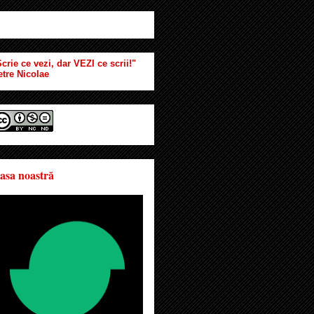
crie ce vezi, dar VEZI ce scrii!"
etre Nicolae
asa noastră