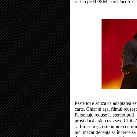
să-l ai pe BDSM Lord Jacob Elo
Peste tot e scuza că adaptarea e
carte. Chiar și așa, filmul reușeș
Personaje reduse la stereotipuri, 
prost dacă arăți ceva sex. Chit c
să fim serioși: este iubirea cu n
nici măcar decența să încerce să