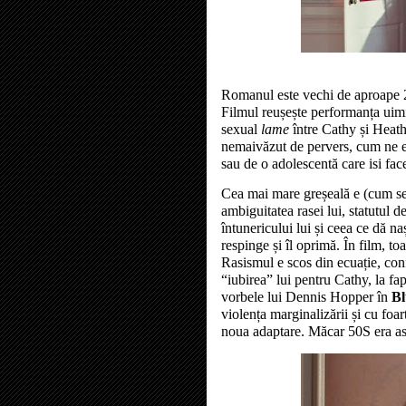
Romanul este vechi de aproape 20
Filmul reușește performanța uimit
sexual
lame
î
ntre Cathy și Heath
nemaivăzut de pervers, cum ne er
sau de o adolescentă care isi fa
Cea mai mare greșeală e (cum se ș
ambiguitatea rasei lui, statutul d
întunericului lui și ceea ce dă na
respinge și îl oprimă. În film, to
Rasismul e scos din ecuație, conf
“iubirea” lui pentru Cathy, la fap
vorbele lui Dennis Hopper în
Bl
violența marginalizării și cu fo
noua adaptare. Măcar 50S era 