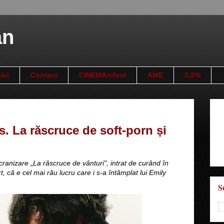
an
ici
Contact
CINEMAnifest
AME
3,5%
. La răscruce de soft-porn și
ecranizare
„
La răscruce de vânturi", intrat de curând în
t, că e cel
mai rău lucru care i s-a întâmplat lui Emily
S