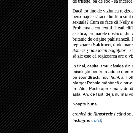
de tristețe, ba de șoc - să încerc
Dacă tot ține de viziunea regizoa
personajele sărace din film sunt 
sexuală? Cum se face că Nelly e
Problema e contextul. Heathclif
asiatică, iar marele obstacol din
britanic de origine pakistaneză
regizoarea
Saltburn
, unde mare
dom’le și iau locul bogaților
- a
să zic este că regizoarea are o vi
În final, capitalismul câștigă di
mișelește pentru a aduce oamen
pe soundtrack, noul
hunk
al Holl
Margot Robbie
mănâncă dintr-o 
trecător. Peste aproximativ dou
ăsta.
Ah, de fapt, deja nu mai v
Noapte bună.
cronică de
Kinostetic
( când se 
Instagram,
aici
)