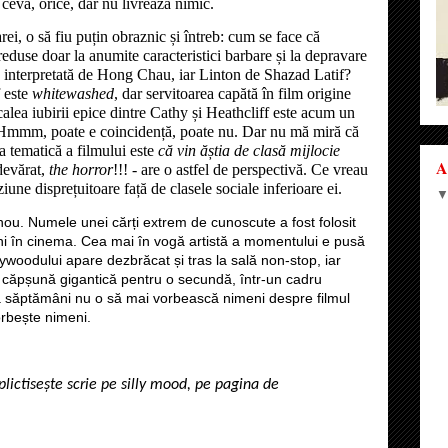
e ceva, orice, dar nu livreaza nimic.
rei, o să fiu puțin obraznic și întreb: cum se face că
reduse doar la anumite caracteristici barbare și la depravare
 interpretată de Hong Chau, iar Linton de Shazad Latif?
f este
whitewashed
, dar servitoarea capătă în film origine
 calea iubirii epice dintre Cathy și Heathcliff este acum un
. Hmmm, poate e coincidență, poate nu. Dar nu mă miră că
a tematică a filmului este
că vin ăștia de clasă mijlocie
A
devărat,
the horror
!!! - are o astfel de perspectivă. Ce vreau
ziune disprețuitoare față de clasele sociale inferioare ei.
n nou. Numele unei cărți extrem de cunoscute a fost folosit
i în cinema. Cea mai în vogă artistă a momentului e pusă
ywoodului apare dezbrăcat și tras la sală non-stop, iar
căpșună gigantică pentru o secundă, într-un cadru
ă săptămâni nu o să mai vorbească nimeni despre filmul
orbește nimeni.
plictisește scrie pe silly mood, pe pagina de