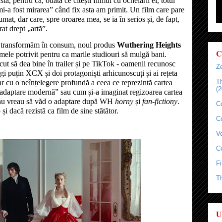
ta, pentru că, odată ce citești filmul cu ochelarii ei, totul
i-a fost mirarea” când fix asta am primit. Un film care pare
mat, dar care, spre oroarea mea, se ia în serios și, de fapt,
rat drept „artă”.
 o transformăm în consum, noul produs
Wuthering Heights
C
mele potrivit pentru ca marile studiouri să mulgă bani.
ăcut să dea bine în trailer și pe TikTok - oamenii recunosc
Ze
augi puțin XCX și doi protagoniști arhicunoscuți și ai rețeta
T
ar cu o neînțelegere profundă a ceea ce reprezintă cartea
(2
e „adaptare modernă” sau cum și-a imaginat regizoarea cartea
y, nu vreau să văd o adaptare după WH
horny
și
fan-fictiony
.
C
i dacă rezistă ca film de sine stătător.
C
Ve
C
Fi
T
U