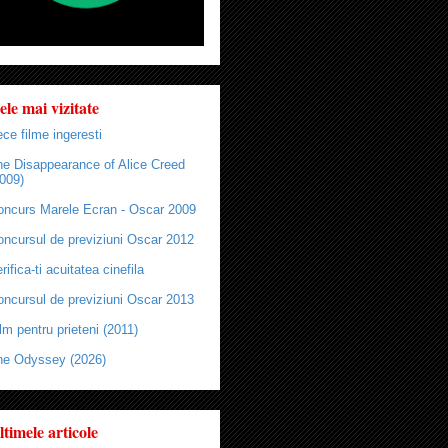
ele mai vizitate
ce filme ingeresti
he Disappearance of Alice Creed
009)
oncurs Marele Ecran - Oscar 2009
oncursul de previziuni Oscar 2012
rifica-ti acuitatea cinefila
oncursul de previziuni Oscar 2013
lm pentru prieteni (2011)
he Odyssey (2026)
ltimele articole