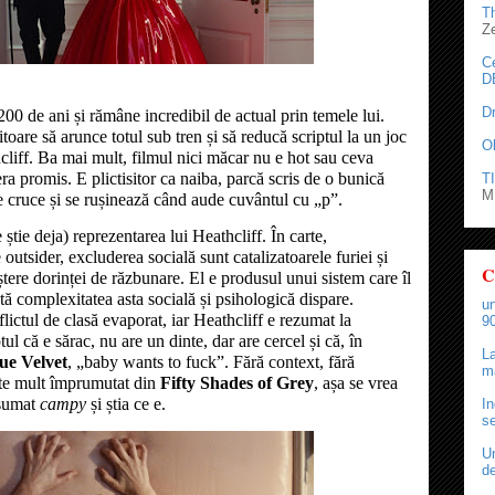
T
Z
C
D
D
0 de ani și rămâne incredibil de actual prin temele lui.
oare să arunce totul sub tren și să reducă scriptul la un joc
O
cliff. Ba mai mult, filmul nici măcar nu e hot sau ceva
a promis. E plictisitor ca naiba, parcă scris de o bunică
TI
M.
ce cruce și se rușinează când aude cuvântul cu „p”.
tie deja) reprezentarea lui Heathcliff. În carte,
e outsider, excluderea socială sunt catalizatoarele furiei și
C
ștere dorinței de răzbunare. El e produsul unui sistem care îl
ată complexitatea asta socială și psihologică dispare.
un
lictul de clasă evaporat, iar Heathcliff e rezumat la
90
tul că e sărac, nu are un dinte, dar are cercel și că, în
La
ue Velvet
, „baby wants to fuck”. Fără context, fără
ma
arte mult împrumutat din
Fifty Shades of Grey
, așa se vrea
asumat
campy
și știa ce e.
In
se
Un
de