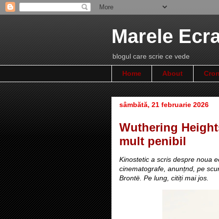
Marele Ecr
blogul care scrie ce vede
Home
About
Cron
sâmbătă, 21 februarie 2026
Wuthering Heights
mult penibil
Kinostetic a scris despre noua 
cinematografe, anunțnd, pe scur
Brontë. Pe lung, citiți mai jos.