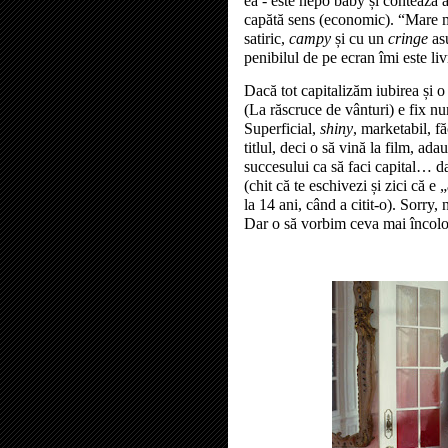
ea - este nepo baby și contează as
capătă sens (economic).
“
Mare m
satiric,
campy
și cu un
cringe
asu
penibilul de pe ecran îmi este liv
Dacă tot capitalizăm iubirea și
(La răscruce de vânturi) e fix nu
Superficial,
shiny
, marketabil, f
titlul, deci o să vină la film, ad
succesului ca să faci capital… d
(chit că te eschivezi și zici că 
la 14 ani, când a citit-o). Sorr
Dar o să vorbim ceva mai încolo ș