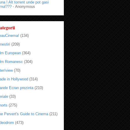
na ! Alt torrent unde pot gasi
lmul???
- Anonymous
ategorii
eauCinema!
(134)
nestiri
(209)
ilm European
(364)
ilm Romanesc
(304)
ter/view
(70)
ade in Hollywood
(314)
arele Ecran prezinta
(210)
riale
(33)
horts
(275)
he Pervert's Guide to Cinema
(211)
ideodrom
(473)