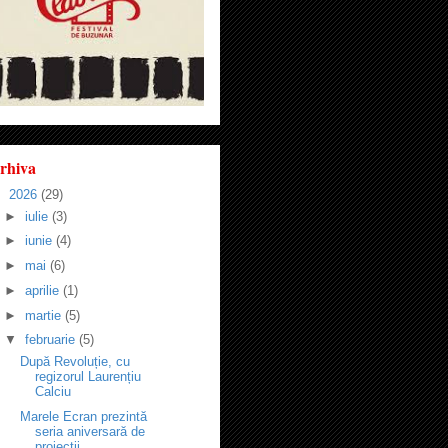
rhiva
▼
2026
(29)
►
iulie
(3)
►
iunie
(4)
►
mai
(6)
►
aprilie
(1)
►
martie
(5)
▼
februarie
(5)
După Revoluție, cu
regizorul Laurențiu
Calciu
Marele Ecran prezintă
seria aniversară de
proiecții