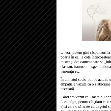
Uneori putem găsi răspunsuri la
poartă în ea, la cote înfricoșătoa
mister și doi oameni care se „i
clasism, traume transgenerațional
generații etc.
În climatul socio-politic actual, 
empatia e văzută ca o slăbiciune 
necesară.
Când am văzut că Emerald Fenne
dezamăgit, pentru că știam ce o 
e) și care o să arate cu degetul s