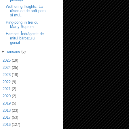
Wuthering Heights. La
răscruce de soft-porn
și mul...
Ping-pong în trei cu
Marty Suprem
Hamnet. Îndrăgostit de
mitul bărbatului
genial
►
ianuarie
(5)
►
2025
(19)
►
2024
(25)
►
2023
(19)
►
2022
(9)
►
2021
(2)
►
2020
(2)
►
2019
(5)
►
2018
(23)
►
2017
(53)
►
2016
(127)