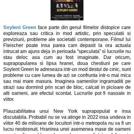
Soylent Green
face parte din genul filmelor distopice care
exploreaza sau critica in mod artistic, prin speculatii si
previziuni, probleme ale societatii contemporane. Filmul lui
Fleischer poate insa parea cam depasit la ora actuala
intrucat am ajuns deja in perioada “speculata” si lucrurile nu
stau deloc asa cum au fost imaginate. Dar oricum,
suprapopularea si lipsa hranei, doua chestiuni pe care
Soylent Green le adreseaza intr-un mod destul de cinic, sunt
probleme cu care lumea de azi se confrunta intr-o mai mica
sau mai mare masura. Imaginea oamenilor ingramaditi pe
strazi sau dormind prin scari de bloc, calcati in picioare de
alti oameni, are efectul scontat. Lucrurile pot fi nasoale in
viitor.
Plauzabilitatea unui New York suprapopulat e insa
discutabila. Probabil nu se va atinge in 2022 insa undeva in
viitor 40 de milioane de locuitori intr-o metropola nu va fi un
lucru neobisnuit. Hranirea unei asemenea mase de oameni