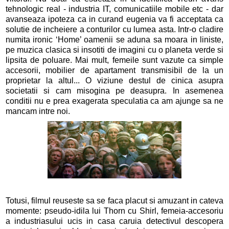
tehnologic real - industria IT, comunicatiile mobile etc - dar
avanseaza ipoteza ca in curand eugenia va fi acceptata ca
solutie de incheiere a conturilor cu lumea asta. Intr-o cladire
numita ironic ‘Home’ oamenii se aduna sa moara in liniste,
pe muzica clasica si insotiti de imagini cu o planeta verde si
lipsita de poluare. Mai mult, femeile sunt vazute ca simple
accesorii, mobilier de apartament transmisibil de la un
proprietar la altul... O viziune destul de cinica asupra
societatii si cam misogina pe deasupra. In asemenea
conditii nu e prea exagerata speculatia ca am ajunge sa ne
mancam intre noi.
Totusi, filmul reuseste sa se faca placut si amuzant in cateva
momente: pseudo-idila lui Thorn cu Shirl, femeia-accesoriu
a industriasului ucis in casa caruia detectivul descopera