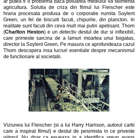
ar putea fi o problema daca poluarea mediului va falimenta
agricultura. Solutia de criza din filmul lui Fleischer este
hrana procesata produsa de o corporatie numita Soylent
Green, un fel de biscuiti facuti, chipurile, din plancton. In
realitate sunt facuti din ceva mult mai putin apetisant. Thorn
(
Charlton Heston
) e un detectiv destul de dur si inflexibil,
care primeste sarcina de a lamuri moartea unui bogatas,
director la Soylent Green. Pe masura ce aprofundeaza cazul
Thorn descopera insa lucruri esentiale despre mecanismul
de functionare al societatii.
Viziunea lui Fleischer (si a lui Harry Harrison, autorul cartii
care a inspirat filmul) e destul de pesimista in ce priveste
viitorul. Nu doar ca esueaza in a identifica vreun avans