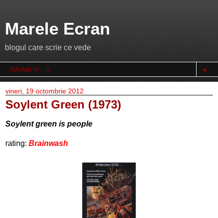
Marele Ecran
blogul care scrie ce vede
▼
vineri, 19 octombrie 2012
Soylent Green (1973)
Soylent green is people
rating:
Brainwash