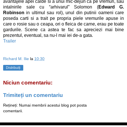
avantajele apei calde si a unui mic-dejun ca pe vremuri, sau
intalnirile sale cu “arhivarul” Solomon (
Edward G.
Robinson
in ultimul sau rol), unul din putinii oameni care
poseda carti si a trait pe propria piele vremurile apuse in
care o rosie sau o ceapa, ori o fleica de carne, erau pe toate
gardurile. Scene ca astea te fac sa apreciezi mai bine
prezentul, eventual, sa nu-l mai iei de-a gata.
Trailer
Richard M. Ilie
la
10:30
Distribuiți
Niciun comentariu:
Trimiteți un comentariu
Rețineți: Numai membrii acestui blog pot posta
comentarii.