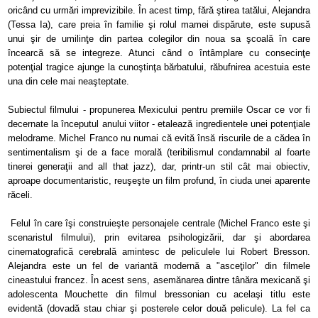
oricând cu urmări imprevizibile. În acest timp, fără ştirea tatălui, Alejandra
(Tessa Ia), care preia în familie şi rolul mamei dispărute, este supusă
unui şir de umilinţe din partea colegilor din noua sa şcoală în care
încearcă să se integreze. Atunci când o întâmplare cu consecinţe
potenţial tragice ajunge la cunoştinţa bărbatului, răbufnirea acestuia este
una din cele mai neaşteptate.
Subiectul filmului - propunerea Mexicului pentru premiile Oscar ce vor fi
decernate la începutul anului viitor - etalează ingredientele unei potenţiale
melodrame. Michel Franco nu numai că evită însă riscurile de a cădea în
sentimentalism şi de a face morală (teribilismul condamnabil al foarte
tinerei generaţii and all that jazz), dar, printr-un stil cât mai obiectiv,
aproape documentaristic, reuşeşte un film profund, în ciuda unei aparente
răceli.
Felul în care îşi construieşte personajele centrale (Michel Franco este şi
scenaristul filmului), prin evitarea psihologizării, dar şi abordarea
cinematografică cerebrală amintesc de peliculele lui Robert Bresson.
Alejandra este un fel de variantă modernă a "asceţilor" din filmele
cineastului francez. În acest sens, asemănarea dintre tânăra mexicană şi
adolescenta Mouchette din filmul bressonian cu acelaşi titlu este
evidentă (dovadă stau chiar şi posterele celor două pelicule). La fel ca