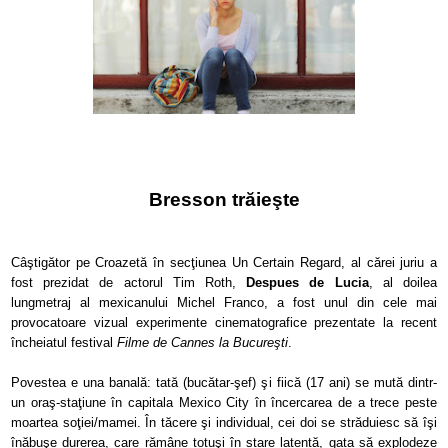
Bresson trăieşte
Câştigător pe Croazetă în secţiunea Un Certain Regard, al cărei juriu a
fost prezidat de actorul Tim Roth,
Despues de Lucia
, al doilea
lungmetraj al mexicanului Michel Franco, a fost unul din cele mai
provocatoare vizual experimente cinematografice prezentate la recent
încheiatul festival
Filme de Cannes la Bucureşti
.
Povestea e una banală: tată (bucătar-şef) şi fiică (17 ani) se mută dintr-
un oraş-staţiune în capitala Mexico City în încercarea de a trece peste
moartea soţiei/mamei. În tăcere şi individual, cei doi se străduiesc să îşi
înăbuşe
durerea, care rămâne totuşi în stare latentă, gata să explodeze