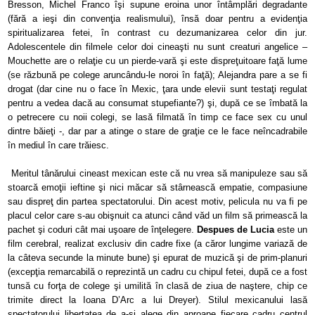
Bresson, Michel Franco îşi supune eroina unor întâmplări degradante
(fără a ieşi din convenţia realismului), însă doar pentru a evidenţia
spiritualizarea fetei, în contrast cu dezumanizarea celor din jur.
Adolescentele din filmele celor doi cineaşti nu sunt creaturi angelice –
Mouchette are o relaţie cu un pierde-vară şi este dispreţuitoare faţă lume
(se răzbună pe colege aruncându-le noroi în faţă); Alejandra pare a se fi
drogat (dar cine nu o face în Mexic, ţara unde elevii sunt testaţi regulat
pentru a vedea dacă au consumat stupefiante?) şi, după ce se îmbată la
o petrecere cu noii colegi, se lasă filmată în timp ce face sex cu unul
dintre băieţi -, dar par a atinge o stare de graţie ce le face neîncadrabile
în mediul în care trăiesc
.
Meritul tânărului cineast mexican este că nu vrea să manipuleze sau să
stoarcă emoţii ieftine şi nici măcar să stârnească empatie, compasiune
sau dispreţ din partea spectatorului. Din acest motiv, pelicula nu va fi pe
placul celor care s-au obişnuit ca atunci când văd un film să primească la
pachet şi coduri cât mai uşoare de înţelegere.
Despues de Lucia
este un
film cerebral, realizat exclusiv din cadre fixe (a căror lungime variază de
la câteva secunde la minute bune) şi epurat de muzică şi de prim-planuri
(excepţia remarcabilă o reprezintă un cadru cu chipul fetei, după ce a fost
tunsă cu forţa de colege şi umilită în clasă de ziua de naştere, chip ce
trimite direct la Ioana D’Arc a lui Dreyer). Stilul mexicanului lasă
spectatorului libertatea de a-şi alege din aproape fiecare cadru centrul