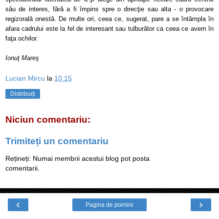
său de interes, fără a fi împins spre o direcţie sau alta - o provocare
regizorală onestă. De multe ori, ceea ce, sugerat, pare a se întâmpla în
afara cadrului este la fel de interesant sau tulburător ca ceea ce avem în
faţa ochilor.
Ionuţ Mareş
Lucian Mircu
la
10:15
Distribuiți
Niciun comentariu:
Trimiteți un comentariu
Rețineți: Numai membrii acestui blog pot posta
comentarii.
‹
›
Pagina de pornire