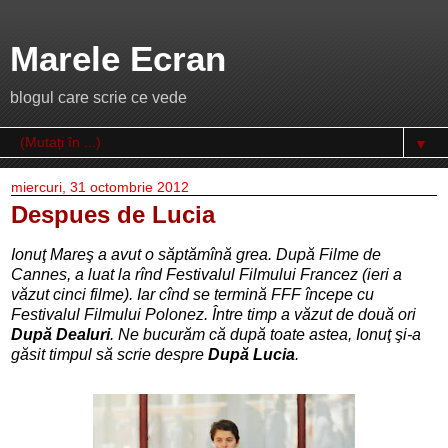
Marele Ecran
blogul care scrie ce vede
▼
miercuri, 31 octombrie 2012
Despues de Lucia
Ionuţ Mareş a avut o săptămînă grea. După Filme de
Cannes, a luat la rînd Festivalul Filmului Francez (ieri a
văzut cinci filme). Iar cînd se termină FFF începe cu
Festivalul Filmului Polonez. Între timp a văzut de două ori
După Dealuri
. Ne bucurăm că după toate astea, Ionuţ şi-a
găsit timpul să scrie despre
După Lucia
.