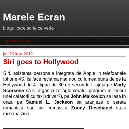
Marele Ecran
blogul care scrie ce vede
▼
joi, 26 iulie 2012
Siri goes to Hollywood
Siri, asistenta personala integrata de Apple in telefoanele
Iphone 4S, isi face reclama mai nou cu lumea buna de pe la
Hollywood. In 4 clipuri de 30 de secunde il ajuta pe
Marty
Scorsese
sa-si organizeze aglomeratul program in timpul
unei calatorii cu taxi (driver?), pe
John Malkovich
sa iasa in
oras, pe
Samuel L. Jackson
sa aranjeze o serata
romantica sau pe frumusica
Zooey Deschanel
sa-si
inceapa ziua.