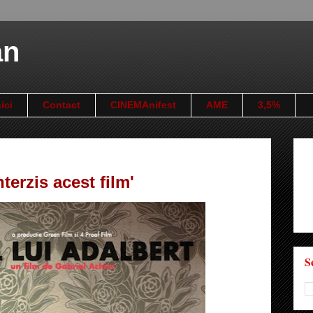
an
ici
Contact
CINEMAnifest
AME
3,5%
terzis acest film'
S