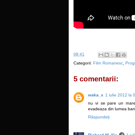
08:41
Categorii:
Film Romanesc
,
Progr
5 comentarii:
waka_x
1 iulie 2012 la 
nu vi se pare un mare
evadeaza din lumea banc
Răspundeți