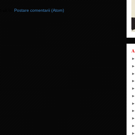
i-vă la:
Postare comentarii (Atom)
A