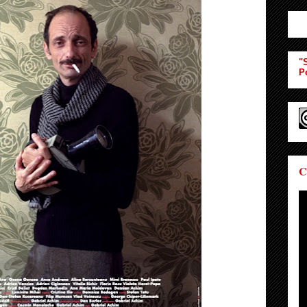
"S
P
C