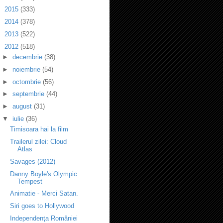
►
2015
(333)
►
2014
(378)
►
2013
(522)
▼
2012
(518)
►
decembrie
(38)
►
noiembrie
(54)
►
octombrie
(56)
►
septembrie
(44)
►
august
(31)
▼
iulie
(36)
Timisoara hai la film
Trailerul zilei: Cloud
Atlas
Savages (2012)
Danny Boyle's Olympic
Tempest
Animatie - Merci Satan.
Siri goes to Hollywood
Independenţa României