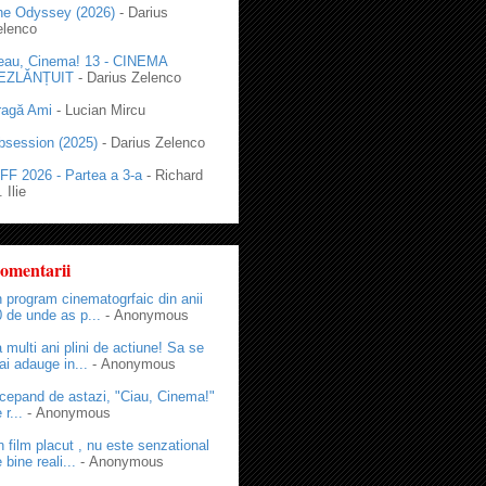
he Odyssey (2026)
- Darius
elenco
eau, Cinema! 13 - CINEMA
EZLĂNȚUIT
- Darius Zelenco
ragă Ami
- Lucian Mircu
bsession (2025)
- Darius Zelenco
FF 2026 - Partea a 3-a
- Richard
 Ilie
omentarii
 program cinematogrfaic din anii
 de unde as p...
- Anonymous
 multi ani plini de actiune! Sa se
i adauge in...
- Anonymous
cepand de astazi, "Ciau, Cinema!"
 r...
- Anonymous
 film placut , nu este senzational
 bine reali...
- Anonymous