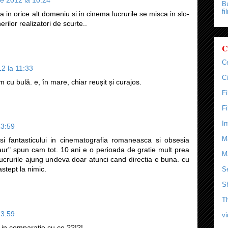
lie 2012 la 10:24
Bu
fi
a in orice alt domeniu si in cinema lucrurile se misca in slo-
rilor realizatori de scurte..
C
C
12 la 11:33
Ci
m cu bulă. e, în mare, chiar reușit și curajos.
F
F
In
13:59
M
 si fantasticului in cinematografia romaneasca si obsesia
ur" spun cam tot. 10 ani e o perioada de gratie mult prea
M
 lucrurile ajung undeva doar atunci cand directia e buna. cu
stept la nimic.
Se
S
T
13:59
v
s in comparatie cu ce ??!?!