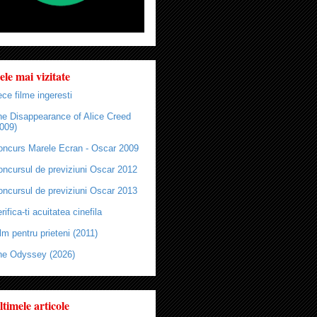
ele mai vizitate
ce filme ingeresti
he Disappearance of Alice Creed
009)
oncurs Marele Ecran - Oscar 2009
oncursul de previziuni Oscar 2012
oncursul de previziuni Oscar 2013
rifica-ti acuitatea cinefila
lm pentru prieteni (2011)
he Odyssey (2026)
ltimele articole