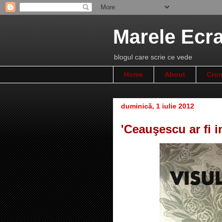
Marele Ecr
blogul care scrie ce vede
Home
About
Cron
duminică, 1 iulie 2012
'Ceauşescu ar fi in