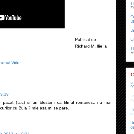
T
Z
C
D
D
O
Publicat de
Richard M. Ilie
la
TI
M.
amul Viitor
C
un
90
09:39
La
ma
 pacat (laic) si un blestem ca filmul romanesc nu mai
urilor cu Bula ? mie asa mi se pare.
In
se
Un
de