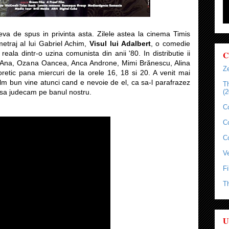
ceva de spus in privinta asta. Zilele astea la cinema Timis
traj al lui Gabriel Achim,
Visul lui Adalbert
, o comedie
C
ala dintr-o uzina comunista din anii '80. In distributie ii
 Ana, Ozana Oancea, Anca Androne, Mimi Brănescu, Alina
Ze
retic pana miercuri de la orele 16, 18 si 20. A venit mai
 film bun vine atunci cand e nevoie de el, ca sa-l parafrazez
T
sa judecam pe banul nostru.
(2
C
C
C
Ve
Fi
T
U