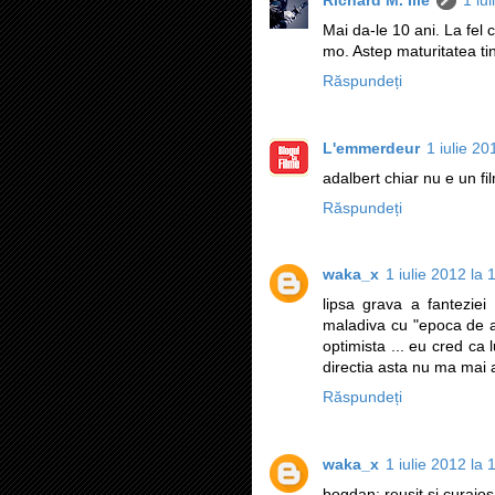
Richard M. Ilie
1 iu
Mai da-le 10 ani. La fel c
mo. Astep maturitatea tine
Răspundeți
L'emmerdeur
1 iulie 20
adalbert chiar nu e un fil
Răspundeți
waka_x
1 iulie 2012 la 
lipsa grava a fanteziei
maladiva cu "epoca de a
optimista ... eu cred ca
directia asta nu ma mai a
Răspundeți
waka_x
1 iulie 2012 la 
bogdan: reusit si curajo