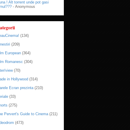
na ! Alt torrent unde pot gasi
lmul???
- Anonymous
ategorii
eauCinema!
(134)
nestiri
(209)
ilm European
(364)
ilm Romanesc
(304)
ter/view
(70)
ade in Hollywood
(314)
arele Ecran prezinta
(210)
riale
(33)
horts
(275)
he Pervert's Guide to Cinema
(211)
ideodrom
(473)