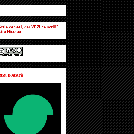
crie ce vezi, dar VEZI ce scrii!"
etre Nicolae
asa noastră