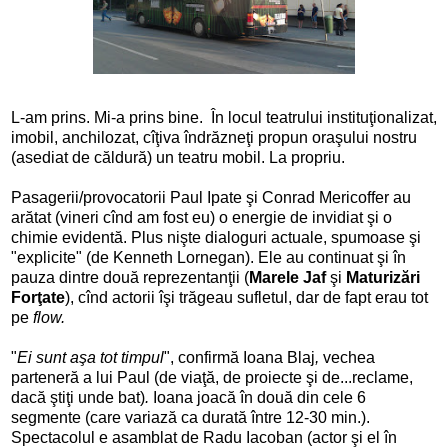
L-am prins. Mi-a prins bine. În locul teatrului instituţionalizat,
imobil, anchilozat, cîţiva îndrăzneţi propun oraşului nostru
(asediat de căldură) un teatru mobil. La propriu.
Pasagerii/provocatorii Paul Ipate şi Conrad Mericoffer au
arătat (vineri cînd am fost eu) o energie de invidiat şi o
chimie evidentă. Plus nişte dialoguri actuale, spumoase şi
"explicite" (de Kenneth Lornegan). Ele au continuat şi în
pauza dintre două reprezentanţii (
Marele Jaf
şi
Maturizări
Forţate
), cînd actorii îşi trăgeau sufletul, dar de fapt erau tot
pe
flow.
"
Ei sunt aşa tot timpul
", confirmă Ioana Blaj
,
vechea
parteneră a lui Paul (de viaţă, de proiecte şi de...reclame,
dacă ştiţi unde bat)
.
Ioana joacă în două din cele 6
segmente (care variază ca durată între 12-30 min.).
Spectacolul e asamblat de Radu Iacoban (actor şi el în