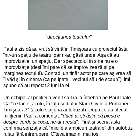
"direcţiunea teatrului"
Paul a zis că au vrut să vină în Timişoara cu proiectul ăsta
într-un spaţiu de teatru, dar n-au găsit unde. Aşa că au
improvizat ei un spaţiu. Dar spectacolul în sine nu e o
improvizaţie (deşi îmi pare că se improvizează şi pe
marginea textului). Conrad, un tînăr actor pe care aş vrea să
îl văd şi în cinema (ca pe Ipate, "vecinul său de scaun"), îmi
spune că au repetat 2 luni la el.
Un echipaj al poliţiei a venit să-l ia la întrebări pe Paul Ipate.
Că "ce fac ei acolo, în faţa sediului Stării Civile a Primăriei
Timişoara?" (acolo staţiona autobuzul). După ce au plecat
miliţienii, Paul a comentat: "
dacă ar şti ăştia că piesa e
despre verde şi coca, ne-ar aresta
". Pînă şi scena asta
confirma senzaţia că "micile alambicuri teatrale" din autobuz
rulau fără întrerupere. Cîteva imagini mai jos