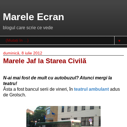
Marele Ecran
blogul care scrie ce vede
▼
duminică, 8 iulie 2012
Marele Jaf la Starea Civilă
N-ai mai fost de mult cu autobuzul? Atunci mergi la
teatru!
Ăsta a fost bancul serii de vineri, în
teatrul ambulant
adus
de Grolsch.