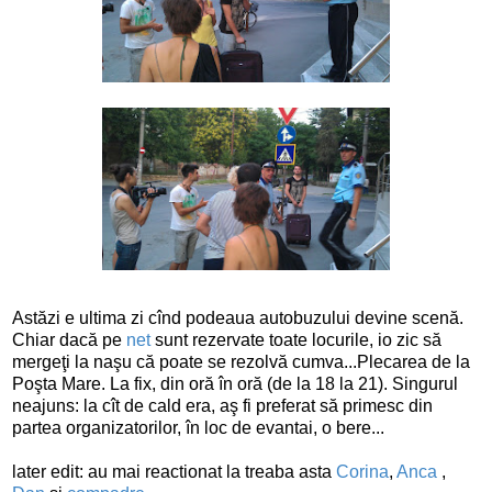
Astăzi e ultima zi cînd podeaua autobuzului devine scenă.
Chiar dacă pe
net
sunt rezervate toate locurile, io zic să
mergeţi la naşu că poate se rezolvă cumva...Plecarea de la
Poşta Mare. La fix, din oră în oră (de la 18 la 21). Singurul
neajuns: la cît de cald era, aş fi preferat să primesc din
partea organizatorilor, în loc de evantai, o bere...
later edit: au mai reactionat la treaba asta
Corina
,
Anca
,