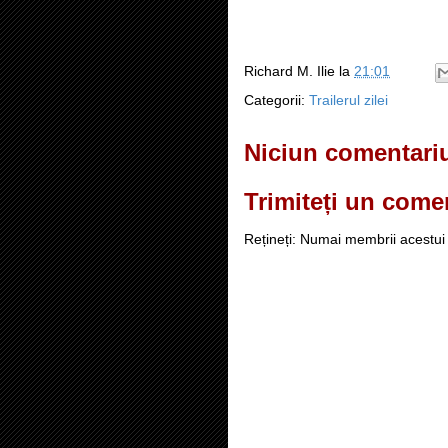
Richard M. Ilie
la
21:01
Categorii:
Trailerul zilei
Niciun comentari
Trimiteți un come
Rețineți: Numai membrii acestui 