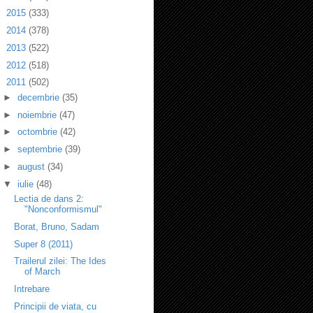
►
2015
(333)
►
2014
(378)
►
2013
(522)
►
2012
(518)
▼
2011
(502)
►
decembrie
(35)
►
noiembrie
(47)
►
octombrie
(42)
►
septembrie
(39)
►
august
(34)
▼
iulie
(48)
Lectia de dans 2:
"Nonconformismul"
Borat, Bruno, Sadam
Super 8 (2011)
Trailerul zilei: The Ides
of March
Intrebare
Principii de viata, cu