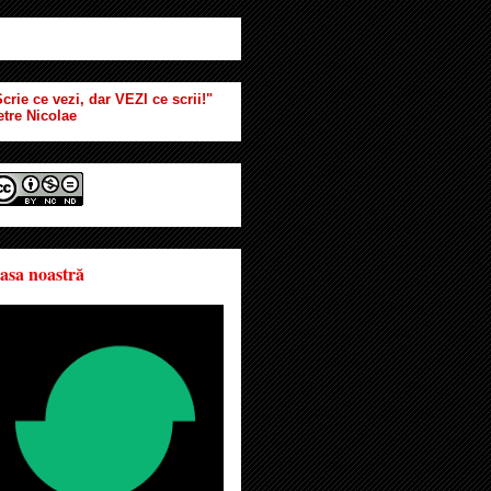
crie ce vezi, dar VEZI ce scrii!"
etre Nicolae
asa noastră