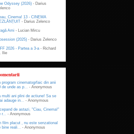
he Odyssey (2026)
- Darius
elenco
eau, Cinema! 13 - CINEMA
EZLĂNȚUIT
- Darius Zelenco
ragă Ami
- Lucian Mircu
bsession (2025)
- Darius Zelenco
FF 2026 - Partea a 3-a
- Richard
 Ilie
omentarii
 program cinematogrfaic din anii
 de unde as p...
- Anonymous
 multi ani plini de actiune! Sa se
i adauge in...
- Anonymous
cepand de astazi, "Ciau, Cinema!"
 r...
- Anonymous
 film placut , nu este senzational
 bine reali...
- Anonymous