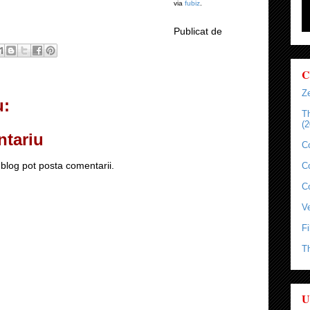
via
fubiz
.
Publicat de
C
Ze
u:
T
(2
ntariu
C
blog pot posta comentarii.
C
C
Ve
Fi
T
U