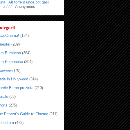
na ! Alt torrent unde pot gasi
lmul???
- Anonymous
ategorii
eauCinema!
(134)
nestiri
(209)
ilm European
(364)
ilm Romanesc
(304)
ter/view
(70)
ade in Hollywood
(314)
arele Ecran prezinta
(210)
riale
(33)
horts
(275)
he Pervert's Guide to Cinema
(211)
ideodrom
(473)