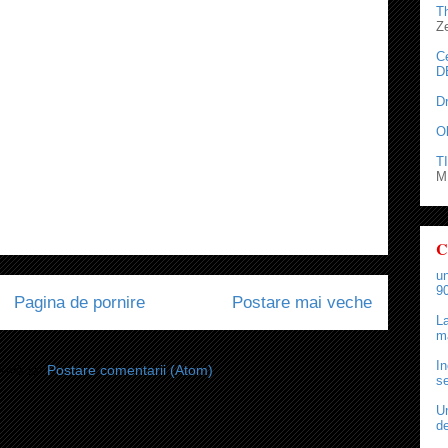
T
Z
C
D
D
O
TI
M.
C
un
90
Pagina de pornire
Postare mai veche
La
ma
In
i-vă la:
Postare comentarii (Atom)
se
Un
de