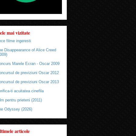
ele mai vizitate
ce filme ingeresti
he Disappearance of Alice Creed
009)
oncurs Marele Ecran - Oscar 2009
oncursul de previziuni Oscar 2012
oncursul de previziuni Oscar 2013
rifica-ti acuitatea cinefila
lm pentru prieteni (2011)
he Odyssey (2026)
ltimele articole