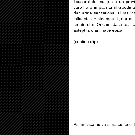
Teaserul de mai jos e un previ
care-l are in plan Emil Goodm
dar arata senzational si ma in
influente de steampunk, dar nu
creatorului. Oricum daca asa c
astept la o animatie epica.
(contine clip)
Ps: muzica nu va suna cunoscu