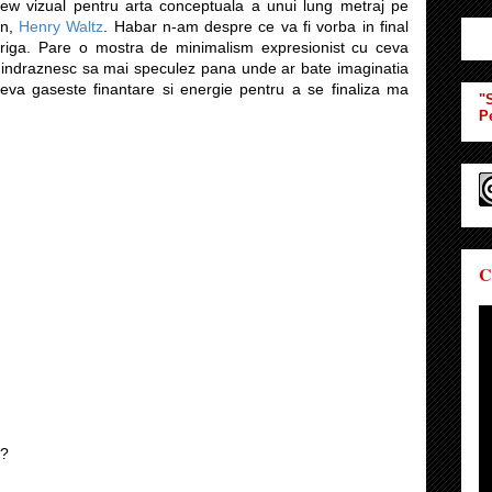
ew vizual pentru arta conceptuala a unui lung metraj pe
an,
Henry Waltz
. Habar n-am despre ce va fi vorba in final
triga. Pare o mostra de minimalism expresionist cu ceva
 indraznesc sa mai speculez pana unde ar bate imaginatia
eva gaseste finantare si energie pentru a se finaliza ma
"S
P
C
t?