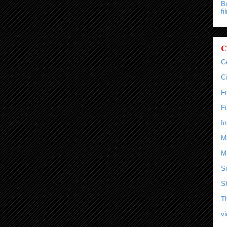
Bu
fi
C
C
Ci
F
F
In
M
M
Se
S
T
v