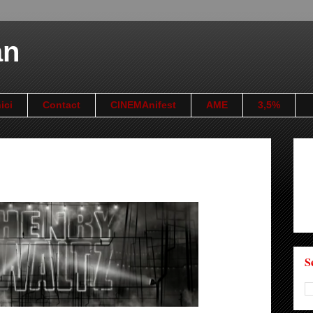
an
ici
Contact
CINEMAnifest
AME
3,5%
S