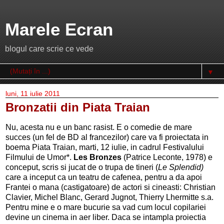
Marele Ecran
blogul care scrie ce vede
▼
luni, 11 iulie 2011
Bronzatii din Piata Traian
Nu, acesta nu e un banc rasist. E o comedie de mare
succes (un fel de BD al francezilor) care va fi proiectata in
boema Piata Traian, marti, 12 iulie, in cadrul Festivalului
Filmului de Umor*.
Les Bronzes
(Patrice Leconte, 1978) e
conceput, scris si jucat de o trupa de tineri (
Le Splendid)
care a inceput ca un teatru de cafenea, pentru a da apoi
Frantei o mana (castigatoare) de actori si cineasti: Christian
Clavier, Michel Blanc, Gerard Jugnot, Thierry Lhermitte s.a.
Pentru mine e o mare bucurie sa vad cum locul copilariei
devine un cinema in aer liber. Daca se intampla proiectia