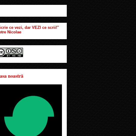
crie ce vezi, dar VEZI ce scrii!"
etre Nicolae
asa noastră