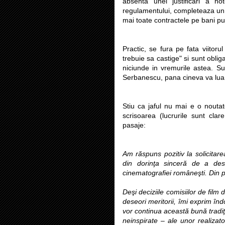
absenta unei justificari a not
regulamentului, completeaza un 
mai toate contractele pe bani pub
Practic, se fura pe fata viitorul
trebuie sa castige" si sunt oblig
niciunde in vremurile astea. S
Serbanescu, pana cineva va lua i
Stiu ca jaful nu mai e o noutate
scrisoarea (lucrurile sunt clare
pasaje:
Am răspuns pozitiv la solicita
din dorinţa sinceră de a de
cinematografiei româneşti. Din 
Deşi deciziile comisiilor de fil
deseori meritorii, îmi exprim înd
vor continua această bună tradiţ
neinspirate – ale unor realizato