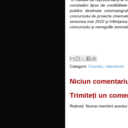
constatăm lipsa de credibilitat
publice destinate cinematograf
concursului de proiecte cinemato
sesiunea mai 2010 şi înfiinţare
concursului şi neregulile semnal
Categorii:
Cinestiri
,
videodrom
Niciun comentari
Trimiteți un come
Rețineți: Numai membrii acestui 