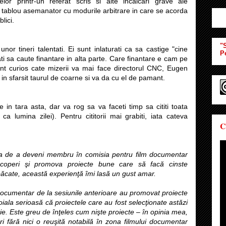
elor printr-un referat scris si alte incalcari grave ale
tablou asemanator cu modurile arbitrare in care se acorda
lici.
"S
 unor tineri talentati. Ei sunt inlaturati ca sa castige "cine
P
ati sa caute finantare in alta parte. Care finantare e cam pe
unt curios cate mizerii va mai face directorul CNC, Eugen
n sfarsit taurul de coarne si va da cu el de pamant.
 in tara asta, dar va rog sa va faceti timp sa cititi toata
 ca lumina zilei). Pentru cititorii mai grabiti, iata cateva
C
rea de a deveni membru în comisia pentru film documentar
scoperi şi promova proiecte bune care să facă cinste
păcate, această experienţă îmi lasă un gust amar.
m documentar de la sesiunile anterioare au promovat proiecte
oiala serioasă că proiectele care au fost selecţionate astăzi
ie. Este greu de înţeles cum nişte proiecte – în opinia mea,
ri fără nici o reuşită notabilă în zona filmului documentar