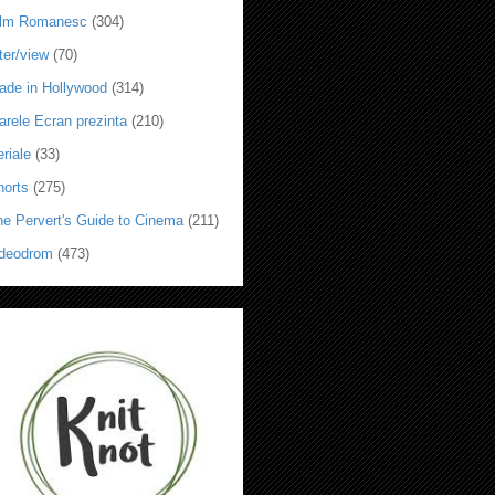
ilm Romanesc
(304)
ter/view
(70)
ade in Hollywood
(314)
arele Ecran prezinta
(210)
riale
(33)
horts
(275)
he Pervert's Guide to Cinema
(211)
ideodrom
(473)