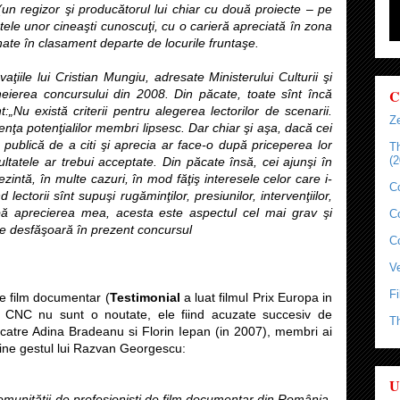
i (un regizor şi producătorul lui chiar cu două proiecte – pe
ectele unor cineaşti cunoscuţi, cu o carieră apreciată în zona
nate în clasament departe de locurile fruntaşe.
iile lui Cristian Mungiu, adresate Ministerului Culturii şi
C
ierea concursului din 2008. Din păcate, toate sînt încă
:„Nu există criterii pentru alegerea lectorilor de scenarii.
Ze
nţa potenţialilor membri lipsesc. Dar chiar şi aşa, dacă cei
publică de a citi şi aprecia ar face-o după priceperea lor
T
(2
ultatele ar trebui acceptate. Din păcate însă, cei ajunşi în
zintă, în multe cazuri, în mod făţiş interesele celor care i-
C
 lectorii sînt supuşi rugăminţilor, presiunilor, intervenţiilor,
upă aprecierea mea, acesta este aspectul cel mai grav şi
C
se desfăşoară în prezent concursul
C
Ve
Fi
e film documentar (
Testimonial
a luat filmul Prix Europa in
or CNC nu sunt o noutate, ele fiind acuzate succesiv de
T
 catre Adina Bradeanu si Florin Iepan (in 2007), membri ai
ine gestul lui Razvan Georgescu:
U
comunităţii de profesionişti de film documentar din România,