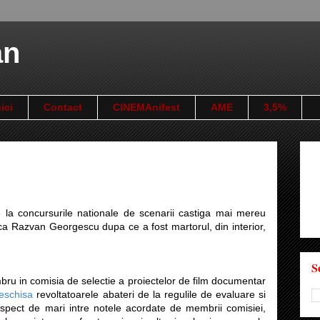
an
ici
Contact
CINEMAnifest
AME
3,5%
e la concursurile nationale de scenarii castiga mai mereu
ica Razvan Georgescu dupa ce a fost martorul, din interior,
S
bru in comisia de selectie a proiectelor de film documentar
deschisa
revoltatoarele abateri de la regulile de evaluare si
uspect de mari intre notele acordate de membrii comisiei,