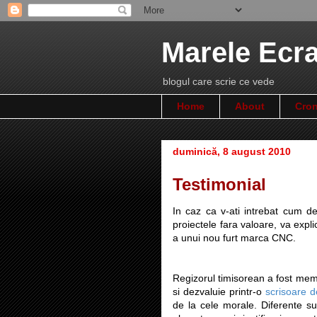
Marele Ecr
blogul care scrie ce vede
Home
About
Cron
duminică, 8 august 2010
Testimonial
In caz ca v-ati intrebat cum d
proiectele fara valoare, va expl
a unui nou furt marca CNC.
Regizorul timisorean a fost mem
si dezvaluie printr-o
scrisoare 
de la cele morale. Diferente s