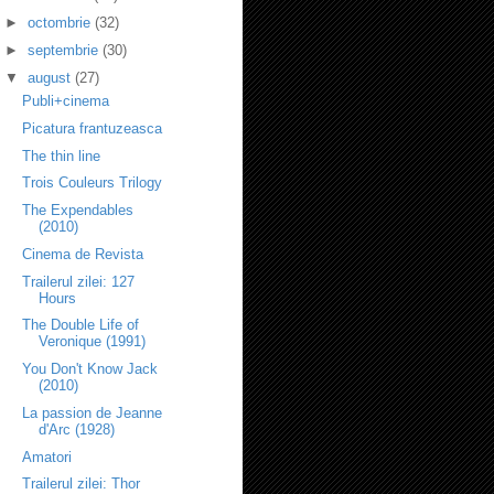
►
octombrie
(32)
►
septembrie
(30)
▼
august
(27)
Publi+cinema
Picatura frantuzeasca
The thin line
Trois Couleurs Trilogy
The Expendables
(2010)
Cinema de Revista
Trailerul zilei: 127
Hours
The Double Life of
Veronique (1991)
You Don't Know Jack
(2010)
La passion de Jeanne
d'Arc (1928)
Amatori
Trailerul zilei: Thor