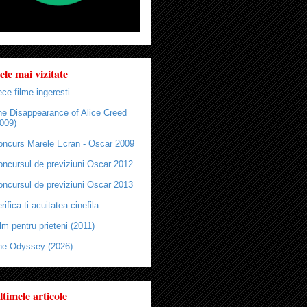
ele mai vizitate
ce filme ingeresti
he Disappearance of Alice Creed
009)
oncurs Marele Ecran - Oscar 2009
oncursul de previziuni Oscar 2012
oncursul de previziuni Oscar 2013
rifica-ti acuitatea cinefila
lm pentru prieteni (2011)
he Odyssey (2026)
ltimele articole