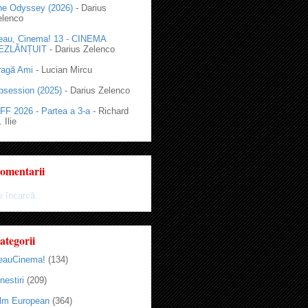
he Odyssey (2026)
- Darius
elenco
eau, Cinema! 13 - CINEMA
EZLĂNȚUIT
- Darius Zelenco
ragă Ami
- Lucian Mircu
bsession (2025)
- Darius Zelenco
FF 2026 - Partea a 3-a
- Richard
 Ilie
omentarii
 încarcă...
ategorii
eauCinema!
(134)
nestiri
(209)
ilm European
(364)