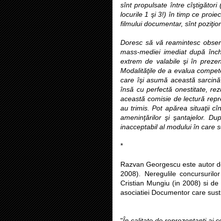
sînt propulsate între cîştigător
locurile 1 şi 3!) în timp ce proi
filmului documentar, sînt poziţio
Doresc să vă reamintesc observaţ
mass-mediei imediat după înche
extrem de valabile şi în prezent
Modalităţile de a evalua compete
care îşi asumă această sarcină 
însă cu perfectă onestitate, rez
această comisie de lectură repre
au trimis. Pot apărea situaţii cînd
ameninţărilor şi şantajelor. D
inacceptabil al modului în care 
*
Razvan Georgescu este autor d
2008). Neregulile concursuril
Cristian Mungiu (in 2008) si de
asociatiei Documentor care sust
"
În calitate de reprezentanţi ai 