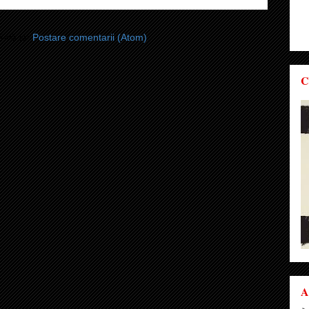
i-vă la:
Postare comentarii (Atom)
C
A