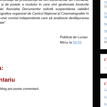
T
e şi de justete a modului în care sînt gestionate fondurile
Z
iei. Asociatia Documentor solicită suspendarea validării
grafice organizat de Centrul Naţional al Cinematografiei în
C
D
a unei comisii independente care să analizeze desfăşurarea
ate
".
D
O
Publicat de
Lucian
TI
M.
Mircu
la
09:43
C
u:
Se
ntariu
C
blog pot posta comentarii.
C
Ci
F