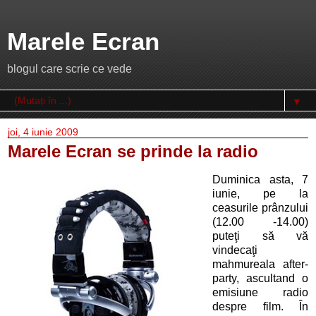
Marele Ecran
blogul care scrie ce vede
▼
joi, 4 iunie 2009
Marele Ecran se prinde la radio
Duminica asta, 7
iunie, pe la
ceasurile prânzului
(12.00 -14.00)
puteţi să vă
vindecaţi
mahmureala after-
party, ascultand o
emisiune radio
despre film. În