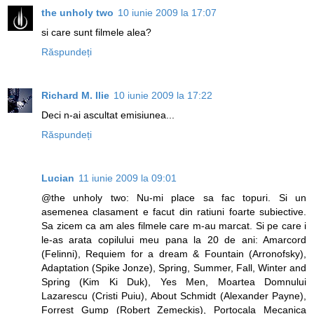
the unholy two
10 iunie 2009 la 17:07
si care sunt filmele alea?
Răspundeți
Richard M. Ilie
10 iunie 2009 la 17:22
Deci n-ai ascultat emisiunea...
Răspundeți
Lucian
11 iunie 2009 la 09:01
@the unholy two: Nu-mi place sa fac topuri. Si un
asemenea clasament e facut din ratiuni foarte subiective.
Sa zicem ca am ales filmele care m-au marcat. Si pe care i
le-as arata copilului meu pana la 20 de ani: Amarcord
(Felinni), Requiem for a dream & Fountain (Arronofsky),
Adaptation (Spike Jonze), Spring, Summer, Fall, Winter and
Spring (Kim Ki Duk), Yes Men, Moartea Domnului
Lazarescu (Cristi Puiu), About Schmidt (Alexander Payne),
Forrest Gump (Robert Zemeckis), Portocala Mecanica