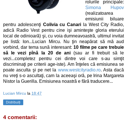
rolurile principale:
Simona Hupov
(realizatoarea
emisiunii biluare
pentru adolescenţi
Colivia cu Canari
la West City Radio,
adică Radio Vest pentru cine işi aminteşte gloria eterului
local de odinioară) şi, cu voia dumneavoastră, ultimul invitat
pe listă: Ion...Lucian Mircu. Nu ţin neapărat să mă aud
vorbind, dar tema sună interesant:
10 filme pe care trebuie
să le vezi pînă la 20 de ani
(sau ar fi trebuit să le
vezi...completez pentru cei dintre voi care s-au simţit
discriminaţi pe criterii age-iste). Am înţeles că emisiunea se
poate asculta şi pe net la
www.westcityradio.ro
. Asta dacă
nu vreţi s-o ascultaţi, cam la aceeaşi oră, pe Irina Margareta
Nistor la Guerilla. Emisiunea noastră e fără traducere...
Lucian Mircu
la
18:47
Distribuiți
4 comentarii: