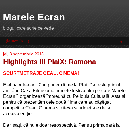
Marele Ecran
blogul care scrie ce vede
▼
joi, 3 septembrie 2015
Highlights III PlaiX: Ramona
SCURTMETRAJE CEAU, CINEMA!
E al patrulea an când punem filme la Plai. Dar este primul
an când Casa Filmelor ia numele festivalului pe care Marele
Ecran îl organizează împreună cu Pelicula Culturală. Asta și
pentru că prezentăm cele două filme care au câștigat
competiția Ceau, Cinema și cîteva scurtmetraje de la
această ediție.
Dar, stați, că nu e doar retrospectivă. Pentru prima oară la