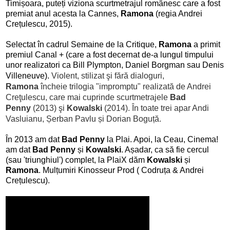
Timișoara, puteți viziona scurtmetrajul românesc care a fost
premiat anul acesta la Cannes,
Ramona
(regia Andrei
Crețulescu, 2015).
Selectat în cadrul Semaine de la Critique,
Ramona
a primit
premiul Canal + (care a fost decernat de-a lungul timpului
unor realizatori ca Bill Plympton, Daniel Borgman sau Denis
Villeneuve).
Violent, stilizat şi fără dialoguri,
Ramona
încheie trilogia "impromptu" realizată de Andrei
Creţulescu, care mai cuprinde scurtmetrajele
Bad
Penny
(2013) şi
Kowalski
(2014). În toate trei apar Andi
Vasluianu, Șerban Pavlu și Dorian Boguță.
În 2013 am dat
Bad Penny
la Plai. Apoi, la Ceau, Cinema!
am dat
Bad Penny
și
Kowalski
. Așadar, ca să fie cercul
(sau 'triunghiul') complet, la PlaiX dăm
Kowalski
și
Ramona
. Mulțumiri Kinosseur Prod ( Codruța & Andrei
Crețulescu).