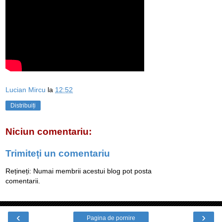
Lucian Mircu
la
12:52
Distribuiți
Niciun comentariu:
Trimiteți un comentariu
Rețineți: Numai membrii acestui blog pot posta
comentarii.
‹
›
Pagina de pornire