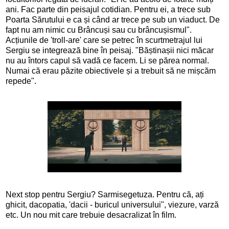
ani. Fac parte din peisajul cotidian. Pentru ei, a trece sub
Poarta Sărutului e ca și când ar trece pe sub un viaduct. De
fapt nu am nimic cu Brâncuși sau cu brâncușismul".
Acțiunile de 'troll-are' care se petrec în scurtmetrajul lui
Sergiu se integrează bine în peisaj. "Băștinașii nici măcar
nu au întors capul să vadă ce facem. Li se părea normal.
Numai că erau păzite obiectivele și a trebuit să ne mișcăm
repede".
Next stop pentru Sergiu? Sarmisegetuza. Pentru că, ați
ghicit, dacopatia, 'dacii - buricul universului", viezure, varză
etc. Un nou mit care trebuie desacralizat în film.