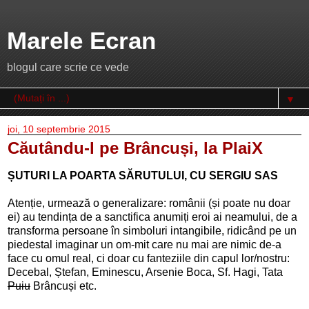
Marele Ecran
blogul care scrie ce vede
▼
joi, 10 septembrie 2015
Căutându-l pe Brâncuși, la PlaiX
ȘUTURI LA POARTA SĂRUTULUI, CU SERGIU SAS
Atenție, urmează o generalizare: românii (și poate nu doar
ei) au tendința de a sanctifica anumiți eroi ai neamului, de a
transforma persoane în simboluri intangibile, ridicând pe un
piedestal imaginar un om-mit care nu mai are nimic de-a
face cu omul real, ci doar cu fanteziile din capul lor/nostru:
Decebal, Ștefan, Eminescu, Arsenie Boca, Sf. Hagi, Tata
Puiu
Brâncuși etc.