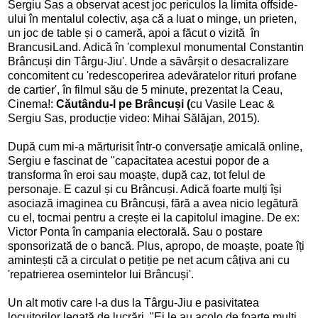
Sergiu Sas a observat acest joc periculos la limita offside-
ului în mentalul colectiv, așa că a luat o minge, un prieten,
un joc de table și o cameră, apoi a făcut o vizită în
BrancusiLand. Adică în 'complexul monumental Constantin
Brâncuși din Târgu-Jiu'. Unde a săvârșit o desacralizare
concomitent cu 'redescoperirea adevăratelor rituri profane
de cartier', în filmul său de 5 minute, prezentat la Ceau,
Cinema!:
Căutându-l pe Brâncuși (
cu
Vasile Leac &
Sergiu Sas,
producție video: Mihai Sălăjan,
2015
).
După cum mi-a mărturisit într-o conversație amicală online,
Sergiu e fascinat de "capacitatea acestui popor de a
transforma în eroi sau moaște, după caz, tot felul de
personaje. E cazul și cu Brâncuși. Adică foarte mulți își
asociază imaginea cu Brâncuși, fără a avea nicio legătură
cu el, tocmai pentru a crește ei la capitolul imagine. De ex:
Victor Ponta în campania electorală. Sau o postare
sponsorizată de o bancă. Plus, apropo, de moaște, poate îți
amintești că a circulat o petiție pe net acum câțiva ani cu
'repatrierea osemintelor lui Brâncuși'.
Un alt motiv care l-a dus la Târgu-Jiu e pasivitatea
locuitorilor legată de lucrări. "Ei le au acolo de foarte mulți