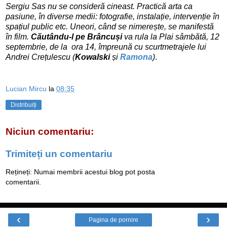
Sergiu Sas nu se consideră cineast. Practică arta ca
pasiune, în diverse medii: fotografie, instalație, intervenție în
spațiul public etc. Uneori, când se nimerește, se manifestă
în film.
Căutându-l pe Brâncuși
va rula la Plai sâmbătă, 12
septembrie, de la ora 14, împreună cu scurtmetrajele lui
Andrei Crețulescu (
Kowalski
și
Ramona
)
.
Lucian Mircu
la
08:35
Distribuiți
Niciun comentariu:
Trimiteți un comentariu
Rețineți: Numai membrii acestui blog pot posta
comentarii.
‹
›
Pagina de pornire