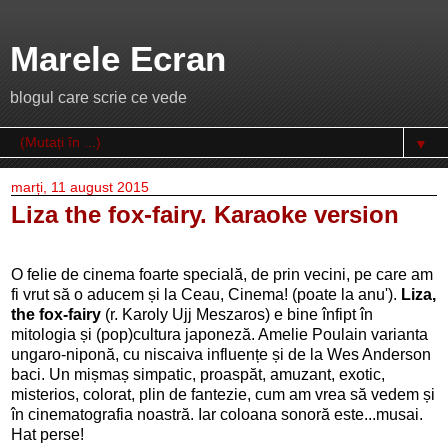
Marele Ecran
blogul care scrie ce vede
▼
marți, 11 august 2015
Liza the fox-fairy. Karaoke version
O felie de cinema foarte specială, de prin vecini, pe care am
fi vrut să o aducem și la Ceau, Cinema! (poate la anu').
Liza,
the fox-fairy
(r. Karoly Ujj Meszaros) e bine înfipt în
mitologia și (pop)cultura japoneză. Amelie Poulain varianta
ungaro-niponă, cu niscaiva influențe și de la Wes Anderson
baci. Un mișmaș simpatic, proaspăt, amuzant, exotic,
misterios, colorat, plin de fantezie, cum am vrea să vedem și
în cinematografia noastră. Iar coloana sonoră este...musai.
Hat perse!