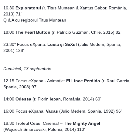
16.30
Exploratorul
(r. Titus Muntean & Xantus Gabor, România,
2013) 71’
Q & A cu regizorul Titus Muntean
18:00
The Pearl Button
(r. Patricio Guzman, Chile, 2015) 82’
23:30* Focus eXpana:
Lucia și SeXul
(Julio Medem, Spania,
2001) 128’
Duminică, 13 septembrie
12.15 Focus eXpana - Animație:
El Lince Perdido
(r. Raul Garcia,
Spania, 2008) 97’
14:00
Odessa
(r. Florin Iepan, România, 2014) 60’
16:00 Focus eXpana:
Vacas
(Julio Medem, Spania, 1992) 96’
18.30 Trofeul Ceau, Cinema! –
The Mighty Angel
(Wojciech Smarzovski, Polonia, 2014) 110’