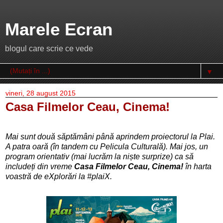
Marele Ecran
blogul care scrie ce vede
▼
vineri, 28 august 2015
Casa Filmelor Ceau, Cinema!
Mai sunt două săptămâni până aprindem proiectorul la Plai.
A patra oară (în tandem cu Pelicula Culturală). Mai jos, un
program orientativ (mai lucrăm la niște surprize) ca să
includeți din vreme
Casa Filmelor Ceau, Cinema!
în harta
voastră de eXplorări la #plaiX.