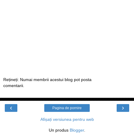
Rețineți: Numai membrii acestui blog pot posta
comentarii.
‹
›
Pagina de pornire
Afișați versiunea pentru web
Un produs
Blogger
.