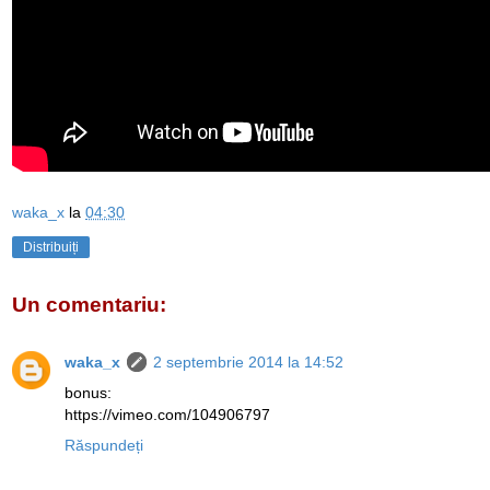
waka_x
la
04:30
Distribuiți
Un comentariu:
waka_x
2 septembrie 2014 la 14:52
bonus:
https://vimeo.com/104906797
Răspundeți