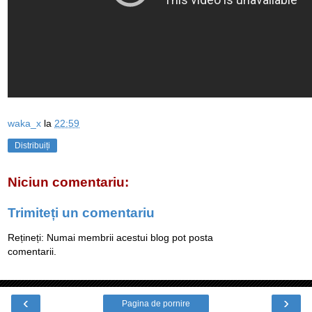
waka_x
la
22:59
Distribuiți
Niciun comentariu:
Trimiteți un comentariu
Rețineți: Numai membrii acestui blog pot posta
comentarii.
‹
›
Pagina de pornire