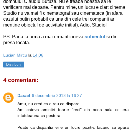
domnului Claudiu Butuza. Nu e treaba noastra sa le
verificam mai departe. Pentru mine, un lucru e clar: cinema
Studio nu va mai fi cinematograf sau cinemateca (in afara
cazului putin probabil ca una din cele trei companii ar
mentine obiectul de activitate initial). Adio, Studio!
PS. Pana la urma a mai urmarit cineva
subiectul
si din
presa locala.
Lucian Mircu
la
14:06
Distribuiți
4 comentarii:
Darael
6 decembrie 2013 la 16:27
Amu, nu cred ca e rau ca dispare.
Am cateva amintiri foarte "reci" din acea sala ce era
intotdeauna ca pestera.
Poate ca disparitia ei e un lucru pozitiv, facand sa apara