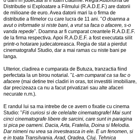
o dam in judecata si ii luam cladirile. Regia Autonoma de
Distributie si Exploatare a Filmului (R.A.D.E.F.) are datorii
de milioane de euro. Avea datorii mari la o firma de
distributie a filmelor cu care lucra de 11 ani. "
O doamna a
avut o informatie si niste bani, a vrut sa faca o afacere, s-o
vanda repede
". Doamna ar fi cumparat creantele R.A.D.E.F.
de la firma respectiva. Apoi R.A.D.E.F. a fost executata silit
printr-o hotarare judecatoreasca. Regia de stat a pierdut
cinematograful Studio, dar a mai ramas cu niste bani pe
langa.
Ulterior, cladirea e cumparata de Butuza, tranzactia fiind
perfectata la un birou notarial. "
L-am cumparat ca sa fac o
afacere
(mai detine trei cladiri in oras, tot investitii imobiliare,
dar precizeaza ca nu a facut privatizari sau alte afaceri
necurate n.m.).
E randul lui sa ma intrebe de ce avem o fixatie cu cinema
Studio: "
Fiti curiosi si de celelalte cinematografe! Mai sunt
cinci cinematografe libere de sarcini, care sunt in paragina
si pica pe oameni. Dacia, Arta, Fratelia, Doina si Melodia.
Dar nimeni nu vrea sa investeasca in ele. E un fenomen
,
si
e in toata Transilvania. Arad, Oradea, Cluj. Tehnica