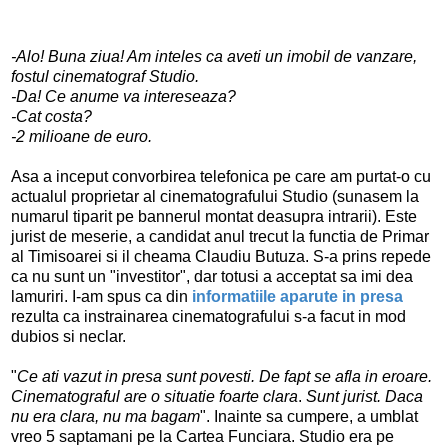
-Alo! Buna ziua! Am inteles ca aveti un imobil de vanzare,
fostul cinematograf Studio.
-Da! Ce anume va intereseaza?
-Cat costa?
-2 milioane de euro.
Asa a inceput convorbirea telefonica pe care am purtat-o cu
actualul proprietar al cinematografului Studio (sunasem la
numarul tiparit pe bannerul montat deasupra intrarii). Este
jurist de meserie, a candidat anul trecut la functia de Primar
al Timisoarei si il cheama Claudiu Butuza. S-a prins repede
ca nu sunt un "investitor", dar totusi a acceptat sa imi dea
lamuriri. I-am spus ca din
informatiile aparute in presa
rezulta ca instrainarea cinematografului s-a facut in mod
dubios si neclar.
"
Ce ati vazut in presa sunt povesti. De fapt se afla in eroare.
Cinematograful are o situatie foarte clara
.
Sunt jurist. Daca
nu era clara, nu ma bagam
". Inainte sa cumpere, a umblat
vreo 5 saptamani pe la Cartea Funciara. Studio era pe