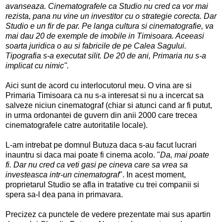
avanseaza. Cinematografele ca Studio nu cred ca vor mai
rezista, pana nu vine un investitor cu o strategie corecta. Dar
Studio e un fir de par. Pe langa cultura si cinematografie, va
mai dau 20 de exemple de imobile in Timisoara. Aceeasi
soarta juridica o au si fabricile de pe Calea Sagului.
Tipografia s-a executat silit. De 20 de ani, Primaria nu s-a
implicat cu nimic".
Aici sunt de acord cu interlocutorul meu. O vina are si
Primaria Timisoara ca nu s-a interesat si nu a incercat sa
salveze niciun cinematograf (chiar si atunci cand ar fi putut,
in urma ordonantei de guvern din anii 2000 care trecea
cinematografele catre autoritatile locale).
L-am intrebat pe domnul Butuza daca s-au facut lucrari
inauntru si daca mai poate fi cinema acolo. "
Da, mai poate
fi. Dar nu cred ca veti gasi pe cineva care sa vrea sa
investeasca intr-un cinematograf
". In acest moment,
proprietarul Studio se afla in tratative cu trei companii si
spera sa-l dea pana in primavara.
Precizez ca punctele de vedere prezentate mai sus apartin