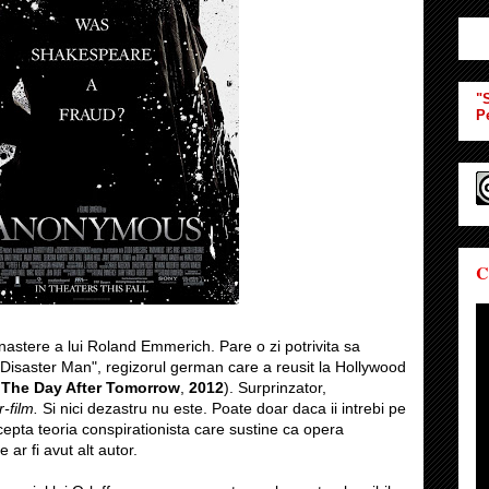
"S
P
C
astere a lui Roland Emmerich. Pare o zi potrivita sa
i "Disaster Man", regizorul german care a reusit la Hollywood
,
The Day After Tomorrow
,
2012
). Surprinzator,
r-film.
Si nici dezastru nu este. Poate doar daca ii intrebi pe
accepta teoria conspirationista care sustine ca opera
r fi avut alt autor.