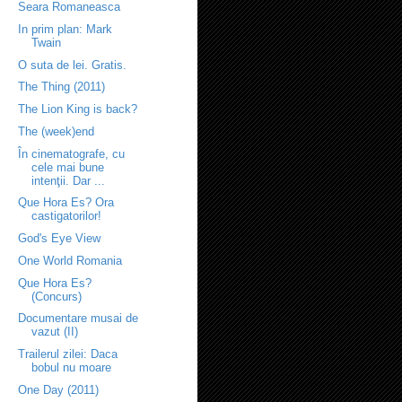
Seara Romaneasca
In prim plan: Mark
Twain
O suta de lei. Gratis.
The Thing (2011)
The Lion King is back?
The (week)end
În cinematografe, cu
cele mai bune
intenţii. Dar ...
Que Hora Es? Ora
castigatorilor!
God's Eye View
One World Romania
Que Hora Es?
(Concurs)
Documentare musai de
vazut (II)
Trailerul zilei: Daca
bobul nu moare
One Day (2011)