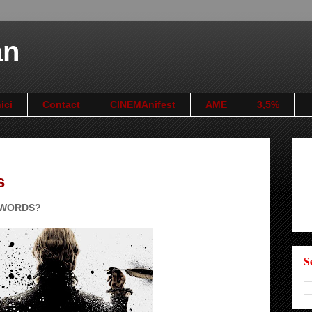
an
ici
Contact
CINEMAnifest
AME
3,5%
s
SWORDS?
S