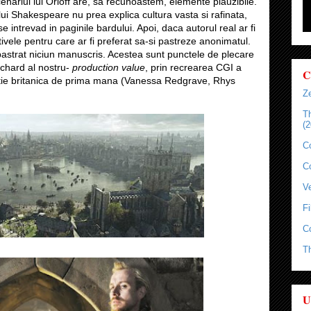
nariul lui Orloff are, sa recunoastem, elemente plauzibile.
ui Shakespeare nu prea explica cultura vasta si rafinata,
e intrevad in paginile bardului. Apoi, daca autorul real ar fi
tivele pentru care ar fi preferat sa-si pastreze anonimatul.
a pastrat niciun manuscris. Acestea sunt punctele de plecare
Richard al nostru-
production value
, prin recrearea CGI a
C
butie britanica de prima mana (Vanessa Redgrave, Rhys
Ze
T
(2
C
C
Ve
Fi
C
T
U