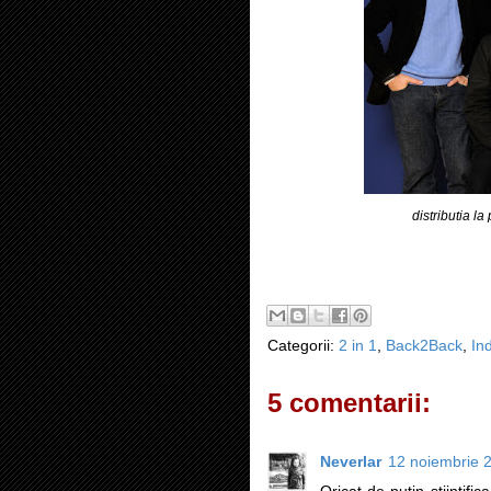
distributia 
Categorii:
2 in 1
,
Back2Back
,
In
5 comentarii:
Neverlar
12 noiembrie 2
Oricat de putin stiintific