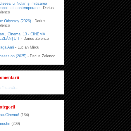
iseea lui Nolan și mitizarea
opoliticii contemporane
- Darius
elenco
he Odyssey (2026)
- Darius
elenco
eau, Cinema! 13 - CINEMA
EZLĂNȚUIT
- Darius Zelenco
ragă Ami
- Lucian Mircu
bsession (2025)
- Darius Zelenco
omentarii
 încarcă...
ategorii
eauCinema!
(134)
nestiri
(209)