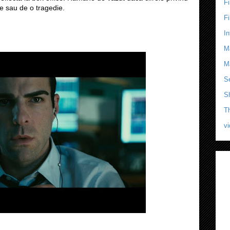
F
e sau de o tragedie.
F
In
M
M
Se
S
T
v