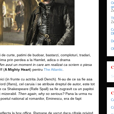
Od
ge
Z
T
Z
C
D
D
O
gi de curte, patimi de budoar, bastarzi, comploturi, tradari,
 crima prin perdea a la Hamlet, adica o drama
Am avut un moment in care am realizat ca scriem o piesa
C
ff (
A Mighty Heart
) pentru
The Atlantic
.
Se
nici (in frunte cu actrita Judi Dench). N-au de ce sa fie asa
d (Ifans), cel caruia i se atribuie dreptul de autor, este tot
 ca Shakespeare (Rafe Spall) sa fie zugravit ca un papitoi
C
st mizerabil.
Then again, why so serious?
Pana la urma nu
poetul national al romanilor, Eminescu, era de fapt
C
Ci
eflecta la box office. Ramane de vazut daca cifrele privind