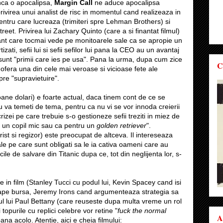
ca o apocalipsa,
Margin Call
ne aduce apocalipsa
rivirea unui analist de risc in momentul cand realizeaza in
ntru care lucreaza (trimiteri spre Lehman Brothers) si
treet. Privirea lui Zachary Quinto (care a si finantat filmul)
rant care tocmai vede pe monitoarele sale ca se apropie un
ati, sefii lui si sefii sefilor lui pana la CEO au un avantaj
 sunt "primii care ies pe usa". Pana la urma, dupa cum zice
C
ofera una din cele mai veroase si vicioase fete ale
pre "supravietuire".
oane dolari) e foarte actual, daca tinem cont de ce se
va temeti de tema, pentru ca nu vi se vor innoda creierii
rizei pe care trebuie s-o gestioneze sefii treziti in miez de
u un copil mic sau ca pentru un
golden retriever
".
st si regizor) este preocupat de altceva. Il intereseaza
ale pe care sunt obligati sa le ia cativa oameni care au
le de salvare din Titanic dupa ce, tot din neglijenta lor, s-
 in film (Stanley Tucci cu podul lui, Kevin Spacey cand isi
oape bursa, Jeremy Irons cand argumenteaza strategia sa
rsul lui Paul Bettany (care reuseste dupa multa vreme un rol
topurile cu replici celebre vor retine "
fuck the normal
A
ana acolo. Atentie, aici e cheia filmului: