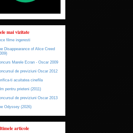
ele mai vizitate
ce filme ingeresti
he Disappearance of Alice Creed
009)
oncurs Marele Ecran - Oscar 2009
oncursul de previziuni Oscar 2012
rifica-ti acuitatea cinefila
lm pentru prieteni (2011)
oncursul de previziuni Oscar 2013
he Odyssey (2026)
ltimele articole