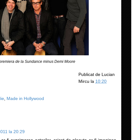
la premiera de la Sundance minus Demi Moore
Publicat de
Lucian
Mircu
la
10:20
die
,
Made in Hollywood
011 la 20:29
a ar fi exprimarea actorilor, oricat de placuta ar fi imaginea