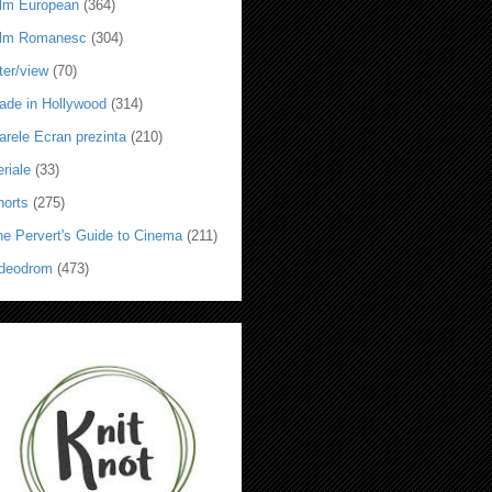
ilm European
(364)
ilm Romanesc
(304)
ter/view
(70)
ade in Hollywood
(314)
arele Ecran prezinta
(210)
riale
(33)
horts
(275)
he Pervert's Guide to Cinema
(211)
ideodrom
(473)