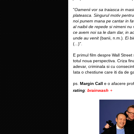
"
Oamenii vor sa traiasca in masin
plateasca. Singurul motiv pentru
noi punem mana pe cantar in favo
al naibii de repede si nimeni nu 
ce avem noi sa le dam dar, in ace
unde au venit
(banii, n.m.)
. Ei b
(...)".
E primul film despre Wall Street 
totul noua perspectiva. Criza fi
adevar, criminala si cu consecin
Iata o chestiune care iti da de g
ps.
Margin Call
e o afacere pro
rating
:
brainwash
+