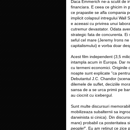
Daca Emmerich ne-a scutit de in
financiara. E ceea ce ghicim in p
ce prapastie se afla compania pe
implicit colapsul intregului Wall S
e aceeasi cu privirea unui labo
cutremur devastator. Odata avertiz
strategic fata de concurenta. Ei
seful cel mare (Jeremy Irons ne 
capitalismului) e vorba doar des
Acest film independent (3,5 mili
intampla acum in Europa. Dar nu 
cu termeni economici. Originile c
noapte sunt explicate "ca pentr
Debutantul J.C. Chandor (scenari
dilemele de suflet, deciziile mor
sansa de a se urca primii pe barci
au ciocnit cu icebergul.
Sunt multe discursuri memorabile
mobilizeaza subalternii sa ingr
darwinista si cinica). Din discu
mare) probabil ca posteritatea si 
people!
". Eu am retinut ce zice p