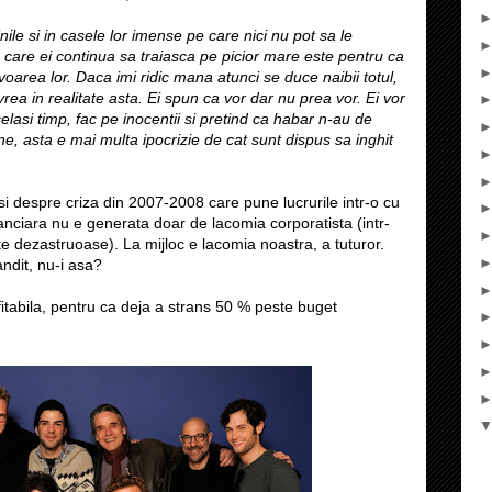
ile si in casele lor imense pe care nici nu pot sa le
 care ei continua sa traiasca pe picior mare este pentru ca
area lor. Daca imi ridic mana atunci se duce naibii totul,
vrea in realitate asta. Ei spun ca vor dar nu prea vor. Ei vor
lasi timp, fac pe inocentii si pretind ca habar n-au de
ine, asta e mai multa ipocrizie de cat sunt dispus sa inghit
si despre criza din 2007-2008 care pune lucrurile intr-o cu
nanciara nu e generata doar de lacomia corporatista (intr-
te dezastruoase). La mijloc e lacomia noastra, a tuturor.
andit, nu-i asa?
fitabila, pentru ca deja a strans 50 % peste buget