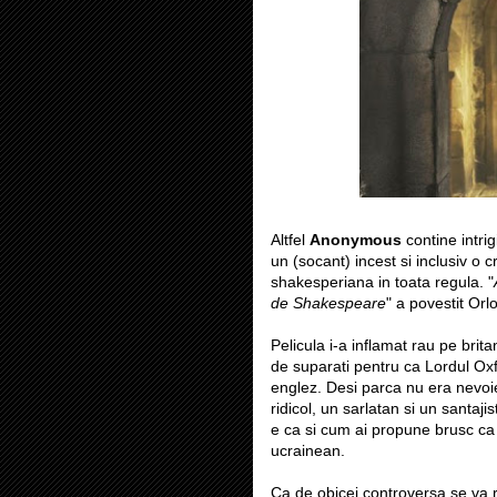
Altfel
Anonymous
contine intri
un (socant) incest si inclusiv o
shakesperiana in toata regula. "
de Shakespeare
" a povestit Orlo
Pelicula i-a inflamat rau pe brita
de suparati pentru ca Lordul Oxfor
englez. Desi parca nu era nevoie
ridicol, un sarlatan si un santaji
e ca si cum ai propune brusc ca 
ucrainean.
Ca de obicei controversa se va r