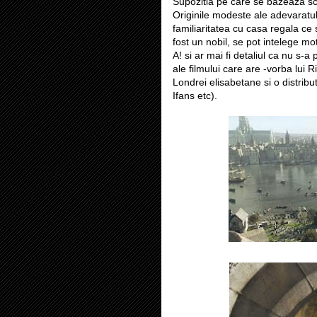
Supozitia pe care se bazeaza sce
Originile modeste ale adevaratul
familiaritatea cu casa regala ce s
fost un nobil, se pot intelege mo
A! si ar mai fi detaliul ca nu s-
ale filmului care are -vorba lui 
Londrei elisabetane si o distri
Ifans etc).