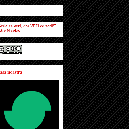
crie ce vezi, dar VEZI ce scrii!"
etre Nicolae
asa noastră