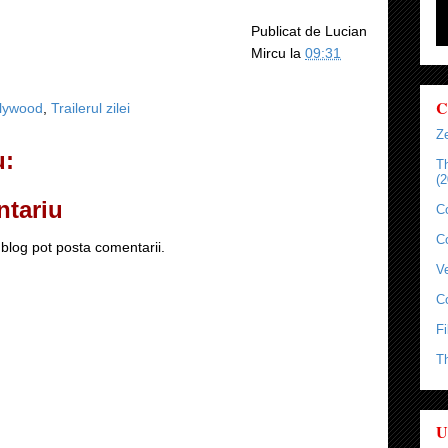
Publicat de
Lucian
Mircu
la
09:31
C
llywood
,
Trailerul zilei
Ze
u:
T
(2
ntariu
C
C
blog pot posta comentarii.
Ve
C
Fi
T
U