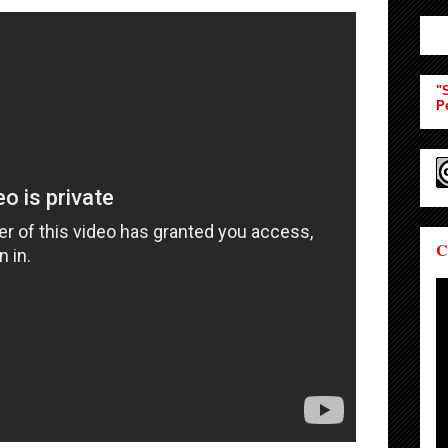
"S
P
C