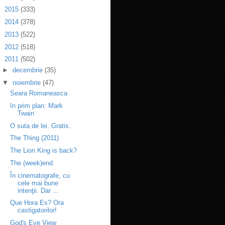
►
2015
(333)
►
2014
(378)
►
2013
(522)
►
2012
(518)
▼
2011
(502)
►
decembrie
(35)
▼
noiembrie
(47)
Seara Romaneasca
In prim plan: Mark
Twain
O suta de lei. Gratis.
The Thing (2011)
The Lion King is back?
The (week)end
În cinematografe, cu
cele mai bune
intenţii. Dar ...
Que Hora Es? Ora
castigatorilor!
God's Eye View