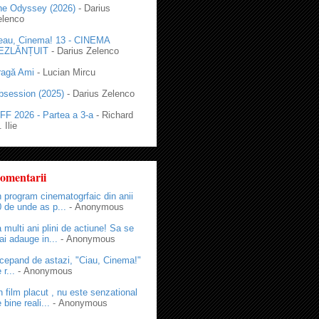
he Odyssey (2026)
- Darius
elenco
eau, Cinema! 13 - CINEMA
EZLĂNȚUIT
- Darius Zelenco
ragă Ami
- Lucian Mircu
bsession (2025)
- Darius Zelenco
FF 2026 - Partea a 3-a
- Richard
 Ilie
omentarii
 program cinematogrfaic din anii
 de unde as p...
- Anonymous
 multi ani plini de actiune! Sa se
i adauge in...
- Anonymous
cepand de astazi, "Ciau, Cinema!"
 r...
- Anonymous
 film placut , nu este senzational
 bine reali...
- Anonymous