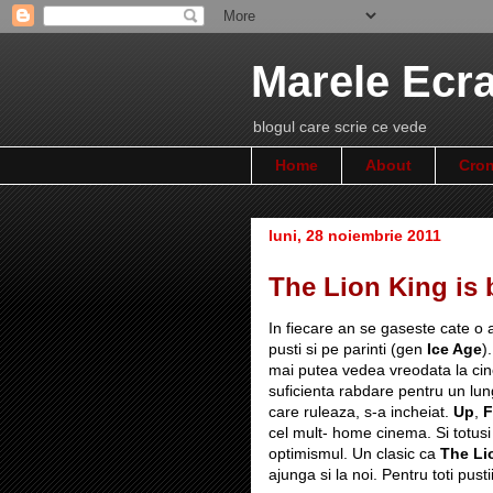
Marele Ecr
blogul care scrie ce vede
Home
About
Cron
luni, 28 noiembrie 2011
The Lion King is
In fiecare an se gaseste cate o
pusti si pe parinti (gen
Ice Age
)
mai putea vedea vreodata la ci
suficienta rabdare pentru un lun
care ruleaza, s-a incheiat.
Up
,
F
cel mult- home cinema. Si totusi
optimismul. Un clasic ca
The Li
ajunga si la noi. Pentru toti pusti