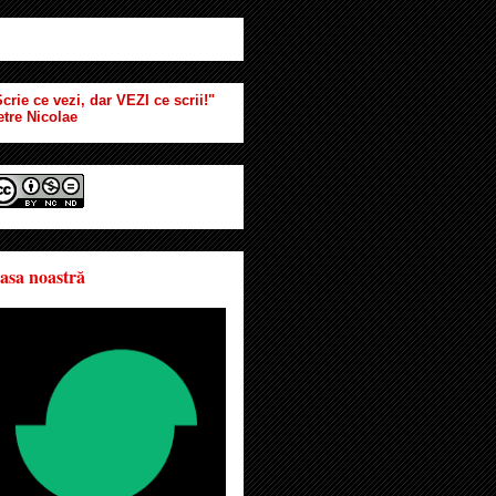
crie ce vezi, dar VEZI ce scrii!"
etre Nicolae
asa noastră