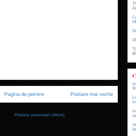
T
Z
C
D
D
O
TI
M.
C
un
90
Pagina de pornire
Postare mai veche
La
ma
In
i-vă la:
Postare comentarii (Atom)
se
Un
de