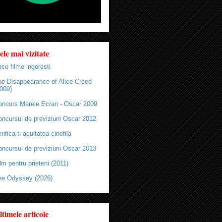
ele mai vizitate
ce filme ingeresti
he Disappearance of Alice Creed
009)
oncurs Marele Ecran - Oscar 2009
oncursul de previziuni Oscar 2012
rifica-ti acuitatea cinefila
oncursul de previziuni Oscar 2013
lm pentru prieteni (2011)
he Odyssey (2026)
ltimele articole