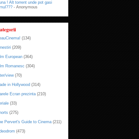
na ! Alt torrent unde pot gasi
lmul???
- Anonymous
ategorii
eauCinema!
(134)
nestiri
(209)
ilm European
(364)
ilm Romanesc
(304)
ter/view
(70)
ade in Hollywood
(314)
arele Ecran prezinta
(210)
riale
(33)
horts
(275)
he Pervert's Guide to Cinema
(211)
ideodrom
(473)