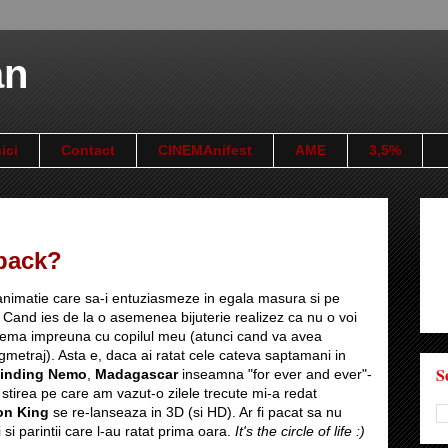
an
ici
Contact
CINEMAnifest
AME
3,5%
 back?
 animatie care sa-i entuziasmeze in egala masura si pe
. Cand ies de la o asemenea bijuterie realizez ca nu o voi
nema impreuna cu copilul meu (atunci cand va avea
gmetraj). Asta e, daca ai ratat cele cateva saptamani in
S
inding Nemo
,
Madagascar
inseamna "for ever and ever"-
 stirea pe care am vazut-o zilele trecute mi-a redat
on King
se re-lanseaza in 3D (si HD). Ar fi pacat sa nu
i si parintii care l-au ratat prima oara.
It's the circle of life :)