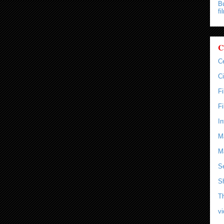
Bu
fi
C
C
Ci
F
F
In
M
M
Se
S
T
v