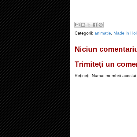
Categorii:
animatie
,
Made in Ho
Niciun comentari
Trimiteți un come
Rețineți: Numai membrii acestui 