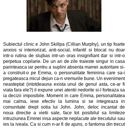
Subiectul clinic e John Skillpa (Cillian Murphy), un tip foarte
anxios si interiorizat, anti-social, infantil si blocat nu doar
intr-o rutina de slujbas intr-un oras insignifiant dar si intr-o
perpetua copilarie. De un an de zile traieste singur in casa
parinteasca iar pentru a suplini absenta mamei autoritare si-
a construit-o pe Emma, o personalitate feminina care sa-i
pregateasca micul dejun ca-n vremurile bune. Un eveniment
neasteptat (intotdeauna exista unul de genul asta, ce-ar fi
viata fara ele?) il expune unei atentii nedorite si-l forteaza sa
ia decizii imposibile. Moment in care Emma, personalitatea
mai calma, iese efectiv la lumina si se integreaza in
comunitate drept sotia lui John. John, deloc incantat de
noua directie a vietii sale, face tot posibilul sa limiteze
intruziunea Emmei insa aspecte neplacute ale trecutului sau
ies la iveala. Ca si cum n-ar fi de ajuns, o fantoma din trecut