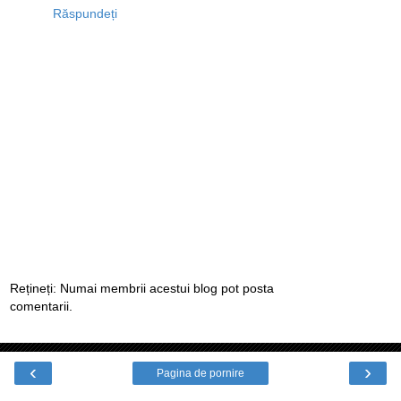
Răspundeți
Rețineți: Numai membrii acestui blog pot posta
comentarii.
‹
›
Pagina de pornire