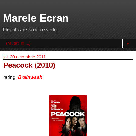
Marele Ecran
blogul care scrie ce vede
▼
joi, 20 octombrie 2011
Peacock (2010)
rating:
Brainwash