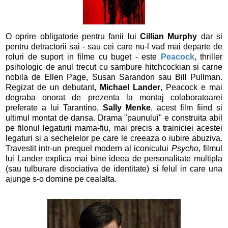
O oprire obligatorie pentru fanii lui
Cillian Murphy
dar si
pentru detractorii sai - sau cei care nu-l vad mai departe de
roluri de suport in filme cu buget - este
Peacock
, thriller
psihologic de anul trecut cu sambure hitchcockian si carne
nobila de Ellen Page, Susan Sarandon sau Bill Pullman.
Regizat de un debutant,
Michael Lander
, Peacock e mai
degraba onorat de prezenta la montaj colaboratoarei
preferate a lui Tarantino,
Sally Menke
, acest film fiind si
ultimul montat de dansa. Drama "paunului" e construita abil
pe filonul legaturii mama-fiu, mai precis a trainiciei acestei
legaturi si a sechelelor pe care le creeaza o iubire abuziva.
Travestit intr-un prequel modern al iconicului
Psycho
, filmul
lui Lander explica mai bine ideea de personalitate multipla
(sau tulburare disociativa de identitate) si felul in care una
ajunge s-o domine pe cealalta.